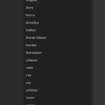
bölgesi
Borç
borcu
Brezilya
bülten
Burak Yılmaz
burdur
Bursaspor
çalışma
cami
can
çay
çekirge
ceset