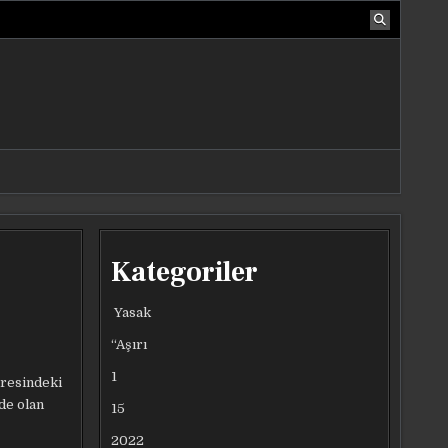
Kategoriler
Yasak
“Aşırı
1
aresindeki
de olan
15
2022