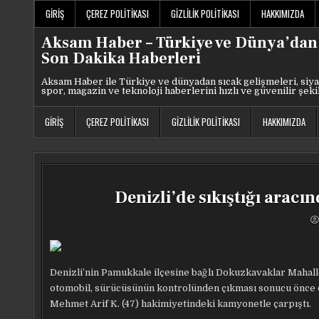
Skip
GIRIŞ
ÇEREZ POLITIKASI
GIZLILIK POLITIKASI
HAKKIMIZDA
to
content
Aksam Haber – Türkiye ve Dünya’dan
Son Dakika Haberleri
Aksam Haber ile Türkiye ve dünyadan sıcak gelişmeleri, siya
spor, magazin ve teknoloji haberlerini hızlı ve güvenilir şeki
GIRIŞ
ÇEREZ POLITIKASI
GIZLILIK POLITIKASI
HAKKIMIZDA
Denizli’de sıkıştığı aracı
Denizli’nin Pamukkale ilçesine bağlı Dokuzkavaklar Mahall
otomobil, sürücüsünün kontrolünden çıkması sonucu önce di
Mehmet Arif K. (47) hakimiyetindeki
kamyonetle çarpıştı.