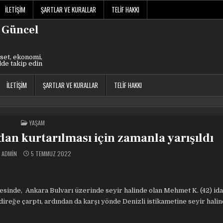
İLETIŞIM
ŞARTLAR VE KURALLAR
TELIF HAKKI
 Güncel
set, ekonomi,
lde takip edin
İLETIŞIM
ŞARTLAR VE KURALLAR
TELIF HAKKI
POSTED
YAŞAM
IN
ndan kurtarılması için zamanla yarışıldı
ADMIN
5 TEMMUZ 2022
esinde, Ankara Bulvarı üzerinde seyir halinde olan Mehmet K. (42) id
reğe çarptı, ardından da karşı yönde Denizli istikametine seyir halin