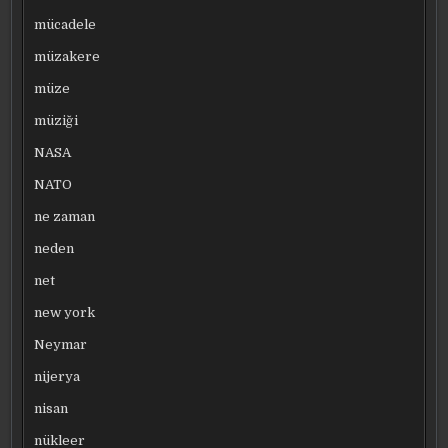
mücadele
müzakere
müze
müziği
NASA
NATO
ne zaman
neden
net
new york
Neymar
nijerya
nisan
nükleer