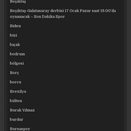
Beşiktaş
Beşiktaş-Galatasaray derbisi 17 Ocak Pazar saat 19.00’da
oynanacak – Son Dakika Spor
Biden
bizi
bıçak
bodrum
bölgesi
Borç
borcu
Brezilya
bülten
Burak Yılmaz
burdur
Bursaspor