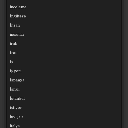
inceleme
İngiltere
İnsan
insanlar
irak
İran
iş
iş yeri
İspanya
İsrail
İstanbul
istiyor
İsviçre
italya