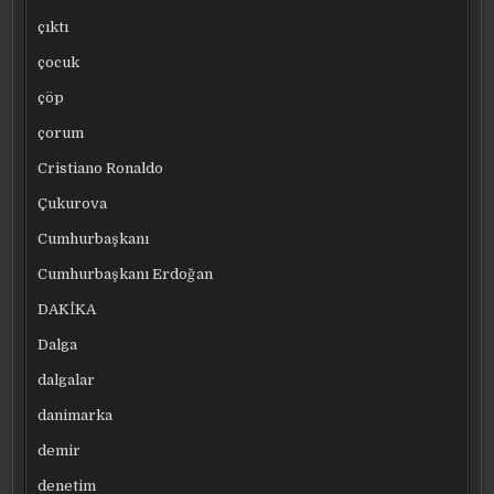
çıktı
çocuk
çöp
çorum
Cristiano Ronaldo
Çukurova
Cumhurbaşkanı
Cumhurbaşkanı Erdoğan
DAKİKA
Dalga
dalgalar
danimarka
demir
denetim