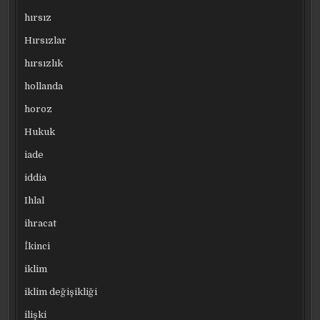
hırsız
Hırsızlar
hırsızlık
hollanda
horoz
Hukuk
iade
iddia
Ihlal
ihracat
İkinci
iklim
iklim değişikliği
ilişki