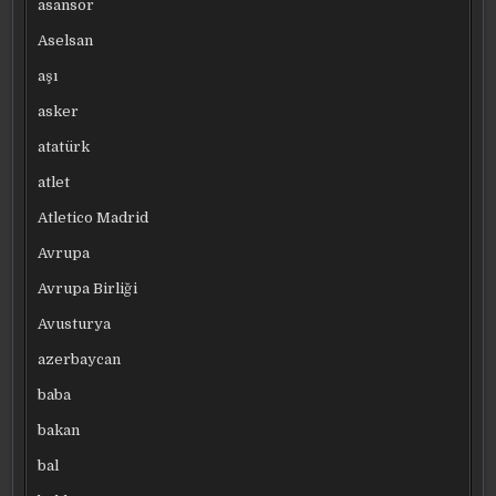
asansör
Aselsan
aşı
asker
atatürk
atlet
Atletico Madrid
Avrupa
Avrupa Birliği
Avusturya
azerbaycan
baba
bakan
bal