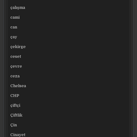
çalışma
cami
can
çay
çekirge
ceset
çevre
ceza
Chelsea
CHP
çiftçi
Çiftlik
Çin
Cinayet