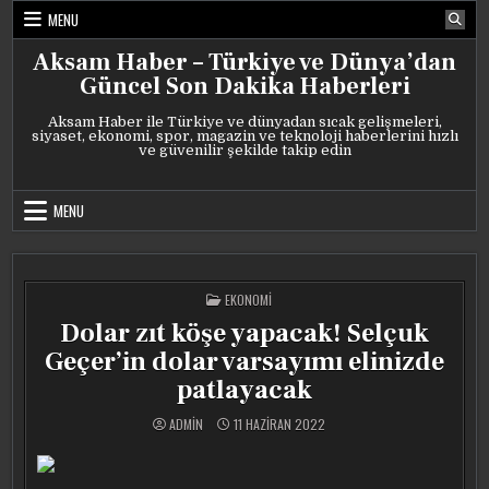
Skip
MENU
to
content
Aksam Haber – Türkiye ve Dünya’dan
Güncel Son Dakika Haberleri
Aksam Haber ile Türkiye ve dünyadan sıcak gelişmeleri,
siyaset, ekonomi, spor, magazin ve teknoloji haberlerini hızlı
ve güvenilir şekilde takip edin
MENU
POSTED
EKONOMI
IN
Dolar zıt köşe yapacak! Selçuk
Geçer’in dolar varsayımı elinizde
patlayacak
ADMIN
11 HAZIRAN 2022