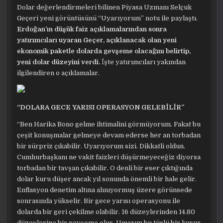
Dolar değerlendirmeleri bilinen Piyasa Uzmanı Selçuk
Geçeri yeni görüntüsünü “Uyarıyorum” notu ile paylaştı.
Erdoğan’ın düşük faiz açıklamalarından sonra
yatırımcıları uyaran Geçer, açıklanacak olan yeni
ekonomik paketle dolarda gevşeme olacağını belirtip,
yeni dolar düzeyini verdi.
İşte yatırımcıları yakından
ilgilendiren o açıklamalar.
“DOLARA GECE YARISI OPERASYON GELEBİLİR”
“Ben Harika Bono gelme ihtimalini görmüyorum. Fakat bu
çeşit konuşmalar gelmeye devam ederse her an torbadan
bir sürpriz çıkabilir. Uyarıyorum sizi. Dikkatli oldun.
Cumhurbaşkanı ne vakit faizleri düşürmeyeceğiz diyorsa
torbadan bir tavşan çıkabilir. O denli bir eser çıktığında
dolar kuru düşer ancak yıl sonunda önemli bir hale gelir.
Enflasyon denetim altına alınıyormuş üzere görünsede
sonrasında yükselir. Bir gece yarısı operasyonu ile
dolarda bir geri çekilme olabilir. 16 düzeylerinden 14.80
düzeylerine bir gevşeme olur. Umarım bu türlü bir kusur