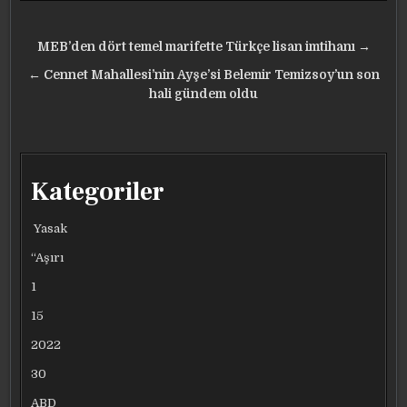
Yazı
MEB’den dört temel marifette Türkçe lisan imtihanı →
gezinmesi
← Cennet Mahallesi’nin Ayşe’si Belemir Temizsoy’un son
hali gündem oldu
Kategoriler
Yasak
“Aşırı
1
15
2022
30
ABD