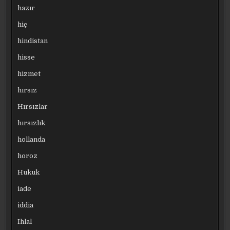
hazır
hiç
hindistan
hisse
hizmet
hırsız
Hırsızlar
hırsızlık
hollanda
horoz
Hukuk
iade
iddia
Ihlal