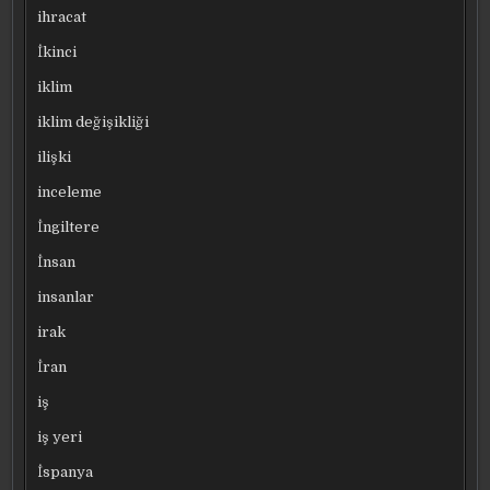
ihracat
İkinci
iklim
iklim değişikliği
ilişki
inceleme
İngiltere
İnsan
insanlar
irak
İran
iş
iş yeri
İspanya