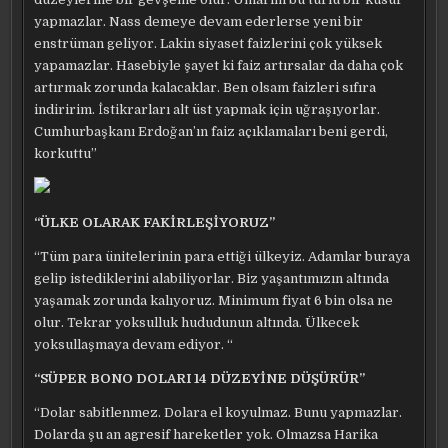
yapmazlar. Nass demeye devam ederlerse yeni bir
enstrüman geliyor. Lakin siyaset faizlerini çok yüksek
yapamazlar. Hasebiyle şayet ki faiz artırsalar da daha çok
artırmak zorunda kalacaklar. Ben olsam faizleri sıfıra
indiririm. İstikrarları alt üst yapmak için uğraşıyorlar.
Cumhurbaşkanı Erdoğan’ın faiz açıklamaları beni gerdi,
korkuttu”
“ÜLKE OLARAK FAKİRLEŞİYORUZ”
“Tüm para ünitelerinin para ettiği ülkeyiz. Adamlar buraya
gelip istediklerini alabiliyorlar. Biz yaşantımızın altında
yaşamak zorunda kalıyoruz. Minimum fiyat 6 bin olsa ne
olur. Tekrar yoksulluk hududunun altında. Ülkecek
yoksullaşmaya devam ediyor. “
“SÜPER BONO DOLARI 14 DÜZEYİNE DÜŞÜRÜR”
“Dolar sabitlenmez. Dolara el koyulmaz. Bunu yapmazlar.
Dolarda şu an agresif hareketler yok. Olmazsa Harika