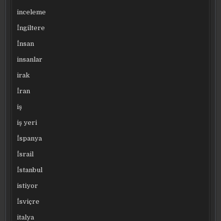
inceleme
İngiltere
İnsan
insanlar
irak
İran
iş
iş yeri
İspanya
İsrail
İstanbul
istiyor
İsviçre
italya