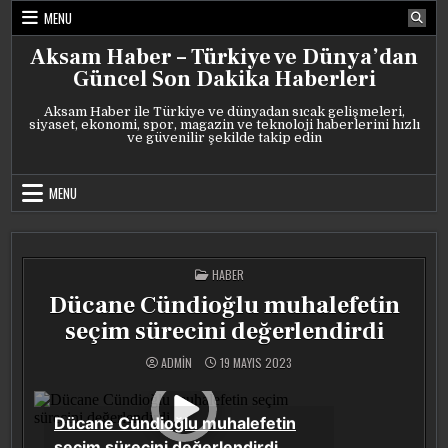
Skip
MENU
to
content
Aksam Haber – Türkiye ve Dünya’dan
Güncel Son Dakika Haberleri
Aksam Haber ile Türkiye ve dünyadan sıcak gelişmeleri,
siyaset, ekonomi, spor, magazin ve teknoloji haberlerini hızlı
ve güvenilir şekilde takip edin
MENU
POSTED
HABER
IN
Dücane Cündioğlu muhalefetin
seçim sürecini değerlendirdi
ADMIN
19 MAYIS 2023