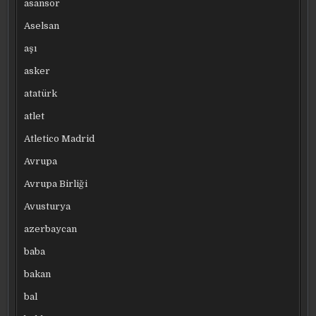
asansör
Aselsan
aşı
asker
atatürk
atlet
Atletico Madrid
Avrupa
Avrupa Birliği
Avusturya
azerbaycan
baba
bakan
bal