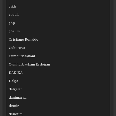
çıktı
çocuk
çöp
çorum
Cristiano Ronaldo
Çukurova
Cumhurbaşkanı
Cumhurbaşkanı Erdoğan
DAKİKA
Dalga
dalgalar
danimarka
demir
denetim