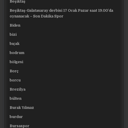
Beşiktaş
Beşiktaş-Galatasaray derbisi 17 Ocak Pazar saat 19.00’da
oynanacak – Son Dakika Spor
Biden
bizi
bıçak
bodrum
bölgesi
Borç
borcu
Brezilya
bülten
Burak Yılmaz
burdur
Bursaspor