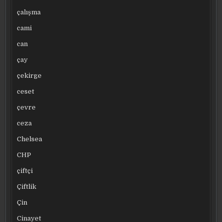
çalışma
cami
can
çay
çekirge
ceset
çevre
ceza
Chelsea
CHP
çiftçi
Çiftlik
Çin
Cinayet