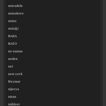
mücadele
müzakere
müze
müziği
NASA
NATO
ne zaman
neden
net
new york
Neymar
nijerya
nisan
nükleer