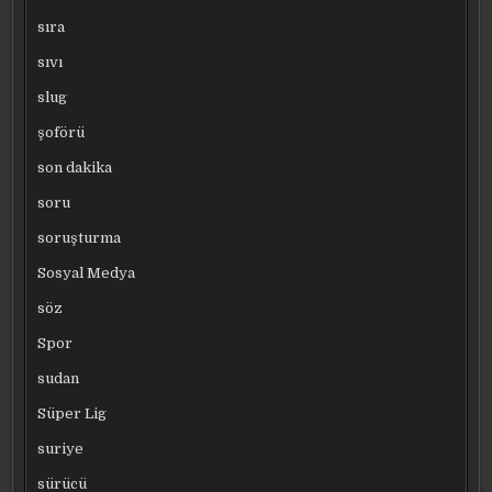
sıra
sıvı
slug
şoförü
son dakika
soru
soruşturma
Sosyal Medya
söz
Spor
sudan
Süper Lig
suriye
sürücü