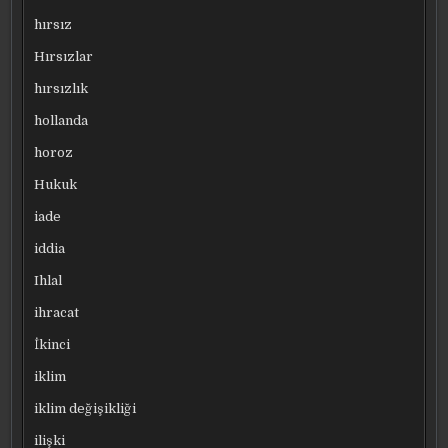
hırsız
Hırsızlar
hırsızlık
hollanda
horoz
Hukuk
iade
iddia
Ihlal
ihracat
İkinci
iklim
iklim değişikliği
ilişki