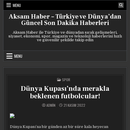
Skip
MENU
to
content
Aksam Haber – Türkiye ve Dünya’dan
Güncel Son Dakika Haberleri
Aksam Haber ile Türkiye ve dünyadan sıcak gelişmeleri,
siyaset, ekonomi, spor, magazin ve teknoloji haberlerini hızlı
ve güvenilir şekilde takip edin
MENU
POSTED
SPOR
IN
Dünya Kupası’nda merakla
beklenen futbolcular!
ADMIN
21 KASIM 2022
Dünya Kupası’na bir günden az bir süre kala heyecan