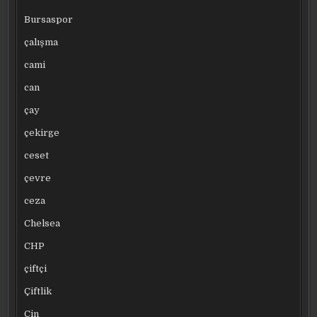
Bursaspor
çalışma
cami
can
çay
çekirge
ceset
çevre
ceza
Chelsea
CHP
çiftçi
Çiftlik
Çin