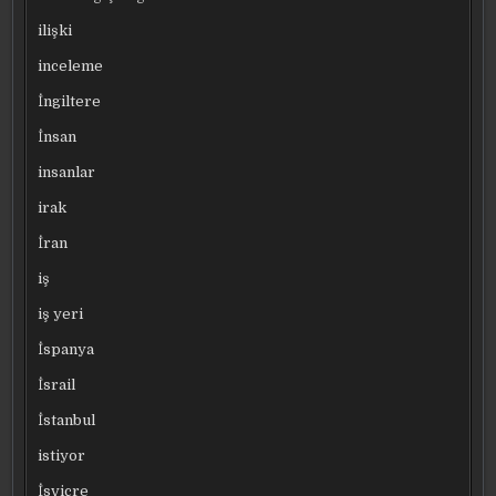
ilişki
inceleme
İngiltere
İnsan
insanlar
irak
İran
iş
iş yeri
İspanya
İsrail
İstanbul
istiyor
İsviçre