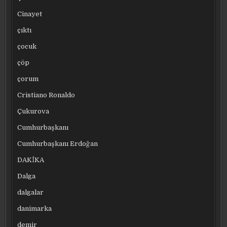
Cinayet
çıktı
çocuk
çöp
çorum
Cristiano Ronaldo
Çukurova
Cumhurbaşkanı
Cumhurbaşkanı Erdoğan
DAKİKA
Dalga
dalgalar
danimarka
demir