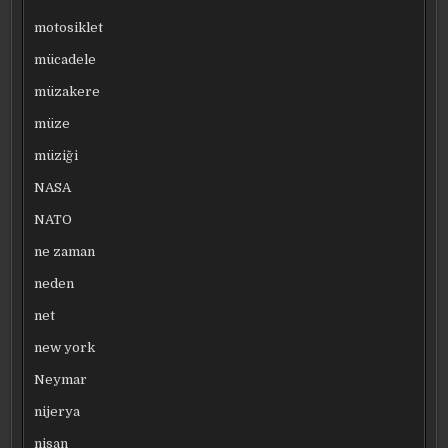
motosiklet
mücadele
müzakere
müze
müziği
NASA
NATO
ne zaman
neden
net
new york
Neymar
nijerya
nisan