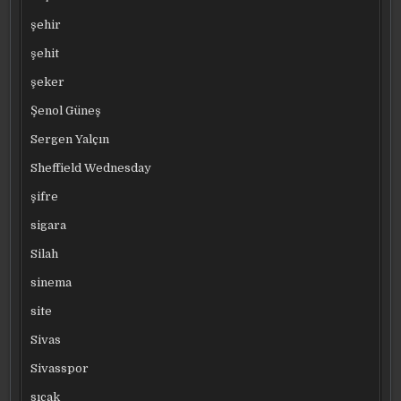
şehir
şehit
şeker
Şenol Güneş
Sergen Yalçın
Sheffield Wednesday
şifre
sigara
Silah
sinema
site
Sivas
Sivasspor
sıcak