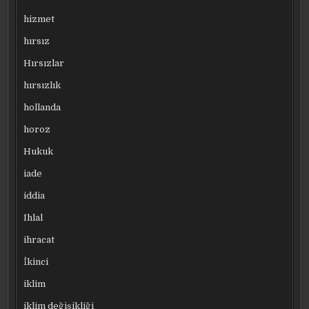
hizmet
hırsız
Hırsızlar
hırsızlık
hollanda
horoz
Hukuk
iade
iddia
Ihlal
ihracat
İkinci
iklim
iklim değişikliği