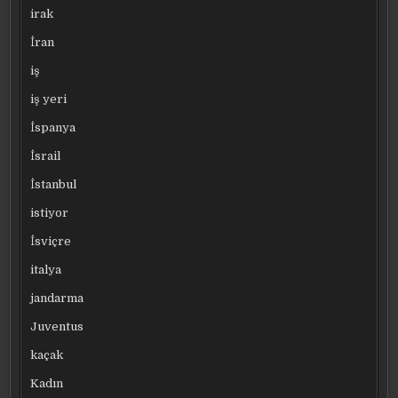
irak
İran
iş
iş yeri
İspanya
İsrail
İstanbul
istiyor
İsviçre
italya
jandarma
Juventus
kaçak
Kadın