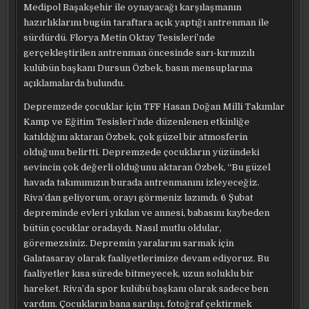
Medipol Başakşehir ile oynayacağı karşılaşmanın
hazırlıklarını bugün taraftara açık yaptığı antrenman ile
sürdürdü. Florya Metin Oktay Tesisleri’nde
gerçekleştirilen antrenman öncesinde sarı-kırmızılı
kulübün başkanı Dursun Özbek, basın mensuplarına
açıklamalarda bulundu.
Depremzede çocuklar için TFF Hasan Doğan Milli Takımlar
Kamp ve Eğitim Tesisleri’nde düzenlenen etkinliğe
katıldığını aktaran Özbek, çok güzel bir atmosferin
olduğunu belirtti. Depremzede çocukların yüzündeki
sevincin çok değerli olduğunu aktaran Özbek, “Bu güzel
havada takımımızın burada antrenmanını izleyeceğiz.
Riva’dan geliyorum, orayı görmeniz lazımdı. 6 Şubat
depreminde evleri yıkılan ve annesi, babasını kaybeden
bütün çocuklar oradaydı. Nasıl mutlu oldular,
göremezsiniz. Depremin yaralarını sarmak için
Galatasaray olarak faaliyetlerimize devam ediyoruz. Bu
faaliyetler kısa sürede bitmeyecek, uzun soluklu bir
hareket. Riva’da spor kulübü başkanı olarak sadece ben
vardım. Çocukların bana sarılışı, fotoğraf çektirmek