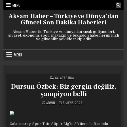
Skip
MENU
to
content
Aksam Haber – Türkiye ve Dünya’dan
Güncel Son Dakika Haberleri
Aksam Haber ile Türkiye ve dünyadan sıcak gelişmeleri,
siyaset, ekonomi, spor, magazin ve teknoloji haberlerini hızlı
ve güvenilir şekilde takip edin
MENU
POSTED
GALATASARAY
IN
Dursun Özbek: Biz gergin değiliz,
şampiyon belli
ADMIN
5 MAYIS 2023
Galatasaray, Spor Toto Süper Lig’in 33’üncü haftasında