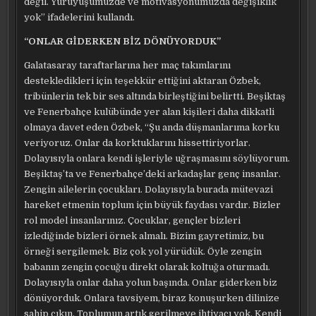
değil. Yürüyüşümüzde ve motivasyonumuzda değişiklik
yok” ifadelerini kullandı.
“ONLAR GİDERKEN BİZ DÖNÜYORDUK”
Galatasaray taraftarlarına her maç takımlarını
destekledikleri için teşekkür ettiğini aktaran Özbek,
tribünlerin tek bir ses altında birleştiğini belirtti. Beşiktaş
ve Fenerbahçe kulübünde yer alan kişileri daha dikkatli
olmaya davet eden Özbek, “Şu anda düşmanlarıma korku
veriyoruz. Onlar da korktuklarını hissettiriyorlar.
Dolayısıyla onlara kendi işleriyle uğraşmasını söylüyorum.
Beşiktaş’ta ve Fenerbahçe’deki arkadaşlar genç insanlar.
Zengin ailelerin çocukları. Dolayısıyla burada mütevazi
hareket etmenin toplum için büyük faydası vardır. Bizler
rol model insanlarınız. Çocuklar, gençler bizleri
izlediğinde bizleri örnek almalı. Bizim gayretimiz, bu
örneği sergilemek. Biz çok yol yürüdük. Öyle zengin
babanın zengin çocuğu direkt olarak koltuğa oturmadı.
Dolayısıyla onlar daha yolun başında. Onlar giderken biz
dönüyorduk. Onlara tavsiyem, biraz konuşurken dilinize
sahip çıkın. Toplumun artık gerilmeye ihtiyacı yok. Kendi