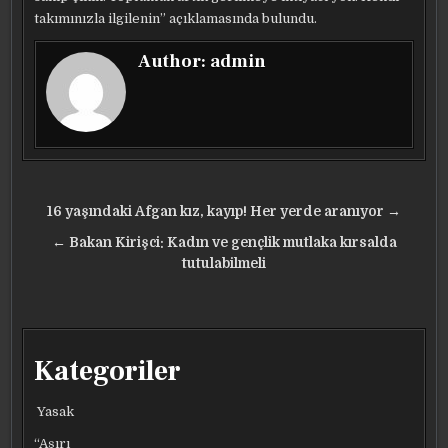
takımınızla ilgilenin” açıklamasında bulundu.
Author:
admin
Yazı
16 yaşındaki Afgan kız, kayıp! Her yerde aranıyor →
gezinmesi
← Bakan Kirişci: Kadın ve gençlik mutlaka kırsalda
tutulabilmeli
Kategoriler
Yasak
“Aşırı