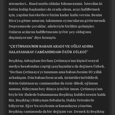
istemeleri… Nasıl mutlu oldular bilemezsiniz. İsterdim ki
bütün kulüp başkanları da orada olsun, acıyı hafifletmek
için, yapılan hareketlere bizim kadar katkı versin. Benim
Riva’ya gitme amacım, takımımın oyuncularını götürmemdi.
Depremzede çocuklar, aileleriyle birlikte gelmişler.
Onların acılarını hafifletmenin iyi bir şey olduğunu
düşünüyorum” diye konuştu.
“ÇETİNSAYA’NIN BABASI ARADI VE OĞLU ADINA
GALATASARAY CAMİASINDAN ÖZÜR DİLEDİ”
Beşiktaş Asbaşkanı Serhan Çetinsaya’nın kişisel sosyal
medya hesabından yaptığı paylaşımlara da değinen Özbek,
“Serhan Çetinsaya’yı tanımam ama babası benim 30 yıllık
arkadaşım. Dün babası beni aradı, üzüntülerini bildirdi.
Bütün Galatasaray camiasından da özür diledi, oğlunun
namına. Süleyman bey dünya iyisi bir insan. Çetinsaya’nın
böyle bir ifadede bulunmasına Beşiktaş kulübü sessiz kaldı.
Biz, Beşiktaş’ı Süleyman Sebalarla, Hakkı Yetenlerle
biliyoruz. Eğer bu söylemin arkasındaysa yönetim,
Beşiktaş camiasında da bir değişim var. Demek ki Beşiktaş