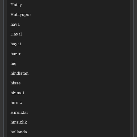
Hatay
Hatayspor
hava
Hayal
hayat
hazır
hiç
hindistan
hisse
hizmet
hırsız
Hırsızlar
hırsızlık
hollanda