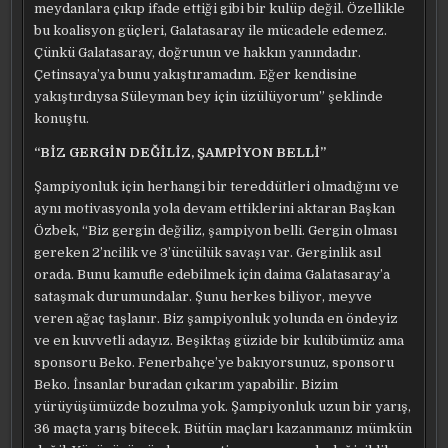
meydanlara çıkıp ifade ettiği gibi bir kulüp değil. Özellikle
bu koalisyon güçleri, Galatasaray ile mücadele edemez.
Çünkü Galatasaray, doğrunun ve hakkın yanındadır.
Çetinsaya’ya bunu yakıştıramadım. Eğer kendisine
yakıştırdıysa Süleyman bey için üzülüyorum” şeklinde
konuştu.
“BİZ GERGİN DEĞİLİZ, ŞAMPİYON BELLİ”
Şampiyonluk için herhangi bir tereddütleri olmadığını ve
aynı motivasyonla yola devam ettiklerini aktaran Başkan
Özbek, “Biz gergin değiliz, şampiyon belli. Gergin olması
gereken 2’ncilik ve 3’üncülük savaşı var. Gerginlik asıl
orada. Bunu kamufle edebilmek için daima Galatasaray’a
sataşmak durumundalar. Şunu herkes biliyor, meyve
veren ağaç taşlanır. Biz şampiyonluk yolunda en öndeyiz
ve en kuvvetli adayız. Beşiktaş güzide bir kulübümüz ama
sponsoru Beko. Fenerbahçe’ye bakıyorsunuz, sponsoru
Beko. İnsanlar buradan çıkarım yapabilir. Bizim
yürüyüşümüzde bozulma yok. Şampiyonluk uzun bir yarış,
36 maçta yarış bitecek. Bütün maçları kazanmanız mümkün