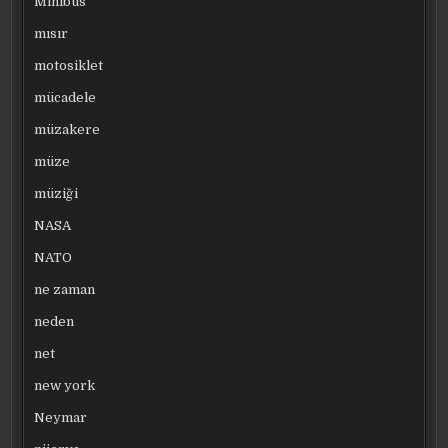
Minibüs
mısır
motosiklet
mücadele
müzakere
müze
müziği
NASA
NATO
ne zaman
neden
net
new york
Neymar