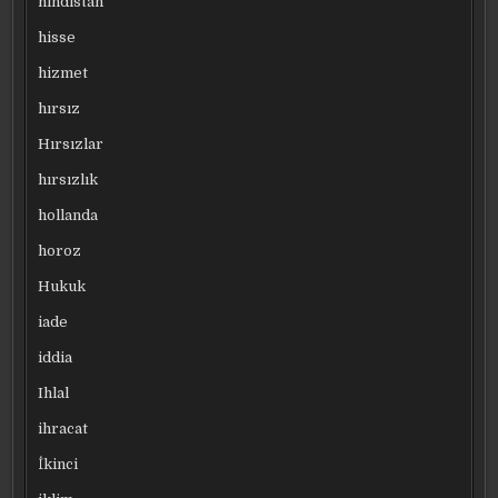
hindistan
hisse
hizmet
hırsız
Hırsızlar
hırsızlık
hollanda
horoz
Hukuk
iade
iddia
Ihlal
ihracat
İkinci