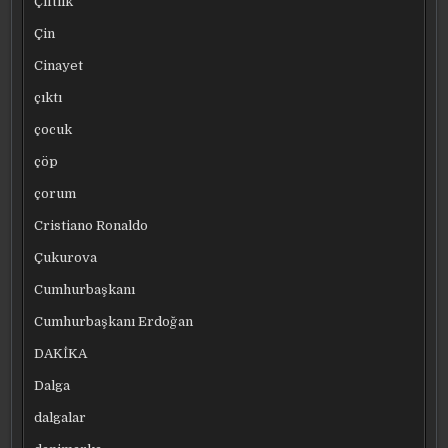
Çiftlik
Çin
Cinayet
çıktı
çocuk
çöp
çorum
Cristiano Ronaldo
Çukurova
Cumhurbaşkanı
Cumhurbaşkanı Erdoğan
DAKİKA
Dalga
dalgalar