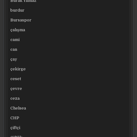
Burak Yılmaz
burdur
Bursaspor
çalışma
cami
can
çay
çekirge
ceset
çevre
ceza
Chelsea
CHP
çiftçi