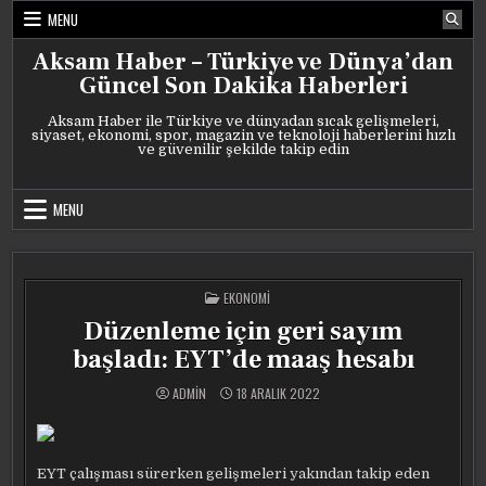
Skip
MENU
to
content
Aksam Haber – Türkiye ve Dünya’dan
Güncel Son Dakika Haberleri
Aksam Haber ile Türkiye ve dünyadan sıcak gelişmeleri,
siyaset, ekonomi, spor, magazin ve teknoloji haberlerini hızlı
ve güvenilir şekilde takip edin
MENU
POSTED
EKONOMI
IN
Düzenleme için geri sayım
başladı: EYT’de maaş hesabı
ADMIN
18 ARALIK 2022
EYT çalışması sürerken gelişmeleri yakından takip eden