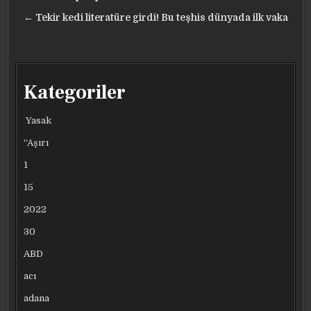
gezinmesi
← Tekir kedi literatüre girdi! Bu teşhis dünyada ilk vaka
Kategoriler
Yasak
“Aşırı
1
15
2022
30
ABD
acı
adana