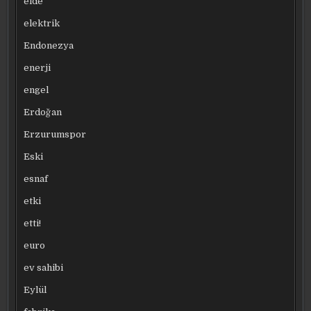
elde
elektrik
Endonezya
enerji
engel
Erdoğan
Erzurumspor
Eski
esnaf
etki
etti!
euro
ev sahibi
Eylül