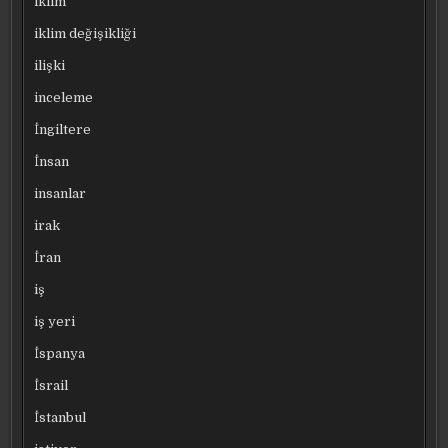
iklim
iklim değişikliği
ilişki
inceleme
İngiltere
İnsan
insanlar
irak
İran
iş
iş yeri
İspanya
İsrail
İstanbul