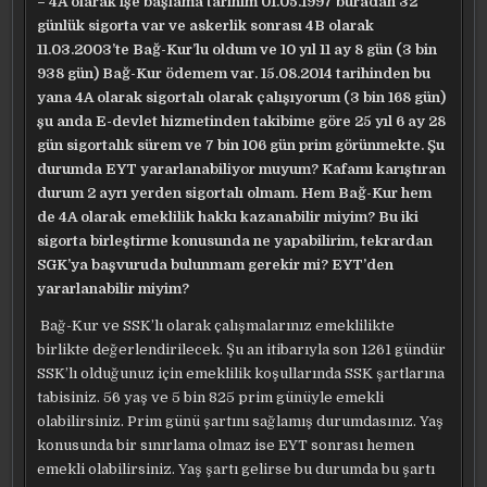
– 4A olarak işe başlama tarihim 01.05.1997 buradan 32
günlük sigorta var ve askerlik sonrası 4B olarak
11.03.2003’te Bağ-Kur’lu oldum ve 10 yıl 11 ay 8 gün (3 bin
938 gün) Bağ-Kur ödemem var. 15.08.2014 tarihinden bu
yana 4A olarak sigortalı olarak çalışıyorum (3 bin 168 gün)
şu anda E-devlet hizmetinden takibime göre 25 yıl 6 ay 28
gün sigortalık sürem ve 7 bin 106 gün prim görünmekte. Şu
durumda EYT yararlanabiliyor muyum? Kafamı karıştıran
durum 2 ayrı yerden sigortalı olmam. Hem Bağ-Kur hem
de 4A olarak emeklilik hakkı kazanabilir miyim? Bu iki
sigorta birleştirme konusunda ne yapabilirim, tekrardan
SGK’ya başvuruda bulunmam gerekir mi? EYT’den
yararlanabilir miyim?
Bağ-Kur ve SSK’lı olarak çalışmalarınız emeklilikte
birlikte değerlendirilecek. Şu an itibarıyla son 1261 gündür
SSK’lı olduğunuz için emeklilik koşullarında SSK şartlarına
tabisiniz. 56 yaş ve 5 bin 825 prim günüyle emekli
olabilirsiniz. Prim günü şartını sağlamış durumdasınız. Yaş
konusunda bir sınırlama olmaz ise EYT sonrası hemen
emekli olabilirsiniz. Yaş şartı gelirse bu durumda bu şartı