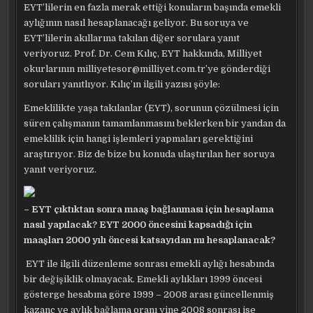
EYT’lilerin en fazla merak ettiği konuların başında emekli
aylığının nasıl hesaplanacağı geliyor. Bu soruya ve
EYT’lilerin akıllarına takılan diğer sorulara yanıt
veriyoruz. Prof. Dr. Cem Kılıç, EYT hakkında, Milliyet
okurlarının
milliyetesor@milliyet.com.tr
’ye gönderdiği
soruları yanıtlıyor. Kılıç’ın ilgili yazısı şöyle:
Emeklilikte yaşa takılanlar (EYT), sorunun çözülmesi için
süren çalışmanın tamamlanmasını beklerken bir yandan da
emeklilik için hangi işlemleri yapmaları gerektiğini
araştırıyor. Biz de bize bu konuda ulaştırılan her soruya
yanıt veriyoruz.
– EYT çıktıktan sonra maaş bağlanması için hesaplama
nasıl yapılacak? EYT 2000 öncesini kapsadığı için
maaşları 2000 yılı öncesi katsayıdan mı hesaplanacak?
EYT ile ilgili düzenleme sonrası emekli aylığı hesabında
bir değişiklik olmayacak. Emekli aylıkları 1999 öncesi
gösterge hesabına göre 1999 – 2008 arası güncellenmiş
kazanç ve aylık bağlama oranı yine 2008 sonrası ise