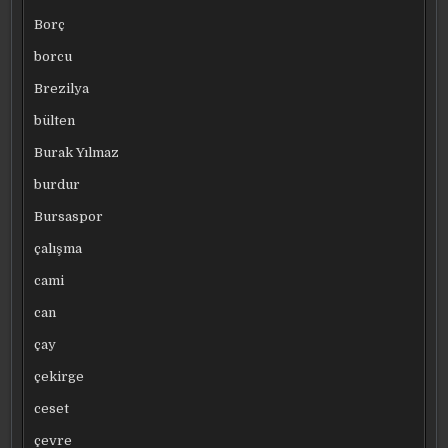
Borç
borcu
Brezilya
bülten
Burak Yılmaz
burdur
Bursaspor
çalışma
cami
can
çay
çekirge
ceset
çevre