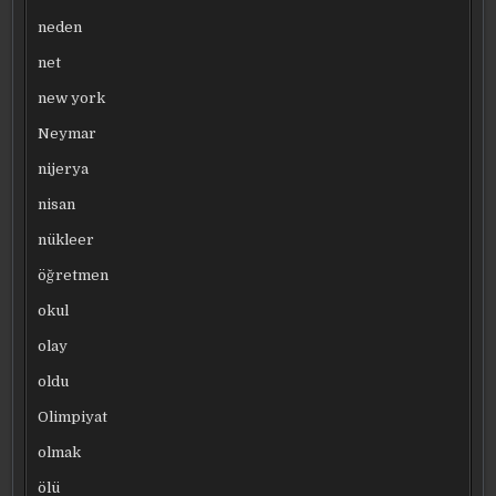
neden
net
new york
Neymar
nijerya
nisan
nükleer
öğretmen
okul
olay
oldu
Olimpiyat
olmak
ölü