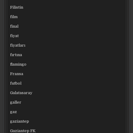
Filistin
film
final
fiyat
fiyatları
fırtına
flamingo
Fransa
futbol
Galatasaray
galler
gaz
gaziantep
Gaziantep FK