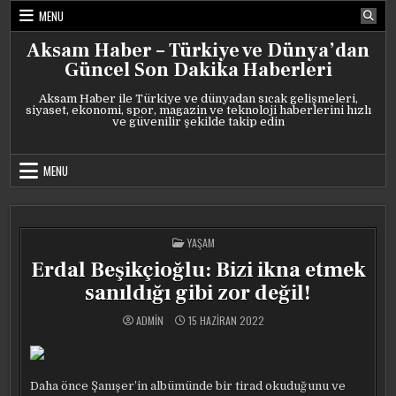
Skip
MENU
to
content
Aksam Haber – Türkiye ve Dünya’dan
Güncel Son Dakika Haberleri
Aksam Haber ile Türkiye ve dünyadan sıcak gelişmeleri,
siyaset, ekonomi, spor, magazin ve teknoloji haberlerini hızlı
ve güvenilir şekilde takip edin
MENU
POSTED
YAŞAM
IN
Erdal Beşikçioğlu: Bizi ikna etmek
sanıldığı gibi zor değil!
ADMIN
15 HAZIRAN 2022
Daha önce Şanışer’in albümünde bir tirad okuduğunu ve