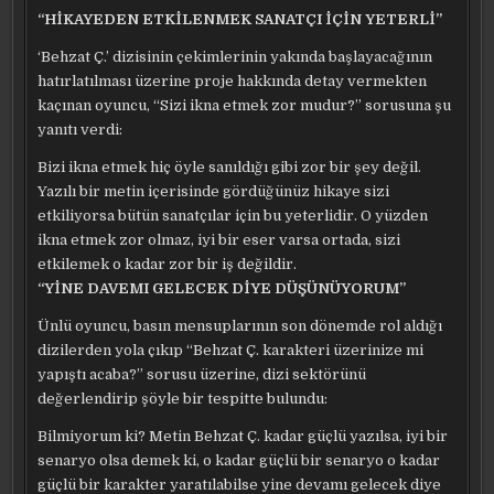
“HİKAYEDEN ETKİLENMEK SANATÇI İÇİN YETERLİ”
‘Behzat Ç.’ dizisinin çekimlerinin yakında başlayacağının
hatırlatılması üzerine proje hakkında detay vermekten
kaçınan oyuncu, “Sizi ikna etmek zor mudur?” sorusuna şu
yanıtı verdi:
Bizi ikna etmek hiç öyle sanıldığı gibi zor bir şey değil.
Yazılı bir metin içerisinde gördüğünüz hikaye sizi
etkiliyorsa bütün sanatçılar için bu yeterlidir. O yüzden
ikna etmek zor olmaz, iyi bir eser varsa ortada, sizi
etkilemek o kadar zor bir iş değildir.
“YİNE DAVEMI GELECEK DİYE DÜŞÜNÜYORUM”
Ünlü oyuncu, basın mensuplarının son dönemde rol aldığı
dizilerden yola çıkıp “Behzat Ç. karakteri üzerinize mi
yapıştı acaba?” sorusu üzerine, dizi sektörünü
değerlendirip şöyle bir tespitte bulundu:
Bilmiyorum ki? Metin Behzat Ç. kadar güçlü yazılsa, iyi bir
senaryo olsa demek ki, o kadar güçlü bir senaryo o kadar
güçlü bir karakter yaratılabilse yine devamı gelecek diye