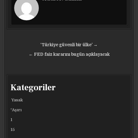
Yazı
‘Türkiye güvenli bir ülke’ →
gezinmesi
← FED faiz kararını bugün açıklayacak
Kategoriler
Yasak
“Aşırı
1
15