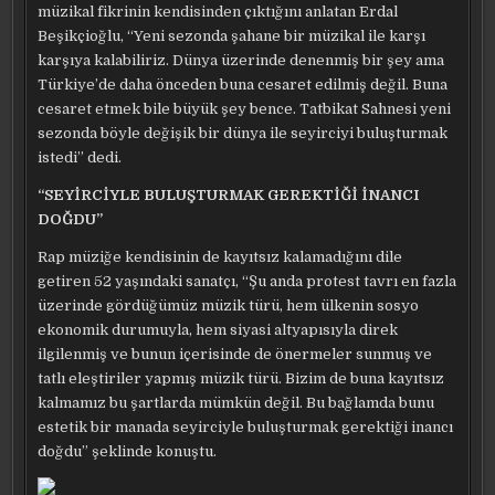
müzikal fikrinin kendisinden çıktığını anlatan Erdal
Beşikçioğlu, “Yeni sezonda şahane bir müzikal ile karşı
karşıya kalabiliriz. Dünya üzerinde denenmiş bir şey ama
Türkiye’de daha önceden buna cesaret edilmiş değil. Buna
cesaret etmek bile büyük şey bence. Tatbikat Sahnesi yeni
sezonda böyle değişik bir dünya ile seyirciyi buluşturmak
istedi” dedi.
“SEYİRCİYLE BULUŞTURMAK GEREKTİĞİ İNANCI
DOĞDU”
Rap müziğe kendisinin de kayıtsız kalamadığını dile
getiren 52 yaşındaki sanatçı, “Şu anda protest tavrı en fazla
üzerinde gördüğümüz müzik türü, hem ülkenin sosyo
ekonomik durumuyla, hem siyasi altyapısıyla direk
ilgilenmiş ve bunun içerisinde de önermeler sunmuş ve
tatlı eleştiriler yapmış müzik türü. Bizim de buna kayıtsız
kalmamız bu şartlarda mümkün değil. Bu bağlamda bunu
estetik bir manada seyirciyle buluşturmak gerektiği inancı
doğdu” şeklinde konuştu.