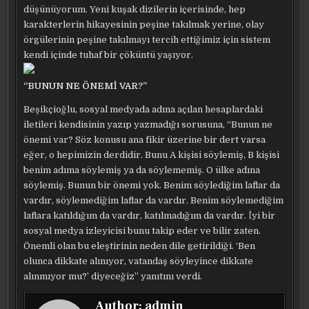
düşünüyorum. Yeni kuşak dizilerin içerisinde, hep
karakterlerin hikayesinin peşine takılmak yerine, olay
örgülerinin peşine takılmayı tercih ettiğimiz için sistem
kendi içinde tuhaf bir çöküntü yaşıyor.
“BUNUN NE ÖNEMİ VAR?”
Beşikçioğlu, sosyal medyada adına açılan hesaplardaki
iletileri kendisinin yazıp yazmadığı sorusuna, “Bunun ne
önemi var? Söz konusu ana fikir üzerine bir dert varsa
eğer, o hepimizin derdidir. Bunu A kişisi söylemiş, B kişisi
benim adıma söylemiş ya da söylememiş. O ülke adına
söylemiş. Bunun bir önemi yok. Benim söylediğim laflar da
vardır, söylemediğim laflar da vardır. Benim söylemediğim
laflara katıldığım da vardır, katılmadığım da vardır. İyi bir
sosyal medya izleyicisi bunu takip eder ve bilir zaten.
Önemli olan bu eleştirinin neden dile getirildiği. ‘Ben
olunca dikkate alınıyor, vatandaş söyleyince dikkate
alınmıyor mu?’ diyeceğiz” yanıtını verdi.
Author:
admin