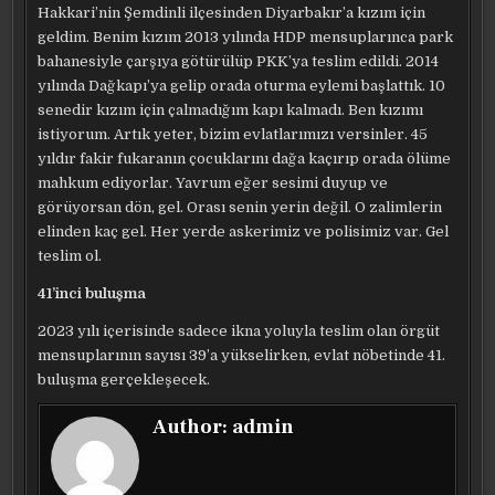
Hakkari’nin Şemdinli ilçesinden Diyarbakır’a kızım için
geldim. Benim kızım 2013 yılında HDP mensuplarınca park
bahanesiyle çarşıya götürülüp PKK’ya teslim edildi. 2014
yılında Dağkapı’ya gelip orada oturma eylemi başlattık. 10
senedir kızım için çalmadığım kapı kalmadı. Ben kızımı
istiyorum. Artık yeter, bizim evlatlarımızı versinler. 45
yıldır fakir fukaranın çocuklarını dağa kaçırıp orada ölüme
mahkum ediyorlar. Yavrum eğer sesimi duyup ve
görüyorsan dön, gel. Orası senin yerin değil. O zalimlerin
elinden kaç gel. Her yerde askerimiz ve polisimiz var. Gel
teslim ol.
41’inci buluşma
2023 yılı içerisinde sadece ikna yoluyla teslim olan örgüt
mensuplarının sayısı 39’a yükselirken, evlat nöbetinde 41.
buluşma gerçekleşecek.
Author:
admin