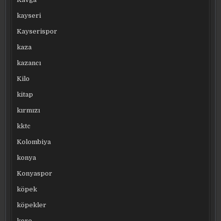
kayseri
Kayserispor
kaza
kazancı
Kilo
kitap
kırmızı
kktc
Kolombiya
konya
Konyaspor
köpek
köpekler
kore