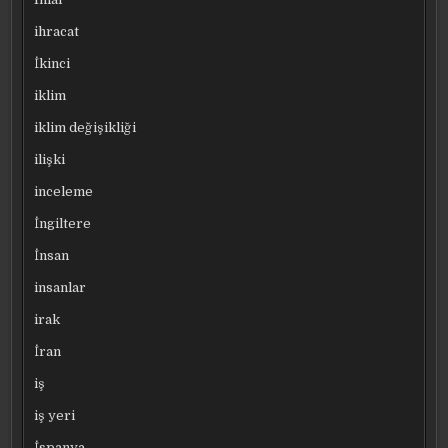
ihracat
İkinci
iklim
iklim değişikliği
ilişki
inceleme
İngiltere
İnsan
insanlar
irak
İran
iş
iş yeri
İspanya