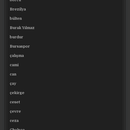
Brezilya
bülten
Burak Yılmaz
burdur
Bursaspor
çalışma
cami
can
çay
çekirge
ceset
çevre
ceza
Chelsea