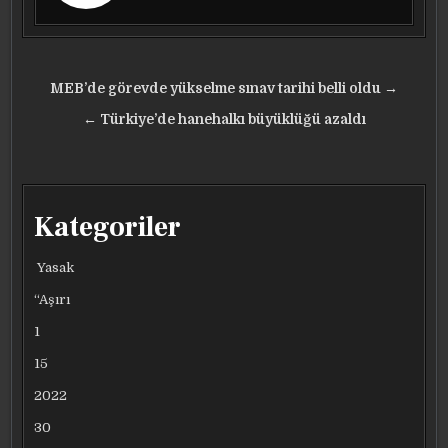
Yazı
MEB’de görevde yükselme sınav tarihi belli oldu →
gezinmesi
← Türkiye’de hanehalkı büyüklüğü azaldı
Kategoriler
Yasak
“Aşırı
1
15
2022
30