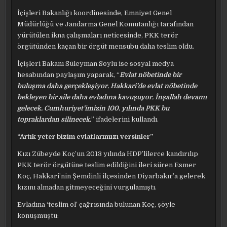
İçişleri Bakanlığı koordinesinde, Emniyet Genel
Müdürlüğü ve Jandarma Genel Komutanlığı tarafından
yürütülen ikna çalışmaları neticesinde, PKK terör
örgütünden kaçan bir örgüt mensubu daha teslim oldu.
İçişleri Bakanı Süleyman Soylu ise sosyal medya
hesabından paylaşım yaparak, “
Evlat nöbetinde bir
buluşma daha gerçekleşiyor. Hakkari’de evlat nöbetinde
bekleyen bir aile daha evladına kavuşuyor. İnşallah devamı
gelecek. Cumhuriyet’imizin 100. yılında PKK bu
topraklardan silinecek.
” ifadelerini kullandı.
“Artık yeter bizim evlatlarımızı versinler”
Kızı Zübeyde Koç’un 2013 yılında HDP’lilerce kandırılıp
PKK terör örgütüne teslim edildiğini ileri süren Esmer
Koç, Hakkari’nin Şemdinli ilçesinden Diyarbakır’a gelerek
kızını almadan gitmeyeceğini vurgulamıştı.
Evladına ‘teslim ol’ çağrısında bulunan Koç, şöyle
konuşmuştu: