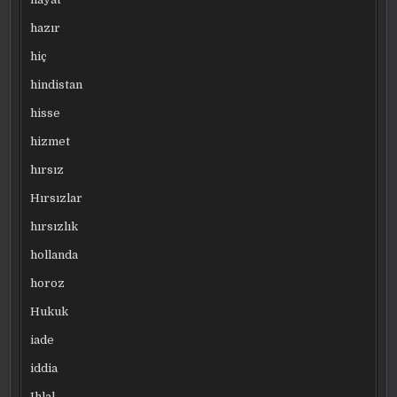
hazır
hiç
hindistan
hisse
hizmet
hırsız
Hırsızlar
hırsızlık
hollanda
horoz
Hukuk
iade
iddia
Ihlal