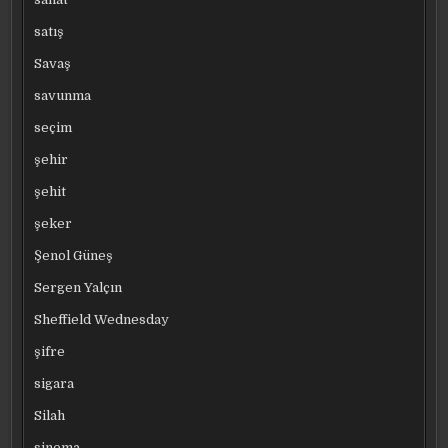
satış
Savaş
savunma
seçim
şehir
şehit
şeker
Şenol Güneş
Sergen Yalçın
Sheffield Wednesday
şifre
sigara
Silah
sinema