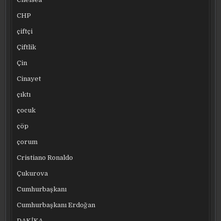
CHP
çiftçi
Çiftlik
Çin
Cinayet
çıktı
çocuk
çöp
çorum
Cristiano Ronaldo
Çukurova
Cumhurbaşkanı
Cumhurbaşkanı Erdoğan
DAKİKA