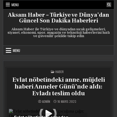
Skip
MENU
to
content
Aksam Haber – Türkiye ve Dünya’dan
Güncel Son Dakika Haberleri
Aksam Haber ile Türkiye ve dünyadan sıcak gelişmeleri,
siyaset, ekonomi, spor, magazin ve teknoloji haberlerini hızlı
ve güvenilir şekilde takip edin
MENU
POSTED
HABER
IN
Evlat nöbetindeki anne, müjdeli
haberi Anneler Günü’nde aldı:
Evladı teslim oldu
ADMIN
16 MAYIS 2023