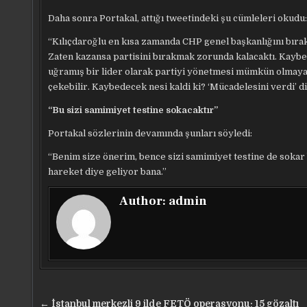
Daha sonra Portakal, attığı tweetindeki şu cümleleri okudu:
“Kılıçdaroğlu en kısa zamanda CHP genel başkanlığını bırakı
Zaten kazansa partisini bırakmak zorunda kalacaktı. Kayb
uğramış bir lider olarak partiyi yönetmesi mümkün olmayaca
çekebilir. Kaybedecek nesi kaldi ki? ‘Mücadelesini verdi’ d
“Bu sizi samimiyet testine sokacaktır”
Portakal sözlerinin devamında şunları söyledi:
“Benim size önerim, bence sizi samimiyet testine de sokar
hareket diye geliyor bana.”
Author:
admin
Yazı
← İstanbul merkezli 9 ilde FETÖ operasyonu: 15 gözaltı