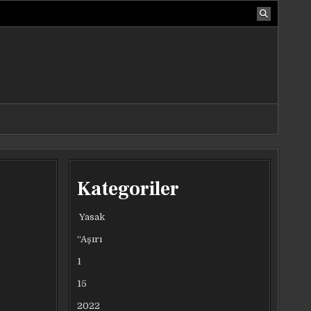
Kategoriler
Yasak
“Aşırı
1
15
2022