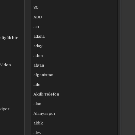
30
ABD
acı
adana
 büyük bir
aday
adım
TV’den
afgan
afganistan
aile
Akıllı Telefon
alan
kiyor.
Alanyaspor
aldık
alev