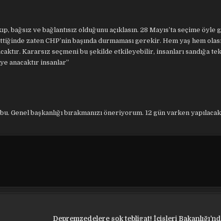
p, bağsız ve bağlantısız olduğunu açıklasın. 28 Mayıs’ta seçime öyle g
ettiğinde zaten CHP’nin başında durmaması gerekir. Hem yaş hem olası
ktır. Kararsız seçmeni bu şekilde etkileyebilir, insanları sandığa te
iye anacaktır insanlar”
 bu. Genel başkanlığı bırakmanızı öneriyorum. 12 gün varken yapılaca
Depremzedelere şok tebligat! İçişleri Bakanlığı’n