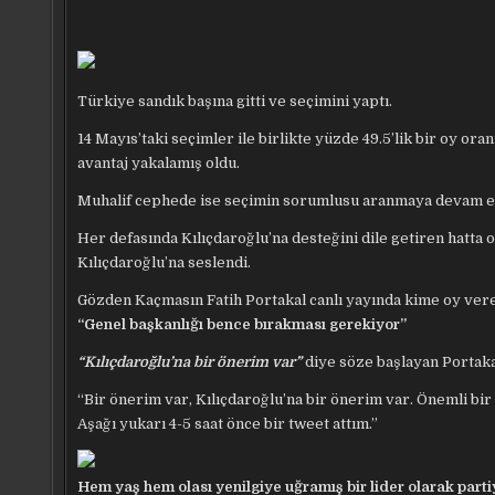
Türkiye sandık başına gitti ve seçimini yaptı.
14 Mayıs’taki seçimler ile birlikte yüzde 49.5’lik bir oy o
avantaj yakalamış oldu.
Muhalif cephede ise seçimin sorumlusu aranmaya devam e
Her defasında Kılıçdaroğlu’na desteğini dile getiren hatta
Kılıçdaroğlu’na seslendi.
Gözden Kaçmasın
Fatih Portakal canlı yayında kime oy ver
“Genel başkanlığı bence bırakması gerekiyor”
“Kılıçdaroğlu’na bir önerim var”
diye söze başlayan Portaka
“Bir önerim var, Kılıçdaroğlu’na bir önerim var. Önemli b
Aşağı yukarı 4-5 saat önce bir tweet attım.”
Hem yaş hem olası yenilgiye uğramış bir lider olarak pa