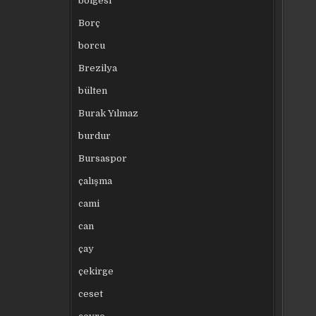
bölgesi
Borç
borcu
Brezilya
bülten
Burak Yılmaz
burdur
Bursaspor
çalışma
cami
can
çay
çekirge
ceset