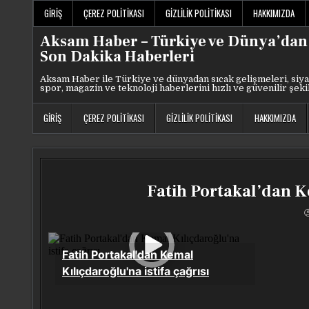
Skip
GIRIŞ
ÇEREZ POLITIKASI
GIZLILIK POLITIKASI
HAKKIMIZDA
to
content
Aksam Haber – Türkiye ve Dünya’dan
Son Dakika Haberleri
Aksam Haber ile Türkiye ve dünyadan sıcak gelişmeleri, siya
spor, magazin ve teknoloji haberlerini hızlı ve güvenilir şeki
GIRIŞ
ÇEREZ POLITIKASI
GIZLILIK POLITIKASI
HAKKIMIZDA
Fatih Portakal’dan Ke