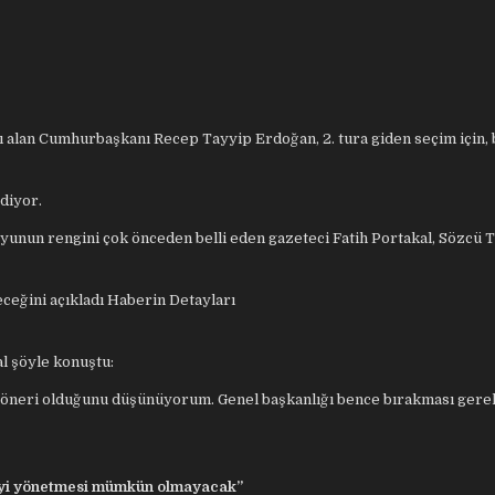
ranı alan Cumhurbaşkanı Recep Tayyip Erdoğan, 2. tura giden seçim için,
diyor.
 oyunun rengini çok önceden belli eden gazeteci Fatih Portakal, Sözcü 
eceğini açıkladı
Haberin Detayları
l şöyle konuştu:
ir öneri olduğunu düşünüyorum. Genel başkanlığı bence bırakması gere
rtiyi yönetmesi mümkün olmayacak”