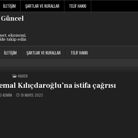
İLETIŞIM
ŞARTLAR VE KURALLAR
TELIF HAKKI
 Güncel
set, ekonomi,
lde takip edin
İLETIŞIM
ŞARTLAR VE KURALLAR
TELIF HAKKI
POSTED
HABER
IN
mal Kılıçdaroğlu’na istifa çağrısı
ADMIN
19 MAYIS 2023