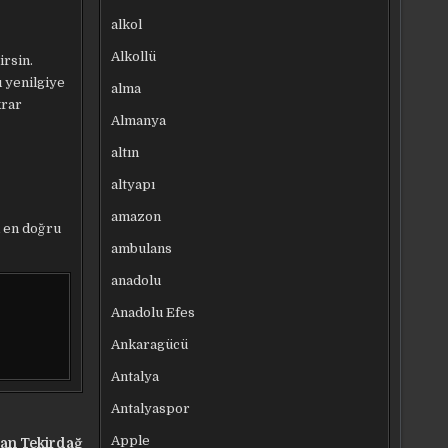
alkol
Alkollü
irsin.
 yenilgiye
alma
krar
Almanya
altın
altyapı
amazon
k en doğru
ambulans
anadolu
Anadolu Efes
Ankaragücü
Antalya
Antalyaspor
Apple
dan Tekirdağ