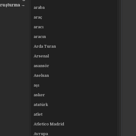
oruşturma →
araba
araç
aracı
aracın
Arda Turan
Arsenal
asansör
Aselsan
aşı
asker
atatürk
atlet
Atletico Madrid
Avrupa