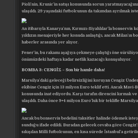
Pioli’nin, Krunic’in satışı konusunda sorun yaratmayacağının
ulaşıldı. 29 yaşındaki futbolcunun da takımdan ayrılmak iste
An itibarıyla Kanarya’nın, Kırmızı-Siyahlılar’la bonservis 
yıldızın menajeriyle her konuda anlaştığı, ancak Milan’ın 
haberler arasında yer alıyor.
Fener’in, bu rakamı aşağıya çekmeye çalıştığı öne sürülü
önümüzdeki haftaya kadar netlik kazacağı konuşuluyor.
BOMBA 3: CENGİZ – Son bir hamle daha!
Marsilya’daki geleceği belirsizliğini koruyan Cengiz Ünder
ekibine Cengiz için 13 milyon Euro teklif etti. Ancak Mavi-
konusunda inat ediyordu. Karşı tarafın direncini kırmak ve 
ulaşıldı. Daha önce 9+4 milyon Euro’luk bir teklifle Marsilya
Ancak bu bonservis bedelini taksitler halinde ödemek isteye
sunduğu ifade edildi. Buradan gelecek cevaba göre Cengiz’in
sıkışılan Milli futbolcunun, en kısa sürede İstanbul’a getiri