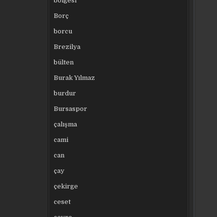
bölgesi
Borç
borcu
Brezilya
bülten
Burak Yılmaz
burdur
Bursaspor
çalışma
cami
can
çay
çekirge
ceset