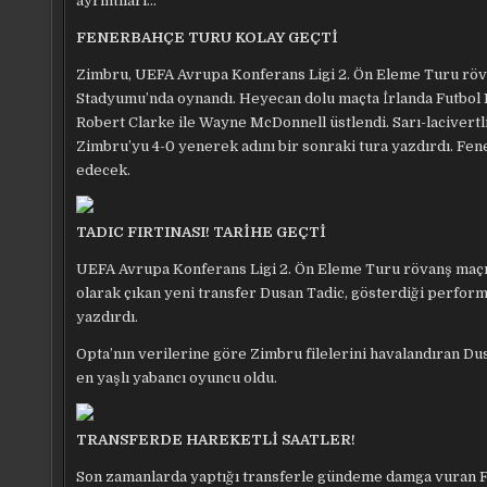
ayrıntıları…
FENERBAHÇE TURU KOLAY GEÇTİ
Zimbru, UEFA Avrupa Konferans Ligi 2. Ön Eleme Turu röv
Stadyumu’nda oynandı. Heyecan dolu maçta İrlanda Futbol 
Robert Clarke ile Wayne McDonnell üstlendi. Sarı-lacivertl
Zimbru’yu 4-0 yenerek adını bir sonraki tura yazdırdı. Fen
edecek.
TADIC FIRTINASI! TARİHE GEÇTİ
UEFA Avrupa Konferans Ligi 2. Ön Eleme Turu rövanş maçınd
olarak çıkan yeni transfer Dusan Tadic, gösterdiği perfor
yazdırdı.
Opta’nın verilerine göre Zimbru filelerini havalandıran D
en yaşlı yabancı oyuncu oldu.
TRANSFERDE HAREKETLİ SAATLER!
Son zamanlarda yaptığı transferle gündeme damga vuran Fe