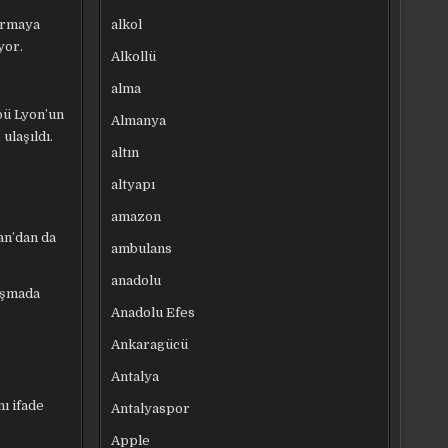
alkol
durmaya
yor.
Alkollü
alma
bü Lyon’un
Almanya
ulaşıldı.
altın
altyapı
amazon
an’dan da
ambulans
anadolu
laşmada
Anadolu Efes
Ankaragücü
Antalya
ı ifade
Antalyaspor
Apple