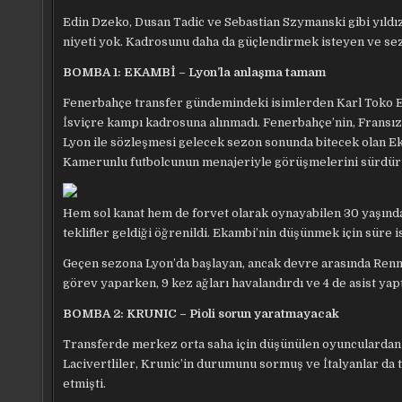
Edin Dzeko, Dusan Tadic ve Sebastian Szymanski gibi yıldız 
niyeti yok. Kadrosunu daha da güçlendirmek isteyen ve se
BOMBA 1: EKAMBİ – Lyon’la anlaşma tamam
Fenerbahçe transfer gündemindeki isimlerden Karl Toko E
İsviçre kampı kadrosuna alınmadı. Fenerbahçe’nin, Fransız 
Lyon ile sözleşmesi gelecek sezon sonunda bitecek olan E
Kamerunlu futbolcunun menajeriyle görüşmelerini sürdür
Hem sol kanat hem de forvet olarak oynayabilen 30 yaşındak
teklifler geldiği öğrenildi. Ekambi’nin düşünmek için süre is
Geçen sezona Lyon’da başlayan, ancak devre arasında Renn
görev yaparken, 9 kez ağları havalandırdı ve 4 de asist yapt
BOMBA 2: KRUNIC – Pioli sorun yaratmayacak
Transferde merkez orta saha için düşünülen oyunculardan 
Lacivertliler, Krunic’in durumunu sormuş ve İtalyanlar da t
etmişti.