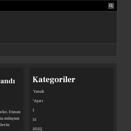
Kategoriler
landı
Yasak
“Aşırı
1
zeko, Dusan
aha anlaşma
15
lerin
2022