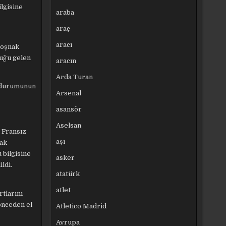
ilgisine
araba
araç
aracı
Boşnak
duğu gelen
aracın
Arda Turan
n durumunun
Arsenal
asansör
Aselsan
, Fransız
aşı
mak
 bilgisine
asker
ldi.
atatürk
atlet
rtlarını
önceden el
Atletico Madrid
Avrupa