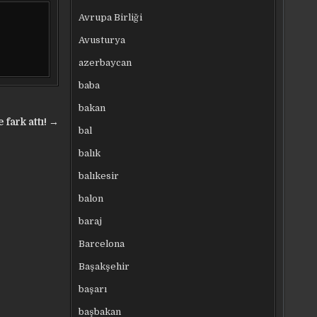
Avrupa Birliği
Avusturya
azerbaycan
baba
bakan
e fark attı! →
bal
balık
balıkesir
balon
baraj
Barcelona
Başakşehir
başarı
başbakan