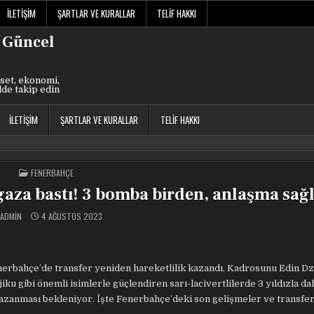
İLETIŞIM
ŞARTLAR VE KURALLAR
TELIF HAKKI
 Güncel
set, ekonomi,
lde takip edin
İLETIŞIM
ŞARTLAR VE KURALLAR
TELIF HAKKI
POSTED
FENERBAHÇE
IN
gaza bastı! 3 bomba birden, anlaşma sağ
ADMIN
4 AĞUSTOS 2023
enerbahçe’de transfer yeniden hareketlilik kazandı. Kadrosunu Edin D
ku gibi önemli isimlerle güçlendiren sarı-lacivertlilerde 3 yıldızla d
kazanması bekleniyor. İşte Fenerbahçe’deki son gelişmeler ve transfer