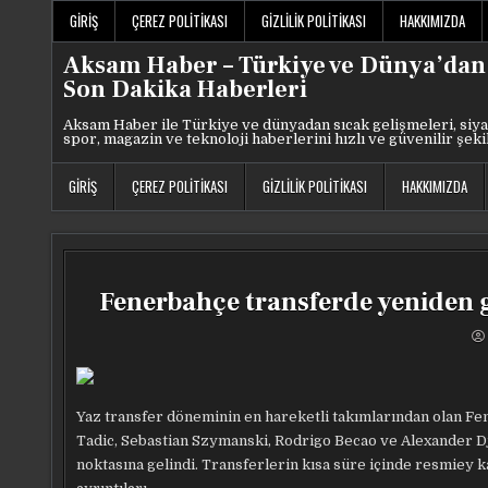
Skip
GIRIŞ
ÇEREZ POLITIKASI
GIZLILIK POLITIKASI
HAKKIMIZDA
to
content
Aksam Haber – Türkiye ve Dünya’dan
Son Dakika Haberleri
Aksam Haber ile Türkiye ve dünyadan sıcak gelişmeleri, siya
spor, magazin ve teknoloji haberlerini hızlı ve güvenilir şeki
GIRIŞ
ÇEREZ POLITIKASI
GIZLILIK POLITIKASI
HAKKIMIZDA
Fenerbahçe transferde yeniden 
Yaz transfer döneminin en hareketli takımlarından olan F
Tadic, Sebastian Szymanski, Rodrigo Becao ve Alexander Dji
noktasına gelindi. Transferlerin kısa süre içinde resmiey 