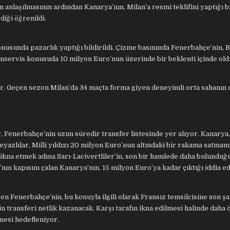
 anlaşılmasının ardından Kanarya’nın, Milan’a resmi teklifini yaptığı b
diği öğrenildi.
konusunda pazarlık yaptığı bildirildi. Çizme basınında Fenerbahçe’nin, 
bonservis konusuda 10 milyon Euro’nun üzerinde bir beklenti içinde ol
yor. Geçen sezon Milan’da 34 maçta forma giyen deneyimli orta sahanı
, Fenerbahçe’nin uzun süredir transfer listesinde yer alıyor. Kanarya
Beyazlılar, Milli yıldızı 20 milyon Euro’nun altındaki bir rakama satma
ikna etmek adına Sarı-Lacivertliler’in, son bir hamlede daha bulunduğu
’nın kapısını çalan Kanarya’nın, 15 milyon Euro’ya kadar çıktığı iddia edi
n Fenerbahçe’nin, bu konuyla ilgili olarak Fransız temsilcisine son şa
 transferi netlik kazanacak. Karşı tarafın ikna edilmesi halinde daha 
lmesi hedefleniyor.