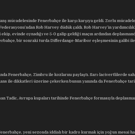
anş mücadelesinde Fenerbahçe ile karşı karşıya geldi. Zorlu mücadel
Federasyonu’ndan Rob Harvey düdük çaldı. Rob Harvey’in yardımcılıkl
i ekip, evinde oynadığı ve 5-0 galip geldiği maçın ardından deplasman
erbahçe, bir sonraki turda Differdange-Maribor eşleşmesinin galibi il
a Fenerbahçe, Zimbru ile kozlarını paylaştı. Sarı-lacivertlilerde sa
mans ile dikkatleri üzerine çekerken bunun yanında da Fenerbahçe tari
usan Tadic, Avrupa kupaları tarihinde Fenerbahçe formasıyla deplasma
nerbahçe, yeni sezonda iddialı bir kadro kurmak için yoğun mesai ha