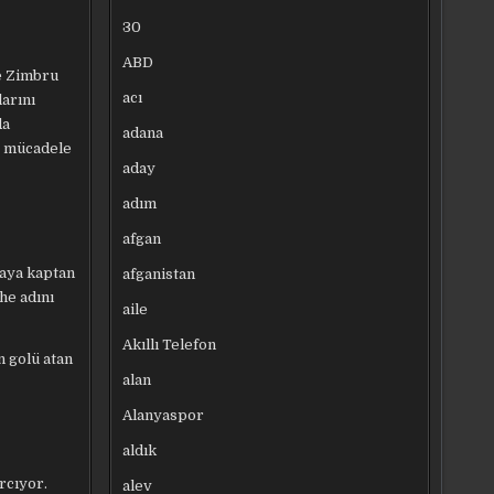
30
ABD
e Zimbru
acı
arını
da
adana
e mücadele
aday
adım
afgan
haya kaptan
afganistan
he adını
aile
Akıllı Telefon
n golü atan
alan
Alanyaspor
aldık
rcıyor.
alev