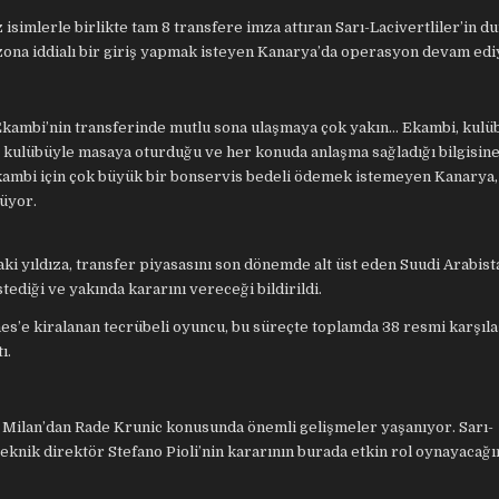
isimlerle birlikte tam 8 transfere imza attıran Sarı-Lacivertliler’in 
zona iddialı bir giriş yapmak isteyen Kanarya’da operasyon devam edi
kambi’nin transferinde mutlu sona ulaşmaya çok yakın… Ekambi, kulü
kulübüyle masaya oturduğu ve her konuda anlaşma sağladığı bilgisine 
kambi için çok büyük bir bonservis bedeli ödemek istemeyen Kanarya,
üyor.
i yıldıza, transfer piyasasını son dönemde alt üst eden Suudi Arabist
tediği ve yakında kararını vereceği bildirildi.
es’e kiralanan tecrübeli oyuncu, bu süreçte toplamda 38 resmi karşı
ı.
Milan’dan Rade Krunic konusunda önemli gelişmeler yaşanıyor. Sarı-
eknik direktör Stefano Pioli’nin kararının burada etkin rol oynayacağın