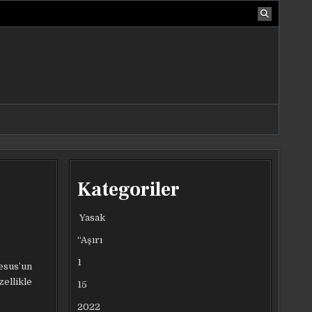
Kategoriler
Yasak
“Aşırı
1
esus’un
zellikle
15
2022