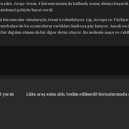
a çıktı. Jorge Jesus, 4 hücumcusunu da kullandı, sonuç almayı başardı. 
Batshuayi golüyle hayat verdi.
ü hücumcular olmalarıyla Jesus’u rahatlatıyor. Lig, Avrupa ve Türkiy
enerbahçe’de bu oyuncuların varlıkları kadroya güç katıyor. Ancak en 
 bir dağılım olması da bir diğer detay oluyor. Bu nedenle maça ve rak
1 yaralı
Lüks araç satın aldı, teslim edilmedi! Soruşturmada