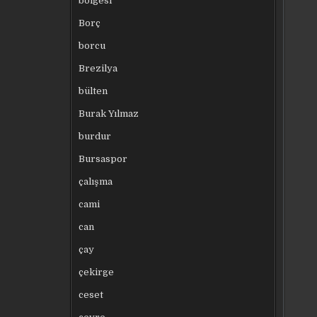
bölgesi
Borç
borcu
Brezilya
bülten
Burak Yılmaz
burdur
Bursaspor
çalışma
cami
can
çay
çekirge
ceset