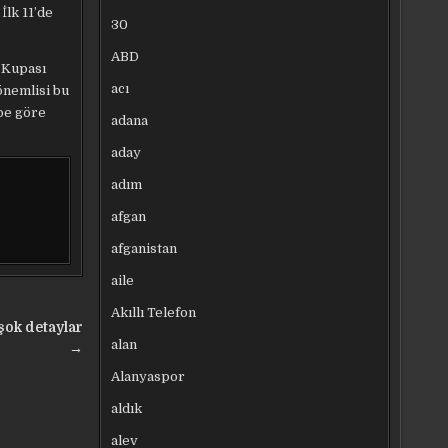
İlk 11’de
30
ABD
e Kupası
acı
önemlisi bu
ibe göre
adana
aday
adım
afgan
afganistan
aile
Akıllı Telefon
 şok detaylar
alan
→
Alanyaspor
aldık
alev