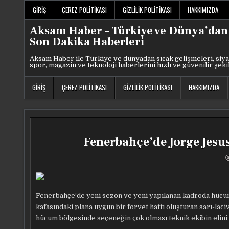
Skip
GIRIŞ
ÇEREZ POLITIKASI
GIZLILIK POLITIKASI
HAKKIMIZDA
to
content
Aksam Haber – Türkiye ve Dünya’dan
Son Dakika Haberleri
Aksam Haber ile Türkiye ve dünyadan sıcak gelişmeleri, siya
spor, magazin ve teknoloji haberlerini hızlı ve güvenilir şeki
GIRIŞ
ÇEREZ POLITIKASI
GIZLILIK POLITIKASI
HAKKIMIZDA
Fenerbahçe’de Jorge Jesus
Fenerbahçe’de yeni sezon ve yeni yapılanan kadroda hücum
kafasındaki plana uygun bir forvet hattı oluşturan sarı-laci
hücum bölgesinde seçeneğin çok olması teknik ekibin elini