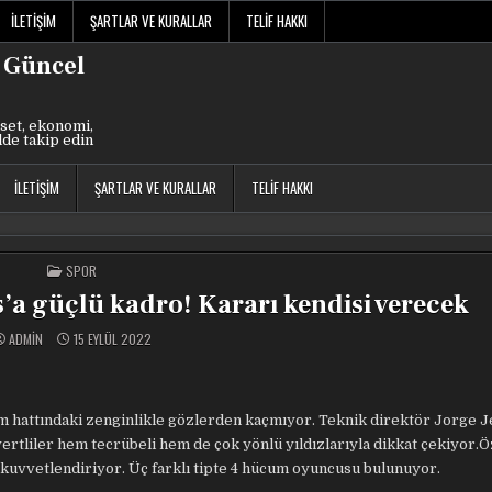
İLETIŞIM
ŞARTLAR VE KURALLAR
TELIF HAKKI
 Güncel
set, ekonomi,
lde takip edin
İLETIŞIM
ŞARTLAR VE KURALLAR
TELIF HAKKI
POSTED
SPOR
IN
’a güçlü kadro! Kararı kendisi verecek
ADMIN
15 EYLÜL 2022
 hattındaki zenginlikle gözlerden kaçmıyor. Teknik direktör Jorge J
vertliler hem tecrübeli hem de çok yönlü yıldızlarıyla dikkat çekiyor.Ö
 kuvvetlendiriyor. Üç farklı tipte 4 hücum oyuncusu bulunuyor.