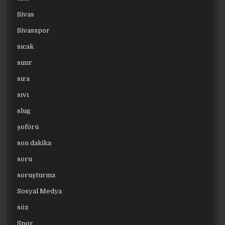
Sivas
Sivasspor
sıcak
sınır
sıra
sıvı
slug
şoförü
son dakika
soru
soruşturma
Sosyal Medya
söz
Spor