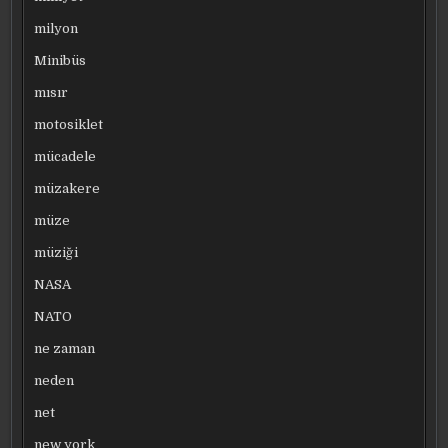
milyon
Minibüs
mısır
motosiklet
mücadele
müzakere
müze
müziği
NASA
NATO
ne zaman
neden
net
new york