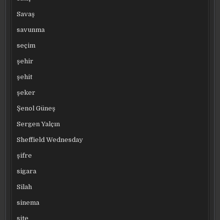
Savaş
savunma
seçim
şehir
şehit
şeker
Şenol Güneş
Sergen Yalçın
Sheffield Wednesday
şifre
sigara
Silah
sinema
site