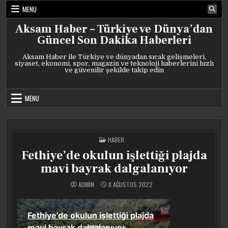
Skip
MENU
to
content
Aksam Haber – Türkiye ve Dünya’dan
Güncel Son Dakika Haberleri
Aksam Haber ile Türkiye ve dünyadan sıcak gelişmeleri,
siyaset, ekonomi, spor, magazin ve teknoloji haberlerini hızlı
ve güvenilir şekilde takip edin
MENU
POSTED
HABER
IN
Fethiye’de okulun işlettiği plajda
mavi bayrak dalgalanıyor
ADMIN
8 AĞUSTOS 2022