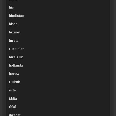
hiç
hindistan
hisse
hizmet
hırsız
Hırsızlar
hırsızlık
hollanda
horoz
Hukuk
iade
iddia
Ihlal
ihracat