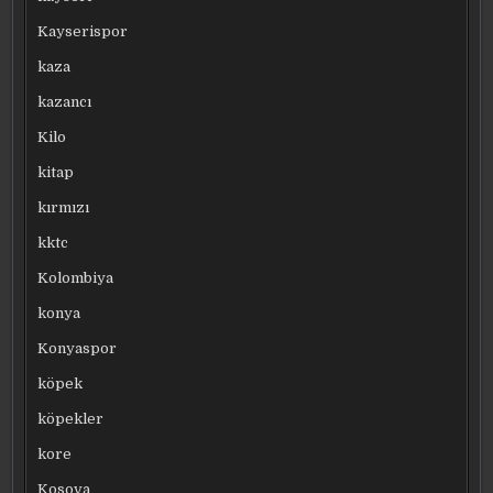
Kayserispor
kaza
kazancı
Kilo
kitap
kırmızı
kktc
Kolombiya
konya
Konyaspor
köpek
köpekler
kore
Kosova