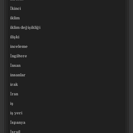
İkinci
iklim
iklim değişikliği
ilişki
inceleme
İngiltere
İnsan
insanlar
irak
İran
iş
iş yeri
İspanya
İsrail