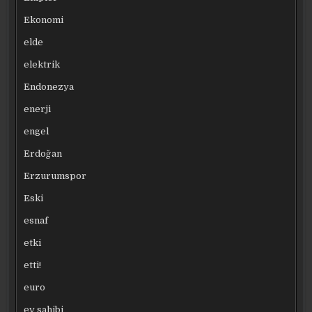
Ekonomi
elde
elektrik
Endonezya
enerji
engel
Erdoğan
Erzurumspor
Eski
esnaf
etki
etti!
euro
ev sahibi