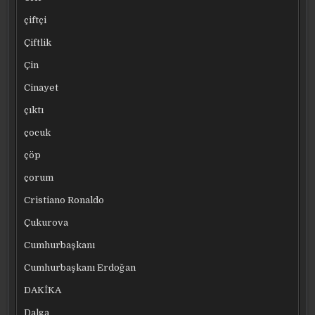
çiftçi
Çiftlik
Çin
Cinayet
çıktı
çocuk
çöp
çorum
Cristiano Ronaldo
Çukurova
Cumhurbaşkanı
Cumhurbaşkanı Erdoğan
DAKİKA
Dalga