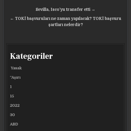
Yazı
Sevilla, Isco’yu transfer etti →
gezinmesi
← TOKİ başvuruları ne zaman yapılacak? TOKİ başvuru
şartları nelerdir?
Kategoriler
Yasak
“Aşırı
1
15
2022
30
ABD