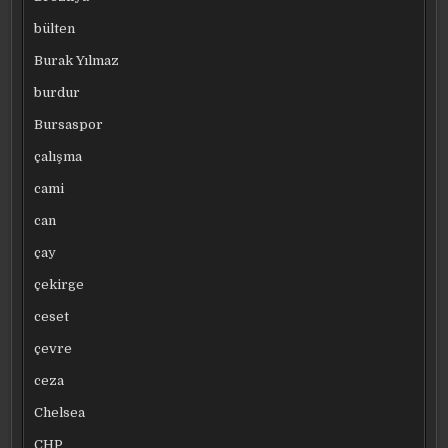
bülten
Burak Yılmaz
burdur
Bursaspor
çalışma
cami
can
çay
çekirge
ceset
çevre
ceza
Chelsea
CHP