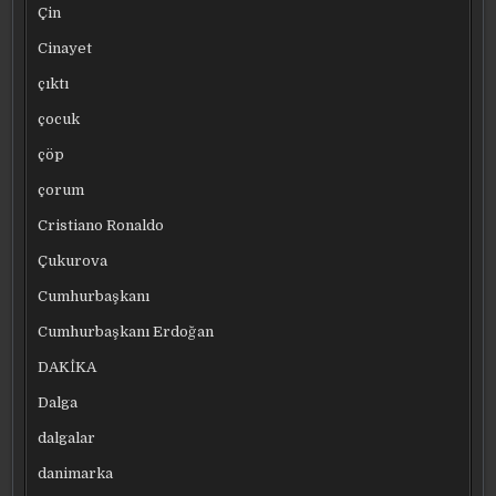
Çin
Cinayet
çıktı
çocuk
çöp
çorum
Cristiano Ronaldo
Çukurova
Cumhurbaşkanı
Cumhurbaşkanı Erdoğan
DAKİKA
Dalga
dalgalar
danimarka