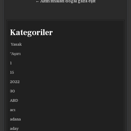
← Altın ithalatı doğal gaza eşit
Kategoriler
Yasak
“Aşırı
1
15
2022
30
ABD
acı
adana
aday