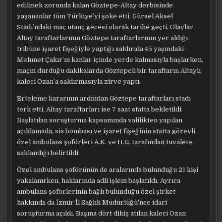
edilmek zorunda kalan Göztepe-Altay derbisinde
yaşananlar tüm Türkiye’yi şoke etti. Gürsel Aksel
Stadı’ndaki maç utanç gecesi olarak tarihe geçti. Olaylar
Altay taraftarlarının Göztepe taraftarlarının yer aldığı
tribüne işaret fişeğiyle yaptığı saldırıda 45 yaşındaki
Mehmet Çakır’ın kanlar içinde yerde kalmasıyla başlarken,
maçın durduğu dakikalarda Göztepeli bir taraftarın Altaylı
kaleci Ozan’a saldırmasıyla zirve yaptı.
Erteleme kararının ardından Göztepe taraftarları stadı
terk etti, Altay taraftarları ise 7 saat statta bekletildi.
Başlatılan soruşturma kapsamında valilikten yapılan
açıklamada, sis bombası ve işaret fişeğinin statta görevli
özel ambulans şoförleri A.K. ve H.G. tarafından tuvalete
saklandığı belirtildi.
Özel ambulans şoförünün de aralarında bulunduğu 21 kişi
yakalanırken, haklarında adli işlem başlatıldı. Ayrıca
ambulans şoförlerinin bağlı bulunduğu özel şirket
hakkında da İzmir İl Sağlık Müdürlüğü’nce idari
soruşturma açıldı. Başına dört dikiş atılan kaleci Ozan