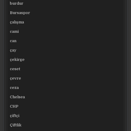
burdur
Bursaspor
çalışma
cami
can
çay
çekirge
ceset
çevre
ceza
Chelsea
CHP
çiftçi
Çiftlik