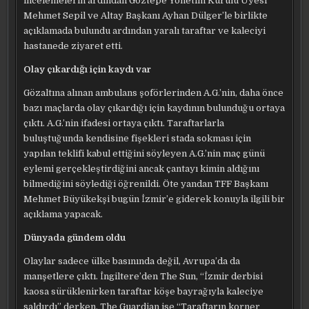
incelemelerin ardından Göztepe Yönetim Kurulu Üyesi
Mehmet Sepil ve Altay Başkanı Ayhan Dülger’le birlikte
açıklamada bulundu ardından yaralı taraftar ve kaleciyi
hastanede ziyaret etti.
Olay çıkardığı için kaydı var
Gözaltına alınan ambulans şoförlerinden A.G.’nin, daha önce
bazı maçlarda olay çıkardığı için kaydının bulunduğu ortaya
çıktı. A.G.’nin ifadesi ortaya çıktı. Taraftarlarla
buluştuğunda kendisine fişekleri stada sokması için
yapılan teklifi kabul ettiğini söyleyen A.G.’nin maç günü
eylemi gerçekleştirdiğini ancak çantayı kimin aldığını
bilmediğini söylediği öğrenildi. Öte yandan TFF Başkanı
Mehmet Büyükekşi bugün İzmir’e giderek konuyla ilgili bir
açıklama yapacak.
Dünyada gündem oldu
Olaylar sadece ülke basınında değil, Avrupa’da da
manşetlere çıktı. İngiltere’den The Sun, “İzmir derbisi
kaosa sürüklenirken taraftar köşe bayrağıyla kaleciye
saldırdı” derken, The Guardian ise “Taraftarın korner