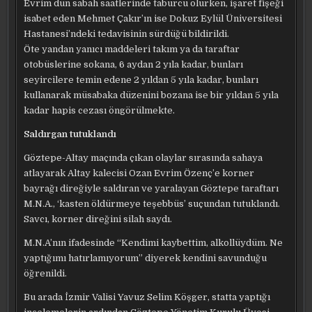
Evrim dün sabah saatlerinde taburcu olurken, işaret fişeği
isabet eden Mehmet Çakır’ın ise Dokuz Eylül Üniversitesi
Hastanesi’ndeki tedavisinin sürdüğü bildirildi.
Öte yandan yanıcı maddeleri takım ya da taraftar
otobüslerine sokana, 6 aydan 2 yıla kadar, bunları
seyircilere temin edene 2 yıldan 5 yıla kadar, bunları
kullanarak müsabaka düzenini bozana ise bir yıldan 5 yıla
kadar hapis cezası öngörülmekte.
Saldırgan tutuklandı
Göztepe-Altay maçında çıkan olaylar sırasında sahaya
atlayarak Altay kalecisi Ozan Evrim Özenç’e korner
bayrağı direğiyle saldıran ve yaralayan Göztepe taraftarı
M.N.A., ‘kasten öldürmeye teşebbüs’ suçundan tutuklandı.
Savcı, korner direğini silah saydı.
M.N.A’nın ifadesinde “Kendimi kaybettim, alkollüydüm. Ne
yaptığımı hatırlamıyorum” diyerek kendini savunduğu
öğrenildi.
Bu arada İzmir Valisi Yavuz Selim Köşger, statta yaptığı