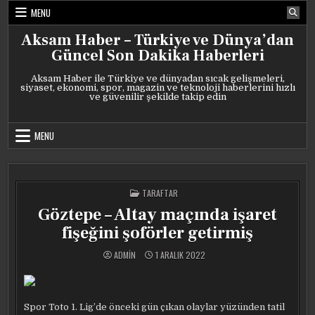
Skip
MENU
to
content
Aksam Haber – Türkiye ve Dünya’dan
Güncel Son Dakika Haberleri
Aksam Haber ile Türkiye ve dünyadan sıcak gelişmeleri,
siyaset, ekonomi, spor, magazin ve teknoloji haberlerini hızlı
ve güvenilir şekilde takip edin
MENU
POSTED
TARAFTAR
IN
Göztepe – Altay maçında işaret
fişeğini şoförler getirmiş
ADMIN
1 ARALIK 2022
Spor Toto 1. Lig’de önceki gün çıkan olaylar yüzünden tatil