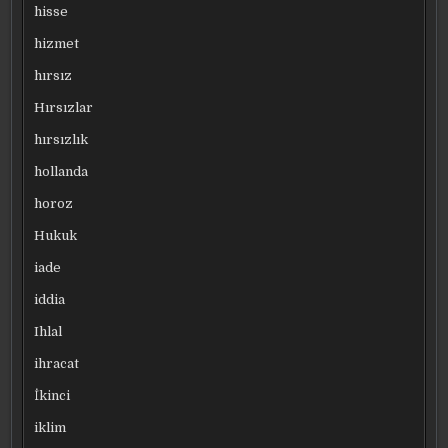
hisse
hizmet
hırsız
Hırsızlar
hırsızlık
hollanda
horoz
Hukuk
iade
iddia
Ihlal
ihracat
İkinci
iklim