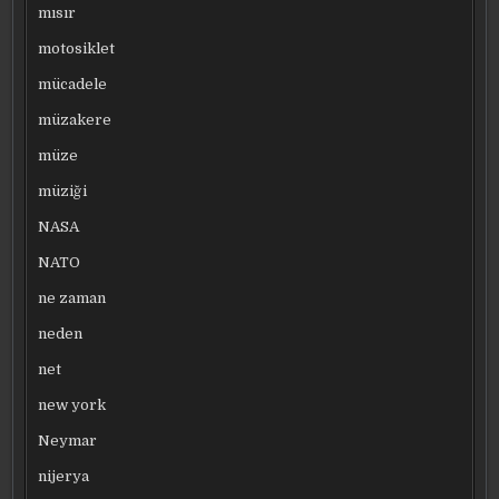
mısır
motosiklet
mücadele
müzakere
müze
müziği
NASA
NATO
ne zaman
neden
net
new york
Neymar
nijerya