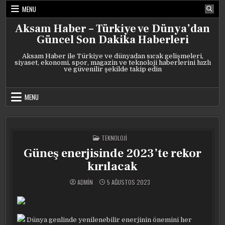
Skip
MENU
to
content
Aksam Haber – Türkiye ve Dünya’dan
Güncel Son Dakika Haberleri
Aksam Haber ile Türkiye ve dünyadan sıcak gelişmeleri,
siyaset, ekonomi, spor, magazin ve teknoloji haberlerini hızlı
ve güvenilir şekilde takip edin
MENU
POSTED
TEKNOLOJI
IN
Güneş enerjisinde 2023’te rekor
kırılacak
ADMIN
5 AĞUSTOS 2023
Dünya genlinde yenilenebilir enerjinin önemini her