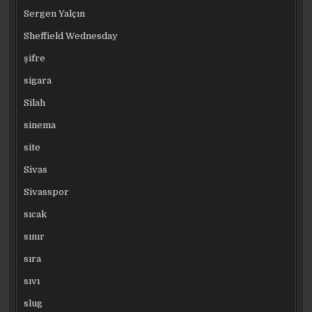
Sergen Yalçın
Sheffield Wednesday
şifre
sigara
Silah
sinema
site
Sivas
Sivasspor
sıcak
sınır
sıra
sıvı
slug