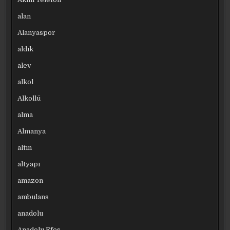
alan
Alanyaspor
aldık
alev
alkol
Alkollü
alma
Almanya
altın
altyapı
amazon
ambulans
anadolu
Anadolu Efes