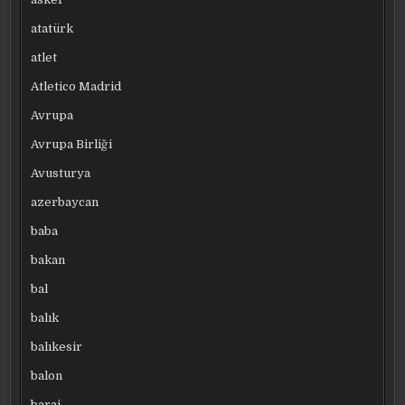
atatürk
atlet
Atletico Madrid
Avrupa
Avrupa Birliği
Avusturya
azerbaycan
baba
bakan
bal
balık
balıkesir
balon
baraj