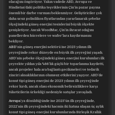
olacağını öngörüyor. Yakın vadede ABD, Avrupa ve
Hindistan’daki politika teşviklerinin Çin’in pazar payına
önemli bir darbe vurması beklenmiyor. Geliştiriciler çok
daha ucuz polisilikon fiyatlarından yararlanarak şebeke
ölçeğindeki güneş enerjisi tesislerini büyük ölçekte
genişletiyor. Ancak WoodMac, Çin’in ihracat odağını
panellerden hücrelere ve wafer’lara kaydırmasını
bekliyor.
ABD
’nin güneş enerjisi sektörü ise 2023 yılının ilk
çeyreğinde rekor düzeyde en büyük ilk çeyreğini yaşadı.
ABD’nin şebeke ölçeğindeki güneş enerjisi kurulumları ilk
çeyrekte yıldan yıla %66’lık güçlü bir toparlanma kaydetti,
ancak projeler hala ara bağlantı gecikmeleri ve tedarik
zinciri aksaklıklarının olumsuz etkilerini yaşıyor. ABD’de
konut tipi güneş enerjisi de 2023 yılının ilk çeyreğinde
rekor kırdı, ancak olası ekonomik belirsizliklere karşı
tüketicilerin ürkekliği nedeniyle satışlar yavaşladı.
Avrupa
’ya dönüldüğünde ise 2023’ün ilk çeyreğinde,
2022’nin ilk çeyreğindeki hacmin iki katına ulaşan üç aylık
konut tipi güneş enerjisi kurulumlarında Birleşik Krallık