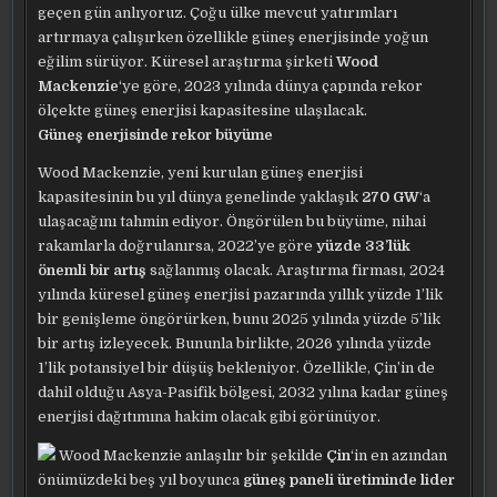
geçen gün anlıyoruz. Çoğu ülke mevcut yatırımları
artırmaya çalışırken özellikle güneş enerjisinde yoğun
eğilim sürüyor. Küresel araştırma şirketi
Wood
Mackenzie
‘ye göre, 2023 yılında dünya çapında rekor
ölçekte güneş enerjisi kapasitesine ulaşılacak.
Güneş enerjisinde rekor büyüme
Wood Mackenzie, yeni kurulan güneş enerjisi
kapasitesinin bu yıl dünya genelinde yaklaşık
270 GW
‘a
ulaşacağını tahmin ediyor. Öngörülen bu büyüme, nihai
rakamlarla doğrulanırsa, 2022’ye göre
yüzde 33’lük
önemli bir artış
sağlanmış olacak. Araştırma firması, 2024
yılında küresel güneş enerjisi pazarında yıllık yüzde 1’lik
bir genişleme öngörürken, bunu 2025 yılında yüzde 5’lik
bir artış izleyecek. Bununla birlikte, 2026 yılında yüzde
1’lik potansiyel bir düşüş bekleniyor. Özellikle, Çin’in de
dahil olduğu Asya-Pasifik bölgesi, 2032 yılına kadar güneş
enerjisi dağıtımına hakim olacak gibi görünüyor.
Wood Mackenzie anlaşılır bir şekilde
Çin
‘in en azından
önümüzdeki beş yıl boyunca
güneş paneli üretiminde lider