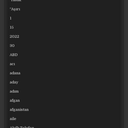
“Aşırı
1
15
2022
30
ABD
acı
adana
aday
adım
afgan
afganistan
aile
Akıllı Telefon