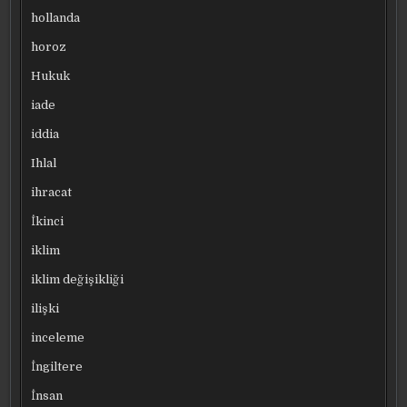
hollanda
horoz
Hukuk
iade
iddia
Ihlal
ihracat
İkinci
iklim
iklim değişikliği
ilişki
inceleme
İngiltere
İnsan