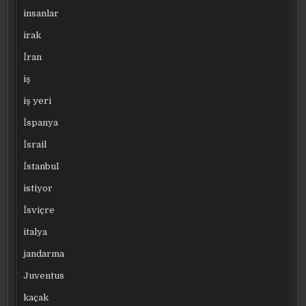
insanlar
irak
İran
iş
iş yeri
İspanya
İsrail
İstanbul
istiyor
İsviçre
italya
jandarma
Juventus
kaçak