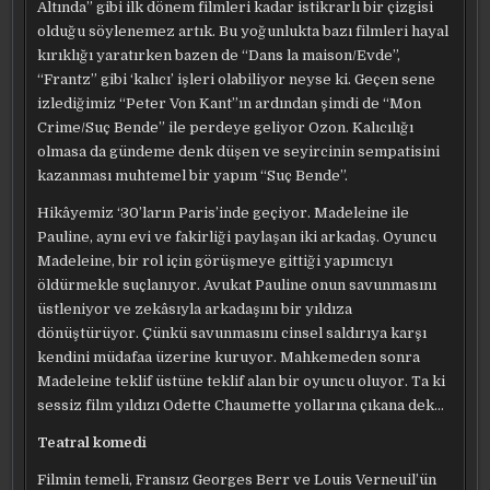
Altında” gibi ilk dönem filmleri kadar istikrarlı bir çizgisi
olduğu söylenemez artık. Bu yoğunlukta bazı filmleri hayal
kırıklığı yaratırken bazen de “Dans la maison/Evde”,
“Frantz” gibi ‘kalıcı’ işleri olabiliyor neyse ki. Geçen sene
izlediğimiz “Peter Von Kant”ın ardından şimdi de “Mon
Crime/Suç Bende” ile perdeye geliyor Ozon. Kalıcılığı
olmasa da gündeme denk düşen ve seyircinin sempatisini
kazanması muhtemel bir yapım “Suç Bende”.
Hikâyemiz ‘30’ların Paris’inde geçiyor. Madeleine ile
Pauline, aynı evi ve fakirliği paylaşan iki arkadaş. Oyuncu
Madeleine, bir rol için görüşmeye gittiği yapımcıyı
öldürmekle suçlanıyor. Avukat Pauline onun savunmasını
üstleniyor ve zekâsıyla arkadaşını bir yıldıza
dönüştürüyor. Çünkü savunmasını cinsel saldırıya karşı
kendini müdafaa üzerine kuruyor. Mahkemeden sonra
Madeleine teklif üstüne teklif alan bir oyuncu oluyor. Ta ki
sessiz film yıldızı Odette Chaumette yollarına çıkana dek…
Teatral komedi
Filmin temeli, Fransız Georges Berr ve Louis Verneuil’ün