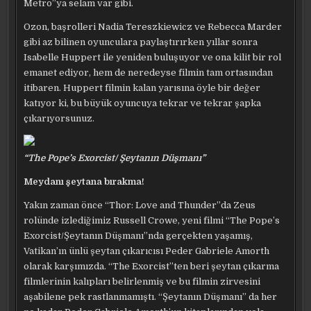
Metro”ya selam var gibi.
Ozon, başrolleri Nadia Tereszkiewicz ve Rebecca Marder
gibi az bilinen oyunculara paylaştırırken yıllar sonra
Isabelle Huppert ile yeniden buluşuyor ve ona kilit bir rol
emanet ediyor, hem de neredeyse filmin tam ortasından
itibaren. Huppert filmin kalan yarısına öyle bir değer
katıyor ki, bu büyük oyuncuya tekrar ve tekrar şapka
çıkarıyorsunuz.
“The Pope’s Exorcist/ Şeytanın Düşmanı”
Meydanı şeytana bırakma!
Yakın zaman önce “Thor: Love and Thunder”da Zeus
rolünde izlediğimiz Russell Crowe, yeni filmi “The Pope’s
Exorcist/Şeytanın Düşmanı”nda gerçekten yaşamış,
Vatikan’ın ünlü şeytan çıkarıcısı Peder Gabriele Amorth
olarak karşımızda. “The Exorcist”ten beri şeytan çıkarma
filmlerinin kalıpları belirlenmiş ve bu filmin zirvesini
aşabilene pek rastlanmamıştı. “Şeytanın Düşmanı” da her