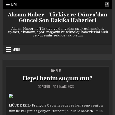
Skip
MENU
to
content
Aksam Haber – Türkiye ve Dünya’dan
Güncel Son Dakika Haberleri
Aksam Haber ile Türkiye ve dünyadan sıcak gelişmeleri,
siyaset, ekonomi, spor, magazin ve teknoloji haberlerini hızlı
ve güvenilir şekilde takip edin
MENU
POSTED
FILM
IN
Hepsi benim suçum mu?
ADMIN
6 MAYIS 2023
MÜJDE IŞIL-
François Ozon neredeyse her sene yeni bir
film ile karşımıza geliyor. “Sitcom”, “Sous le sable/Kumun