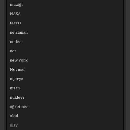
müziği
NASA
NATO
ne zaman
neden
net
new york
Neymar
nijerya
nisan
nükleer
öğretmen
okul
olay