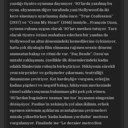
yazdığı tiyatro oyununa dayanıyor. ‘30’larda yazılmış bu
oyun, okyanusun diğer tarafında yani Hollywood’da iki
kere sinemaya uyarlanmış daha önce: “True Confession”
(1937) ve “Cross My Heart” (1946) ismiyle… François Ozon,
oyunun ruhuna uygun olarak ‘30’ları mesken tutuyor. Tarz
olarak tiyatro özünü muhafaza ederken bir yandan da
Hollywood’un altın dönemindeki komedilerine öykünüyor,
hatta çok diyaloglu film olmasına rağmen sessiz dönemi
anımsatan bakışı ve ritmi de var. “Suç Bende”, Ozon’un
mizahi yaklaşımını, özellikle ilk dönemlerindeki kadın
odaklı filmlerinin ruhuyla birleştiriyor. Hikâyenin sürekli
yeni sürprizler ve gelişmeler çıkarması, teatralliği
dinamizme çeviriyor. Kız kardeşliğe vurgusu, erkeğin
kadına şüpheci ve negatif bakışı, hikâyenin merkezinde
cinsel saldırı suçunun bulunması gibi pek çok etmen,
‘30’lardan bugünlere uzanan ‘me too’ isyanının simgesine
dönüşüyor. Pauline’in zekâsıyla yol alan ikilinin, erkek
egemen sistemin açıklarını avantajlarına çevirmeleri
mizahı yükseltirken ‘kadın kadının yurdudur’ mottosu
vurgulanıyor. Finalinde ise “Le dernier metro/Son