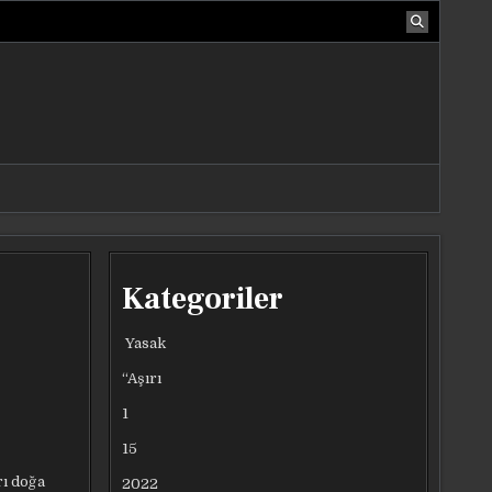
Kategoriler
Yasak
“Aşırı
1
15
rı doğa
2022