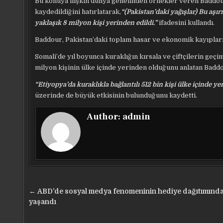
Bu konuya ilişkin dünya genelinden örnekler veren Baddou
kaydedildiğini hatırlatarak,
“(Pakistan’daki yağışlar) Bu aşır
yaklaşık 8 milyon kişi yerinden edildi.”
ifadesini kullandı.
Baddour, Pakistan’daki toplam hasar ve ekonomik kayıpların
Somali’de yıl boyunca kuraklığın kırsala ve çiftçilerin geçim 
milyon kişinin ülke içinde yerinden olduğunu anlatan Baddou
“Etiyopya’da kuraklıkla bağlantılı 512 bin kişi ülke içinde y
üzerinde de büyük etkisinin bulunduğunu kaydetti.
Author:
admin
Yazı
← ABD’de sosyal medya fenomeninin hediye dağıtımınd
gezinmesi
yaşandı