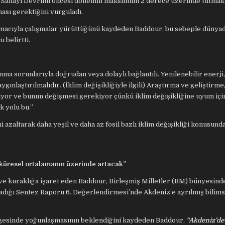
ını Sanayi Devrimi öncesi dönemin maksimum 2 derece üzerinde tutmak
ması gerektiğini vurguladı.
amacıyla çalışmalar yürüttüğünü kaydeden Baddour, bu sebeple dünya
 belirtti.
ınma sorunlarıyla doğrudan veya dolaylı bağlantılı. Yenilenebilir enerji
gınlaştırılmalıdır. (İklim değişikliğiyle ilgili) Araştırma ve geliştirme,
liyor ve bunun değişmesi gerekiyor çünkü iklim değişikliğine uyum içi
k yolu bu.”
 azaltarak daha yeşil ve daha az fosil bazlı iklim değişikliği konusun
ı, küresel ortalamanın üzerinde artacak”
r ve kuraklığa işaret eden Baddour, Birleşmiş Milletler (BM) bünyesind
ladığı Sentez Raporu 6. Değerlendirmesi’nde Akdeniz’e ayrılmış bilims
bölgesinde yoğunlaşmasının beklendiğini kaydeden Baddour,
“Akdeniz’de