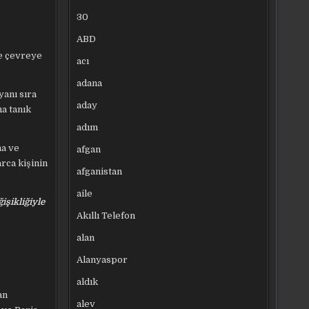
30
ABD
ve çevreye
acı
adana
yanı sıra
aday
na tanık
adım
na ve
afgan
rca kişinin
afganistan
aile
işikliğiyle
Akıllı Telefon
alan
Alanyaspor
aldık
an
alev