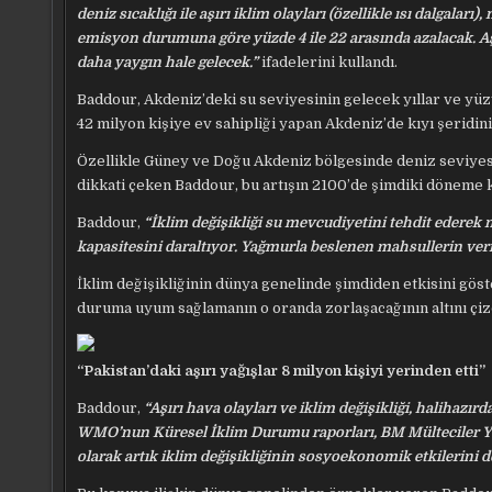
deniz sıcaklığı ile aşırı iklim olayları (özellikle ısı dalga
emisyon durumuna göre yüzde 4 ile 22 arasında azalacak. Aş
daha yaygın hale gelecek.”
ifadelerini kullandı.
Baddour, Akdeniz’deki su seviyesinin gelecek yıllar ve yüz
42 milyon kişiye ev sahipliği yapan Akdeniz’de kıyı şeridinin
Özellikle Güney ve Doğu Akdeniz bölgesinde deniz seviyes
dikkati çeken Baddour, bu artışın 2100’de şimdiki döneme kı
Baddour,
“İklim değişikliği su mevcudiyetini tehdit ederek n
kapasitesini daraltıyor. Yağmurla beslenen mahsullerin veri
İklim değişikliğinin dünya genelinde şimdiden etkisini gös
duruma uyum sağlamanın o oranda zorlaşacağının altını çiz
“Pakistan’daki aşırı yağışlar 8 milyon kişiyi yerinden etti”
Baddour,
“Aşırı hava olayları ve iklim değişikliği, halihazı
WMO’nun Küresel İklim Durumu raporları, BM Mülteciler Yüks
olarak artık iklim değişikliğinin sosyoekonomik etkilerini d