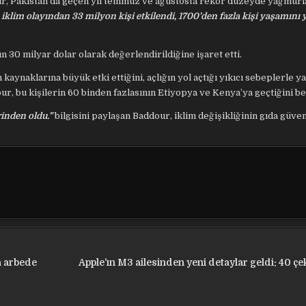
r, Pakistan’da geçen yıl temmuz ve ağustosta rekor düzeyde yağmurl
ı iklim olayından 33 milyon kişi etkilendi, 1700’den fazla kişi yaşamını y
 30 milyar dolar olarak değerlendirildiğine işaret etti.
kaynaklarına büyük etki ettiğini, açlığın yol açtığı yıkıcı sebeplerle ya
r, bu kişilerin 60 binden fazlasının Etiyopya ve Kenya’ya geçtiğini bel
erinden oldu.”
bilgisini paylaşan Baddour, iklim değişikliğinin gıda güven
a arbede
Apple’ın M3 ailesinden yeni detaylar geldi: 40 ç