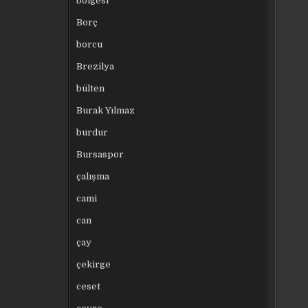
bölgesi
Borç
borcu
Brezilya
bülten
Burak Yılmaz
burdur
Bursaspor
çalışma
cami
can
çay
çekirge
ceset