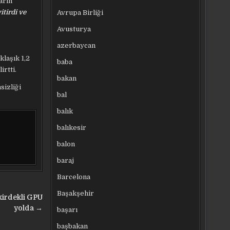
arın
itirdi ve
Avrupa Birliği
Avusturya
azerbaycan
klaşık 1,2
baba
irtti.
bakan
sizliği
bal
balık
balıkesir
balon
baraj
Barcelona
Başakşehir
ekirdekli GPU
yolda →
başarı
başbakan