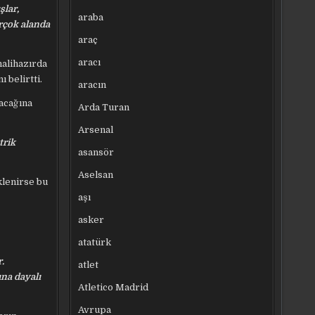
şlar,
araba
irçok alanda
araç
aracı
halihazırda
 belirtti.
aracın
acağına
Arda Turan
Arsenal
trik
asansör
Aselsan
klenirse bu
aşı
asker
atatürk
.
atlet
na dayalı
Atletico Madrid
Avrupa