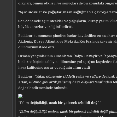
olayları, bunun etkileri ve sonuçları ile bu konudaki öngörül
“Aşırı sıcaklar ve yağışlar, insan sağlığına ve çevreye zara
Son dönemde aşırı sıcaklar ve yağışların, kuzey yarım kür
büyük zararlar verdiğini belirtti.
Baddour, temmuzun şimdiye kadar kaydedilen en sıcak ay ol
Akdeniz, Kuzey Atlantik ve Meksika Körfezi’ndeki geniş alan
olunduğunu ifade etti.
Orman yangınlarının Yunanistan, İtalya, Cezayir ve İspanya
binlerce kişinin tahliye edilmesine yol açtığını kaydeden 
hava kalitesine zarar verdiğinin altını çizdi.
Baddour,
“Yakın dönemde şiddetli yağış ve sellere de tanık o
artan, El Nino gibi artık gelişmiş hava olayları tarafından t
değerlendirmesinde bulundu.
“İklim değişikliği, uzak bir gelecek tehdidi değil”
“İklim değişikliği, sadece uzak bir gelecek tehdidi değil, 