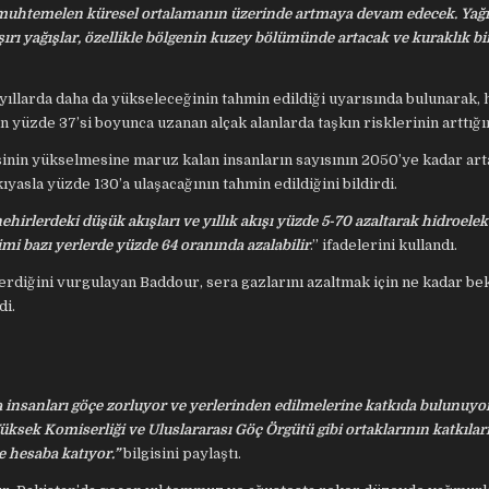
ları), muhtemelen küresel ortalamanın üzerinde artmaya devam edecek. Yağı
ırı yağışlar, özellikle bölgenin kuzey bölümünde artacak ve kuraklık b
yıllarda daha da yükseleceğinin tahmin edildiği uyarısında bulunarak, 
 yüzde 37’si boyunca uzanan alçak alanlarda taşkın risklerinin arttığını
inin yükselmesine maruz kalan insanların sayısının 2050’ye kadar art
yasla yüzde 130’a ulaşacağının tahmin edildiğini bildirdi.
ehirlerdeki düşük akışları ve yıllık akışı yüzde 5-70 azaltarak hidroelek
mi bazı yerlerde yüzde 64 oranında azalabilir
.” ifadelerini kullandı.
terdiğini vurgulayan Baddour, sera gazlarını azaltmak için ne kadar be
di.
rda insanları göçe zorluyor ve yerlerinden edilmelerine katkıda bulunuyor
ek Komiserliği ve Uluslararası Göç Örgütü gibi ortaklarının katkıları
e hesaba katıyor.”
bilgisini paylaştı.