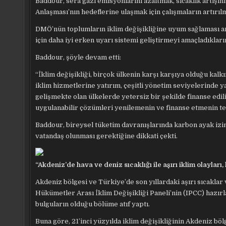
Baddour, sera gazı emisyonlarını azaltmak, sıcaklık artış
Anlaşması’nın hedeflerine ulaşmak için çalışmaların artırıl
DMÖ’nün toplumların iklim değişikliğine uyum sağlaması 
için daha iyi erken uyarı sistemi geliştirmeyi amaçladıklarını
Baddour, şöyle devam etti:
“İklim değişikliği, birçok ülkenin karşı karşıya olduğu kalk
iklim hizmetlerine yatırım, çeşitli yönetim seviyelerinde yay
gelişmekte olan ülkelerde yetersiz bir şekilde finanse edi
uygulanabilir çözümleri yenilemenin ve finanse etmenin te
Baddour, bireysel tüketim davranışlarında karbon ayak izini
vatandaş olunması gerektiğine dikkati çekti.
“Akdeniz’de hava ve deniz sıcaklığı ile aşırı iklim olaylar
Akdeniz bölgesi ve Türkiye’de son yıllardaki aşırı sıcakla
Hükümetler Arası İklim Değişikliği Paneli’nin (IPCC) hazır
bulguların olduğu bölüme atıf yaptı.
Buna göre, 21’inci yüzyılda iklim değişikliğinin Akdeniz 