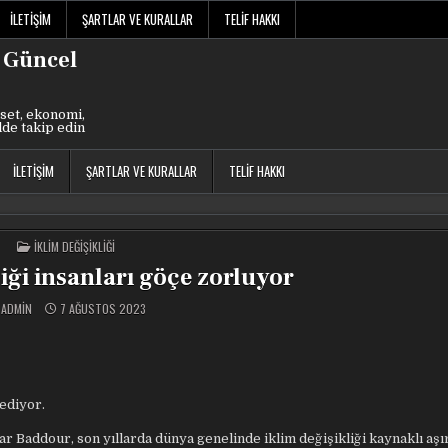
İLETIŞIM
ŞARTLAR VE KURALLAR
TELIF HAKKI
 Güncel
set, ekonomi,
lde takip edin
İLETIŞIM
ŞARTLAR VE KURALLAR
TELIF HAKKI
POSTED
IKLIM DEĞIŞIKLIĞI
IN
iği insanları göçe zorluyor
ADMIN
7 AĞUSTOS 2023
ediyor.
Baddour, son yıllarda dünya genelinde iklim değişikliği kaynaklı aşı