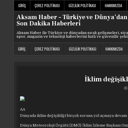
Skip
GIRIŞ
ÇEREZ POLITIKASI
GIZLILIK POLITIKASI
HAKKIMIZDA
to
content
Aksam Haber – Türkiye ve Dünya’dan
Son Dakika Haberleri
Aksam Haber ile Türkiye ve dünyadan sıcak gelişmeleri, siya
spor, magazin ve teknoloji haberlerini hızlı ve güvenilir şeki
GIRIŞ
ÇEREZ POLITIKASI
GIZLILIK POLITIKASI
HAKKIMIZDA
İklim değişikl
AA
Dünyada iklim değişikliği birçok soruna yol açmaya devam 
Dünya Meteoroloji Örgütü (DMÖ) İklim İzleme Başkanı Omar 