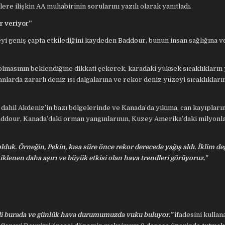
ere ilişkin AA muhabirinin sorularını yazılı olarak yanıtladı.
r veriyor”
eyi geniş çapta etkilediğini kaydeden Baddour, bunun insan sağlığına 
masının beklendiğine dikkati çekerek, karadaki yüksek sıcaklıkların 
larda zararlı deniz ısı dalgalarına ve rekor deniz yüzeyi sıcaklıkları
 dahil Akdeniz’in bazı bölgelerinde ve Kanada’da yıkıma, can kayıpları
Baddour, Kanada’daki orman yangınlarının, Kuzey Amerika’daki milyonla
lduk. Örneğin, Pekin, kısa süre önce rekor derecede yağış aldı. İklim değ
etiklenen daha aşırı ve büyük etkisi olan hava trendleri görüyoruz.”
şimdi burada ve günlük hava durumumuzda vuku buluyor.”
ifadesini kullan