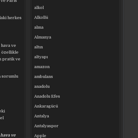
 ve Paris
alkol
Alkollü
daki herkes
alma
Almanya
, hava ve
altın
 özellikle
altyapı
n pratik ve
amazon
da sorumlu
ambulans
anadolu
Anadolu Efes
Ankaragücü
eki
Antalya
el
Antalyaspor
 hava ve
Apple