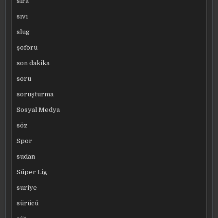
sıra
sıvı
slug
şoförü
son dakika
soru
soruşturma
Sosyal Medya
söz
Spor
sudan
Süper Lig
suriye
sürücü