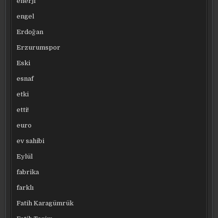
enerji
engel
Erdoğan
Erzurumspor
Eski
esnaf
etki
etti!
euro
ev sahibi
Eylül
fabrika
farklı
Fatih Karagümrük