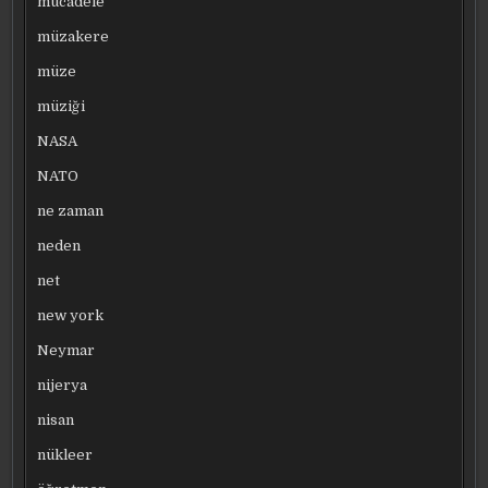
mücadele
müzakere
müze
müziği
NASA
NATO
ne zaman
neden
net
new york
Neymar
nijerya
nisan
nükleer