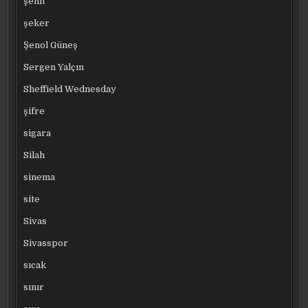
şehit
şeker
Şenol Güneş
Sergen Yalçın
Sheffield Wednesday
şifre
sigara
Silah
sinema
site
Sivas
Sivasspor
sıcak
sınır