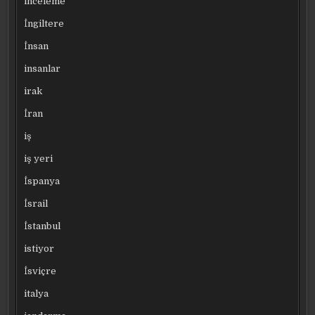
inceleme
İngiltere
İnsan
insanlar
irak
İran
iş
iş yeri
İspanya
İsrail
İstanbul
istiyor
İsviçre
italya