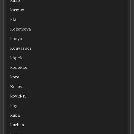
kitap
kırmızı
kktc
Kolombiya
konya
Konyaspor
köpek
köpekler
kore
Kosova
kovid-19
köy
kupa
kurban