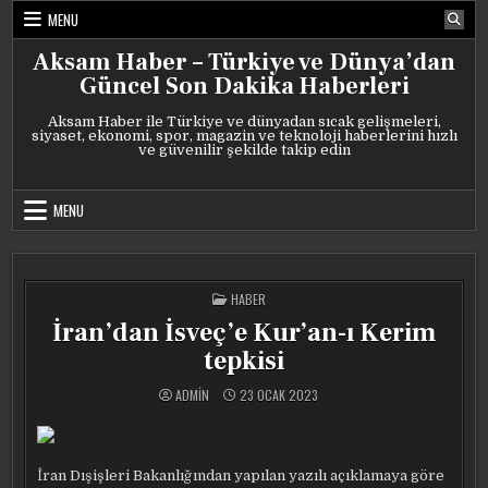
Skip
MENU
to
content
Aksam Haber – Türkiye ve Dünya’dan
Güncel Son Dakika Haberleri
Aksam Haber ile Türkiye ve dünyadan sıcak gelişmeleri,
siyaset, ekonomi, spor, magazin ve teknoloji haberlerini hızlı
ve güvenilir şekilde takip edin
MENU
POSTED
HABER
IN
İran’dan İsveç’e Kur’an-ı Kerim
tepkisi
ADMIN
23 OCAK 2023
İran Dışişleri Bakanlığından yapılan yazılı açıklamaya göre