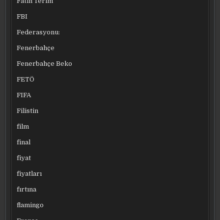
Fatih Terim
FBI
Federasyonu:
Fenerbahçe
Fenerbahçe Beko
FETÖ
FIFA
Filistin
film
final
fiyat
fiyatları
fırtına
flamingo