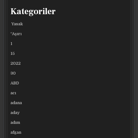
Kategoriler
Yasak
“Aşırı
1
15
2022
30
ABD
acı
adana
aday
adım
afgan