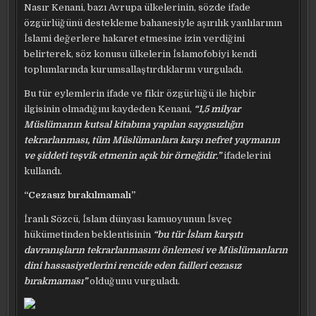
Nasır Kenani, bazı Avrupa ülkelerinin, sözde ifade
özgürlüğünü destekleme bahanesiyle aşırılık yanlılarının
İslami değerlere hakaret etmesine izin verdiğini
belirterek, söz konusu ülkelerin İslamofobiyi kendi
toplumlarında kurumsallaştırdıklarını vurguladı.
Bu tür eylemlerin ifade ve fikir özgürlüğü ile hiçbir
ilgisinin olmadığını kaydeden Kenani,
“1,5 milyar
Müslümanın kutsal kitabına yapılan saygısızlığın
tekrarlanması, tüm Müslümanlara karşı nefret yaymanın
ve şiddeti teşvik etmenin açık bir örneğidir.”
ifadelerini
kullandı.
“Cezasız bırakılmamalı”
İranlı Sözcü, İslam dünyası kamuoyunun İsveç
hükümetinden beklentisinin
“bu tür İslam karşıtı
davranışların tekrarlanmasını önlemesi ve Müslümanların
dini hassasiyetlerini rencide eden failleri cezasız
bırakmaması”
olduğunu vurguladı.