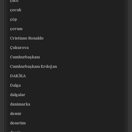
çıktı
çocuk
çöp
çorum
Cristiano Ronaldo
Çukurova
Cumhurbaşkanı
Cumhurbaşkanı Erdoğan
DAKİKA
Dalga
dalgalar
danimarka
demir
denetim