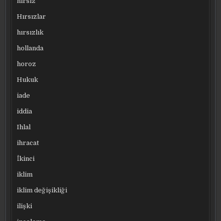
hırsız
Hırsızlar
hırsızlık
hollanda
horoz
Hukuk
iade
iddia
Ihlal
ihracat
İkinci
iklim
iklim değişikliği
ilişki