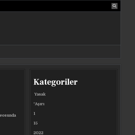
Kategoriler
Yasak
“Aşırı
1
ideosunda
15
2022