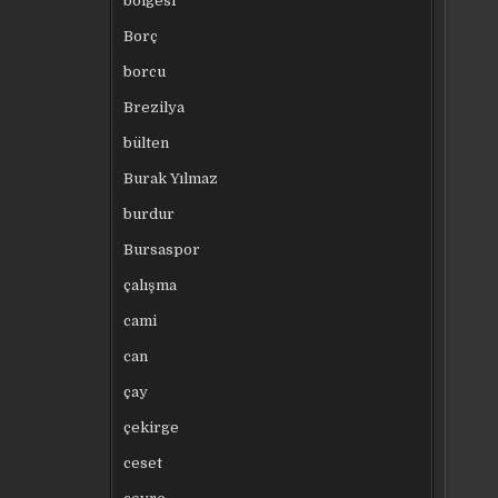
bölgesi
Borç
borcu
Brezilya
bülten
Burak Yılmaz
burdur
Bursaspor
çalışma
cami
can
çay
çekirge
ceset