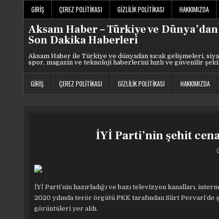
Skip
GIRIŞ
ÇEREZ POLITIKASI
GIZLILIK POLITIKASI
HAKKIMIZDA
to
content
Aksam Haber – Türkiye ve Dünya’dan
Son Dakika Haberleri
Aksam Haber ile Türkiye ve dünyadan sıcak gelişmeleri, siya
spor, magazin ve teknoloji haberlerini hızlı ve güvenilir şeki
GIRIŞ
ÇEREZ POLITIKASI
GIZLILIK POLITIKASI
HAKKIMIZDA
İYİ Parti’nin şehit cen
İYİ Parti’nin hazırladığı ve bazı televizyon kanalları, int
2020 yılında terör örgütü PKK tarafından Siirt Pervari’d
görüntüleri yer aldı.