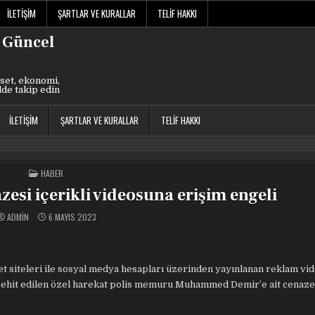
İLETIŞIM
ŞARTLAR VE KURALLAR
TELIF HAKKI
 Güncel
set, ekonomi,
lde takip edin
İLETIŞIM
ŞARTLAR VE KURALLAR
TELIF HAKKI
POSTED
HABER
IN
azesi içerikli videosuna erişim engeli
ADMIN
6 MAYIS 2023
ernet siteleri ile sosyal medya hesapları üzerinden yayınlanan reklam v
e şehit edilen özel harekat polis memuru Muhammed Demir’e ait cenaze