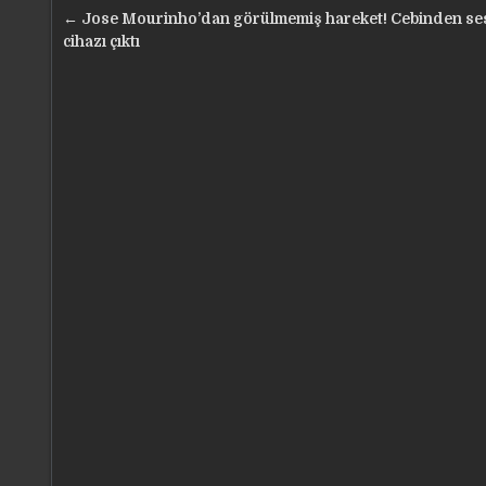
Yazı
← Jose Mourinho’dan görülmemiş hareket! Cebinden ses
gezinmesi
cihazı çıktı