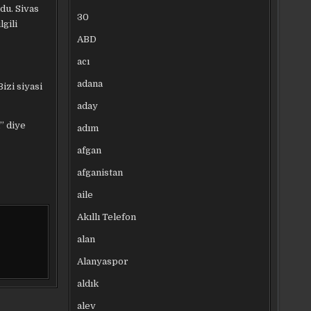
du. Sivas
30
gili
ABD
acı
adana
izi siyasi
aday
” diye
adım
afgan
afganistan
aile
Akıllı Telefon
alan
Alanyaspor
aldık
alev