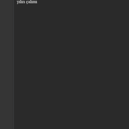
gezinmesi
yılın çalımı