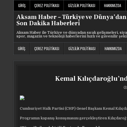
Skip
GIRIŞ
ÇEREZ POLITIKASI
GIZLILIK POLITIKASI
HAKKIMIZDA
to
content
Aksam Haber – Türkiye ve Dünya’dan
Son Dakika Haberleri
Aksam Haber ile Türkiye ve dünyadan sıcak gelişmeleri, siya
spor, magazin ve teknoloji haberlerini hızlı ve güvenilir şeki
GIRIŞ
ÇEREZ POLITIKASI
GIZLILIK POLITIKASI
HAKKIMIZDA
Kemal Kılıçdaroğlu’ndan
Cumhuriyet Halk Partisi (CHP) Genel Başkanı Kemal Kılıçdar
Programın kapanış konuşmasını gerçekleştiren Kılıçdaroğlu,