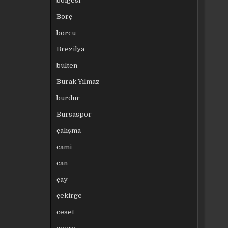
bölgesi
Borç
borcu
Brezilya
bülten
Burak Yılmaz
burdur
Bursaspor
çalışma
cami
can
çay
çekirge
ceset