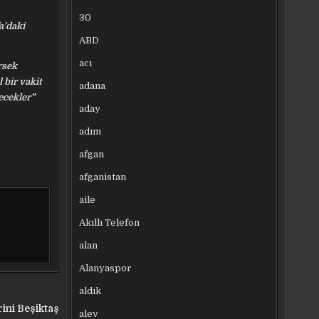
30
a’daki
ABD
acı
rsek
 bir vakit
adana
decekler”
aday
adım
afgan
afganistan
aile
Akıllı Telefon
alan
Alanyaspor
aldık
rini Beşiktaş
alev