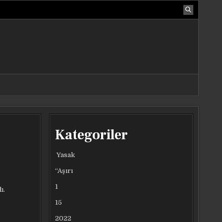
Kategoriler
Yasak
“Aşırı
1
ı.
15
2022