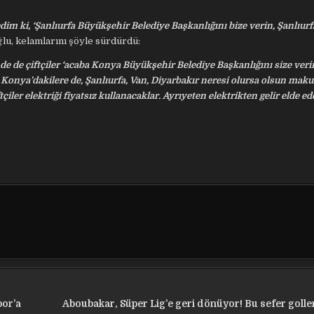
edim ki, ‘Şanlıurfa Büyükşehir Belediye Başkanlığını bize verin, Şanlıurf
ğlu, kelamlarını şöyle sürdürdü:
e de çiftçiler ‘acaba Konya Büyükşehir Belediye Başkanlığını size veri
er. Konya’dakilere de, Şanlıurfa, Van, Diyarbakır neresi olursa olsun makul
iler elektriği fiyatsız kullanacaklar. Ayrıyeten elektrikten gelir elde e
por’a
Aboubakar, Süper Lig’e geri dönüyor! Bu sefer golle