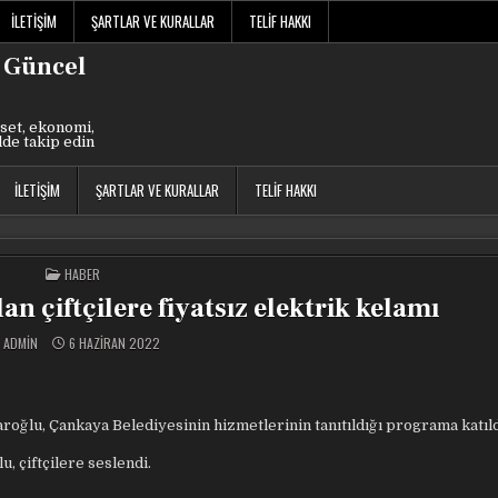
İLETIŞIM
ŞARTLAR VE KURALLAR
TELIF HAKKI
 Güncel
set, ekonomi,
lde takip edin
İLETIŞIM
ŞARTLAR VE KURALLAR
TELIF HAKKI
POSTED
HABER
IN
 çiftçilere fiyatsız elektrik kelamı
ADMIN
6 HAZIRAN 2022
oğlu, Çankaya Belediyesinin hizmetlerinin tanıtıldığı programa katıld
 çiftçilere seslendi.