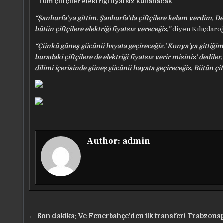
“Tüm çiftçiler elektriği fiyatsız kullanacak”
“Şanlıurfa’ya gittim. Şanlıurfa’da çiftçilere kelam verdim. D
bütün çiftçilere elektriği fiyatsız vereceğiz.”
diyen Kılıçdaro
“Çünkü güneş gücünü hayata geçireceğiz.’ Konya’ya gittiğimd
buradaki çiftçilere de elektriği fiyatsız verir misiniz’ dedil
dilimi içerisinde güneş gücünü hayata geçireceğiz. Bütün çiftç
Author:
admin
Yazı
← Son dakika: Ve Fenerbahçe’den ilk transfer! Trabzons