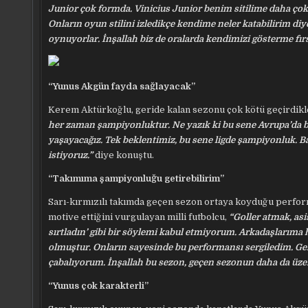
Junior çok formda. Vinicius Junior benim sitilime daha çok
Onların oyun stilini izledikçe kendime neler katabilirim 
oynuyorlar. İnşallah biz de oralarda kendimizi gösterme fırs
“Yunus Akgün fayda sağlayacak”
Kerem Aktürkoğlu, geride kalan sezonu çok kötü geçirdikler
her zaman şampiyonluktur. Ne yazık ki bu sene Avrupa’da
yaşayacağız. Tek beklentimiz, bu sene ligde şampiyonluk.
istiyoruz.”
diye konuştu.
“Takımıma şampiyonluğu getirebilirim”
Sarı-kırmızılı takımda geçen sezon ortaya koyduğu perfor
motive ettiğini vurgulayan milli futbolcu,
“Goller atmak, as
sırtladın’ gibi bir söylemi kabul etmiyorum. Arkadaşlarım
olmuştur. Onların sayesinde bu performansı sergiledim. Gel
çabalıyorum. İnşallah bu sezon, geçen sezonun daha da üze
“Yunus çok karakterli”