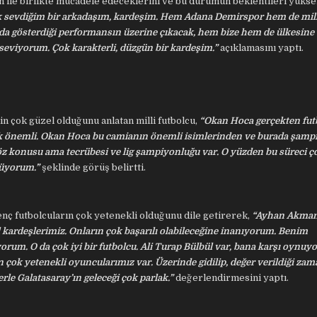
 ile birlikte mücadele edeceklerini ve bu durumun beklentileri yüksel
 çok sevdiğim bir arkadaşım, kardeşim. Hem Adana Demirspor hem de mil
’da gösterdiği performansın üzerine çıkacak, hem bize hem de ülkesine
eviyorum. Çok karakterli, düzgün bir kardeşim.”
açıklamasını yaptı.
in çok güzel olduğunu anlatan milli futbolcu,
“Okan Hoca gerçekten fut
 çok önemli. Okan Hoca bu camianın önemli isimlerinden ve burada şam
öz konusu ama tecrübesi ve lig şampiyonluğu var. O yüzden bu süreci ço
nüyorum.”
şeklinde görüş belirtti.
nç futbolcuların çok yetenekli olduğunu dile getirerek,
“Ayhan Akman
el kardeşlerimiz. Onların çok başarılı olabileceğine inanıyorum. Benim
m. O da çok iyi bir futbolcu. Ali Turap Bülbül var, bana karşı oynuyo
 çok yetenekli oyuncularımız var. Üzerinde gidilip, değer verildiği za
rle Galatasaray’ın geleceği çok parlak.”
değerlendirmesini yaptı.