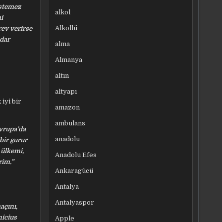
istemez
alkol
i
Alkollü
ev verirse
adar
alma
Almanya
altın
altyapı
iyi bir
amazon
ambulans
Avrupa’da
anadolu
bir gurur
 ülkemi,
Anadolu Efes
rim.”
Ankaragücü
Antalya
Antalyaspor
açını,
nicius
Apple