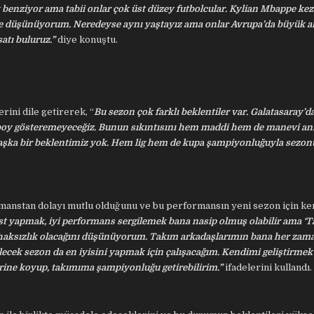
 benziyor ama tabii onlar çok üst düzey futbolcular. Kylian Mbappe kez
diye düşünüyorum. Neredeyse aynı yaştayız ama onlar Avrupa’da büyük a
atı buluruz.”
diye konuştu.
ini dile getirerek, “
Bu sezon çok farklı beklentiler var. Galatasaray’d
 boy gösteremeyeceğiz. Bunun sıkıntısını hem maddi hem de manevi a
 Başka bir beklentimiz yok. Hem lig hem de kupa şampiyonluğuyla sezo
manstan dolayı mutlu olduğunu ve bu performansın yeni sezon için ke
ist yapmak, iyi performans sergilemek bana nasip olmuş olabilir ama ‘
a haksızlık olacağını düşünüyorum. Takım arkadaşlarımın bana her zama
ecek sezon da en iyisini yapmak için çalışacağım. Kendimi geliştirmek 
rine koyup, takımıma şampiyonluğu getirebilirim.”
ifadelerini kullandı.