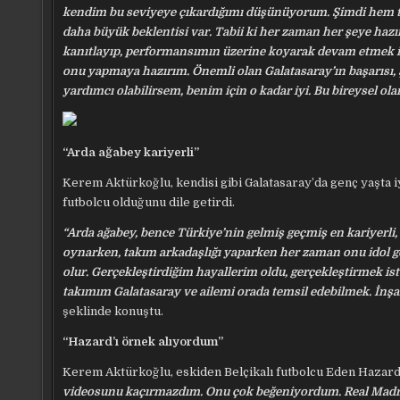
kendim bu seviyeye çıkardığımı düşünüyorum. Şimdi hem ta
daha büyük beklentisi var. Tabii ki her zaman her şeye haz
kanıtlayıp, performansımın üzerine koyarak devam etmek ist
onu yapmaya hazırım. Önemli olan Galatasaray’ın başarısı,
yardımcı olabilirsem, benim için o kadar iyi. Bu bireysel ol
“Arda ağabey kariyerli”
Kerem Aktürkoğlu, kendisi gibi Galatasaray’da genç yaşta i
futbolcu olduğunu dile getirdi.
“Arda ağabey, bence Türkiye’nin gelmiş geçmiş en kariyerli,
oynarken, takım arkadaşlığı yaparken her zaman onu idol g
olur. Gerçekleştirdiğim hayallerim oldu, gerçekleştirmek is
takımım Galatasaray ve ailemi orada temsil edebilmek. İnşal
şeklinde konuştu.
“Hazard’ı örnek alıyordum”
Kerem Aktürkoğlu, eskiden Belçikalı futbolcu Eden Hazard’
videosunu kaçırmazdım. Onu çok beğeniyordum. Real Madrid