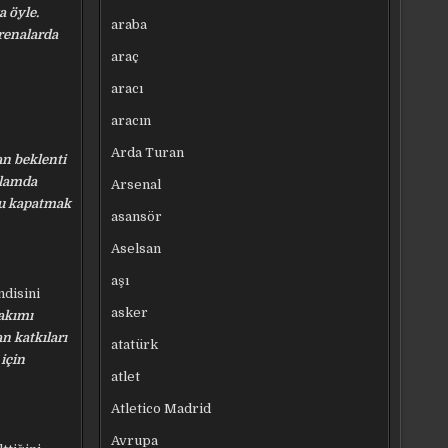
a öyle.
araba
renalarda
araç
aracı
aracın
Arda Turan
an beklenti
nlamda
Arsenal
nu kapatmak
asansör
Aselsan
aşı
ndisini
asker
Takımı
n katkıları
atatürk
için
atlet
Atletico Madrid
Avrupa