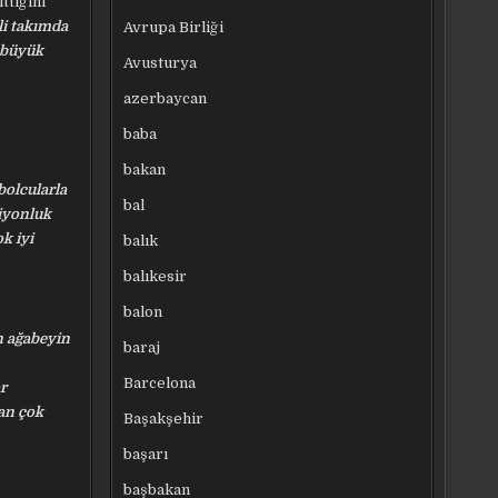
ttiğini
li takımda
Avrupa Birliği
 büyük
Avusturya
azerbaycan
baba
bakan
bolcularla
bal
piyonluk
k iyi
balık
balıkesir
balon
 ağabeyin
baraj
Barcelona
r
man çok
Başakşehir
başarı
başbakan