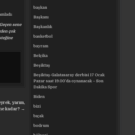
başkan
amladı:
Başkanı
 Geçen sene
Başkanlık
üzden çok
basketbol
steğine
bayram
Belçika
Beşiktaş
Beşiktaş-Galatasaray derbisi 17 Ocak
Pazar saat 19.00’da oynanacak – Son
Dakika Spor
Biden
eyrek, yarım,
bizi
 ne kadar? →
bıçak
bodrum