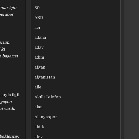
30
mlar için
beraber
ABD
acı
adana
yorum.
aday
 ki
 başarısı
adım
afgan
afganistan
aile
yla ilgili,
Akıllı Telefon
 geçen
alan
m vardı.
Alanyaspor
aldık
beklentiyi
alev