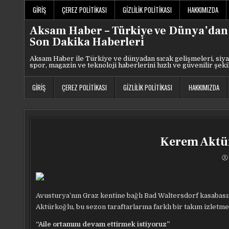
Skip
GIRIŞ
ÇEREZ POLITIKASI
GIZLILIK POLITIKASI
HAKKIMIZDA
to
content
Aksam Haber – Türkiye ve Dünya’dan
Son Dakika Haberleri
Aksam Haber ile Türkiye ve dünyadan sıcak gelişmeleri, siya
spor, magazin ve teknoloji haberlerini hızlı ve güvenilir şeki
GIRIŞ
ÇEREZ POLITIKASI
GIZLILIK POLITIKASI
HAKKIMIZDA
Kerem Aktür
Avusturya’nın Graz kentine bağlı Bad Waltersdorf kasabas
Aktürkoğlu, bu sezon taraftarlarına farklı bir takım izletme
“Aile ortamını devam ettirmek istiyoruz”