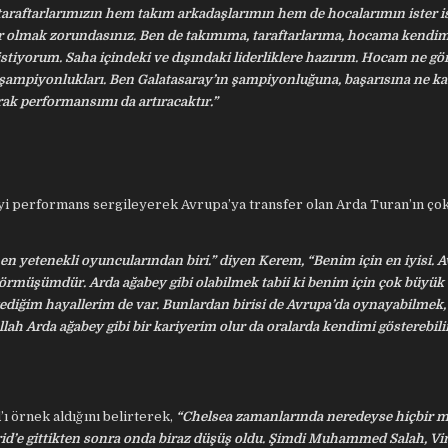
raftarlarımızın hem takım arkadaşlarımın hem de hocalarımın ister 
ır olmak zorundasınız. Ben de takımıma, taraftarlarıma, hocama kendim
iyorum. Saha içindeki ve dışındaki liderliklere hazırım. Hocam ne gör
 şampiyonlukları. Ben Galatasaray’ın şampiyonluğuna, başarısına ne k
arak performansımı da artıracaktır.”
yi performans sergileyerek Avrupa’ya transfer olan Arda Turan’ın çok 
 en yetenekli oyuncularından biri.” diyen Kerem, “Benim için en iyisi. 
örmüşümdür. Arda ağabey gibi olabilmek tabii ki benim için çok büyük 
tediğim hayallerim de var. Bunlardan birisi de Avrupa’da oynayabilmek,
lah Arda ağabey gibi bir kariyerim olur da oralarda kendimi gösterebili
ı örnek aldığını belirterek,
“Chelsea zamanlarında neredeyse hiçbir m
’e gittikten sonra onda biraz düşüş oldu. Şimdi Muhammed Salah, Vi