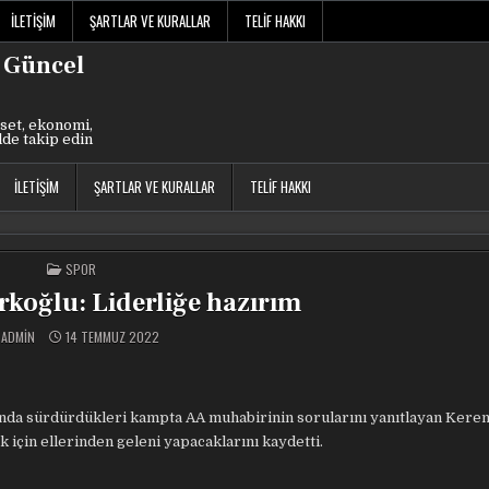
İLETIŞIM
ŞARTLAR VE KURALLAR
TELIF HAKKI
 Güncel
set, ekonomi,
lde takip edin
İLETIŞIM
ŞARTLAR VE KURALLAR
TELIF HAKKI
POSTED
SPOR
IN
koğlu: Liderliğe hazırım
ADMIN
14 TEMMUZ 2022
ında sürdürdükleri kampta AA muhabirinin sorularını yanıtlayan Kere
k için ellerinden geleni yapacaklarını kaydetti.