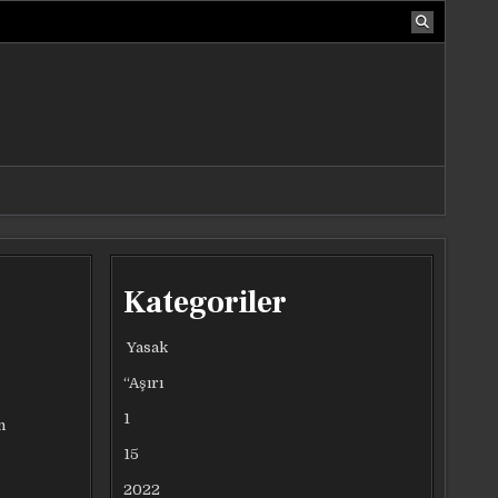
Kategoriler
Yasak
“Aşırı
1
m
15
2022