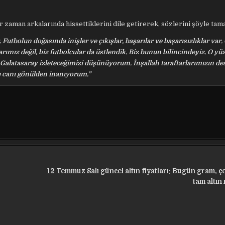
r zaman arkalarında hissettiklerini dile getirerek, sözlerini şöyle tam
olun doğasında inişler ve çıkışlar, başarılar ve başarısızlıklar var.
arımız değil, biz futbolcular da üstlendik. Biz bunun bilincindeyiz. O y
 Galatasaray izleteceğimizi düşünüyorum. İnşallah taraftarlarımızın de
ne canı gönülden inanıyorum.”
12 Temmuz Salı güncel altın fiyatları: Bugün gram, ç
tam altın