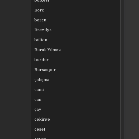
bölgesi
Borç
borcu
Brezilya
bülten
Burak Yılmaz
burdur
Bursaspor
çalışma
cami
can
çay
çekirge
ceset