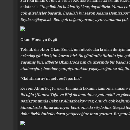
Sarı-kırmızılı oyuncu, yeni sezonda kanatlarda Yunus Akgün
anlatarak,
“İnşallah bu beklentiyi karşılayabiliriz. Yunus
çok güzel işler başardı. İnşallah bu sezon Adana Demirspor
fayda sağlayacak. Ben çok beğeniyorum, aynı zamanda çok s
Okan Hoca’ya övgü
Teknik direktör Okan Buruk’un futbolcularla olan iletişimin
arkadaş gibi iletişim kuran biri. Bu günümüz futbolu için
yaşamış biri. Elbette Okan Hoca’nın da üzerinde bir baskı s
atlatacağını, beraber şampiyonluklar yaşayacağımızı düşü
“Galatasaray’ın geleceği parlak”
Kerem Aktürkoğlu, sarı-kırmızılı takımın kampına alınan ge
iki oğlu (Hamza Yiğit ve Efe) da inanılmaz yetenekli ve güz
pozisyonumda Beknaz Almazbekov var, onu da çok beğeniyoru
idmanlarda. Biraz zorluyor beni, ona da söyledim. Gerçekten
daha farklı futbolcuların yetişeceğine inanıyorum. Bu gençle