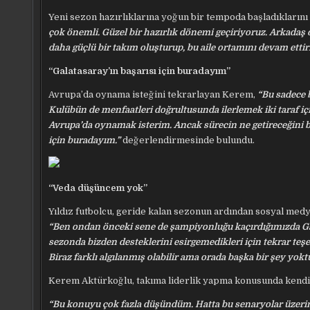
Yeni sezon hazırlıklarına yoğun bir tempoda başladıklarını 
çok önemli. Güzel bir hazırlık dönemi geçiriyoruz. Arkadaş 
daha güçlü bir takım oluşturup, bu aile ortamını devam ettir
“Galatasaray’ın başarısı için buradayım”
Avrupa’da oynama isteğini tekrarlayan Kerem,
“Bu sadece b
Kulübün de menfaatleri doğrultusunda ilerlemek iki taraf için 
Avrupa’da oynamak isterim. Ancak sürecin ne getireceğini 
için buradayım.”
değerlendirmesinde bulundu.
“Veda düşüncem yok”
Yıldız futbolcu, geride kalan sezonun ardından sosyal medya
“Ben ondan önceki sene de şampiyonluğu kaçırdığımızda Gal
sezonda bizden desteklerini esirgemedikleri için tekrar teşe
Biraz farklı algılanmış olabilir ama orada başka bir şey yoktu
Kerem Aktürkoğlu, takıma liderlik yapma konusunda kendisi
“Bu konuyu çok fazla düşündüm. Hatta bu senaryolar üzerin