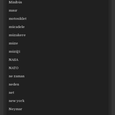
Minibüs
mısır
motosiklet
mücadele
müzakere
müze
müziği
NASA
NATO
ne zaman
neden
net
new york
Neymar