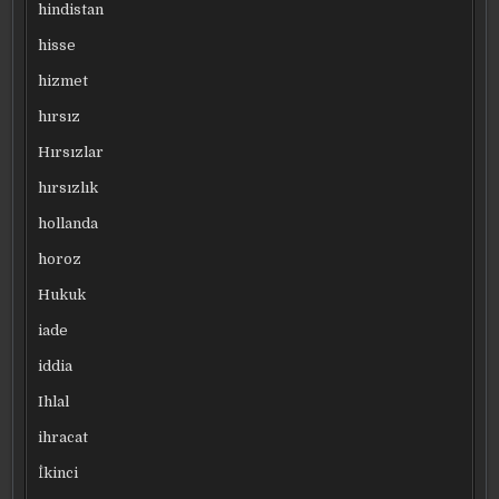
hindistan
hisse
hizmet
hırsız
Hırsızlar
hırsızlık
hollanda
horoz
Hukuk
iade
iddia
Ihlal
ihracat
İkinci