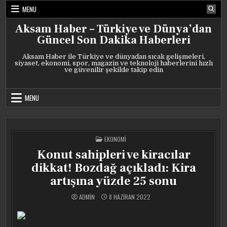
Skip
MENU
to
content
Aksam Haber – Türkiye ve Dünya’dan
Güncel Son Dakika Haberleri
Aksam Haber ile Türkiye ve dünyadan sıcak gelişmeleri,
siyaset, ekonomi, spor, magazin ve teknoloji haberlerini hızlı
ve güvenilir şekilde takip edin
MENU
POSTED
EKONOMI
IN
Konut sahipleri ve kiracılar
dikkat! Bozdağ açıkladı: Kira
artışına yüzde 25 sonu
ADMIN
8 HAZIRAN 2022