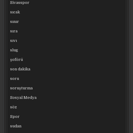
Sivasspor
sıcak
sınır
sıra
sıvı
slug
şoförü
son dakika
soru
soruşturma
Sosyal Medya
söz
Spor
sudan