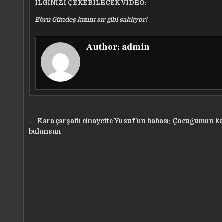
İLGİNİZİ ÇEKEBİLECEK VİDEO:
Ebru Gündeş kızını sır gibi saklıyor!
Author:
admin
Yazı
← Kara çarşaflı cinayette Yusuf’un babası: Çocuğumun kat
gezinmesi
bulunsun