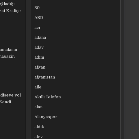
sağladığı
30
zat Kraliçe
ABD
acı
adana
aday
lamaların
 magazin
adım
afgan
afganistan
aile
ndişeye yol
Akıllı Telefon
Kendi
alan
Alanyaspor
aldık
alev