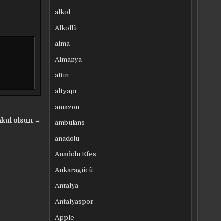
alkol
Alkollü
alma
Almanya
altın
altyapı
amazon
akul olsun →
ambulans
anadolu
Anadolu Efes
Ankaragücü
Antalya
Antalyaspor
Apple