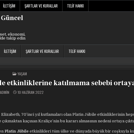
İLETIŞIM
ŞARTLAR VE KURALLAR
TELIF HAKKI
 Güncel
set, ekonomi,
lde takip edin
İLETIŞIM
ŞARTLAR VE KURALLAR
TELIF HAKKI
POSTED
YAŞAM
IN
ile etkinliklerine katılmama sebebi ortaya
ADMIN
10 HAZIRAN 2022
lizabeth, 70’inci yıl kutlamaları olan Platin Jübile etkinliklerinin hep
çıkmaktan kaçınan Kraliçe’nin bu kararı almasının nedeni ortaya çıktı
nen
Platin Jübile
etkinlikleri tüm ülke ve dünyada büyük bir coşkuyla ku