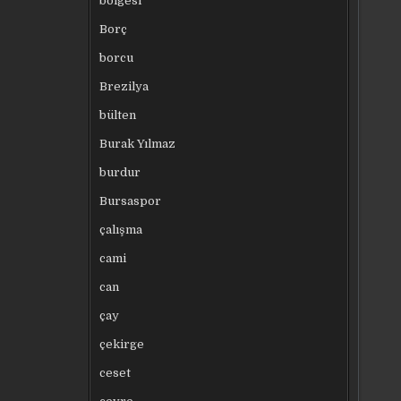
bölgesi
Borç
borcu
Brezilya
bülten
Burak Yılmaz
burdur
Bursaspor
çalışma
cami
can
çay
çekirge
ceset