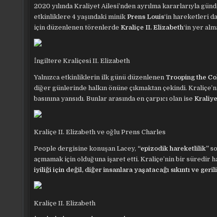
2020 yılında Kraliyet Ailesi’nden ayrılma kararlarıyla 
etkinliklere 4 yaşındaki minik
Prens Louis
‘in hareketleri 
için düzenlenen törenlerde
Kraliçe II. Elizabeth
‘in yer al
İngiltere Kraliçesi II. Elizabeth
Yalnızca etkinliklerin ilk günü düzenlenen
Trooping the Co
diğer günlerinde halkın önüne çıkmaktan çekindi. Kraliçe’n
basınına yansıdı. Bunlar arasında en çarpıcı olan ise
Kraliy
Kraliçe II. Elizabeth ve oğlu Prens Charles
People dergisine konuşan Lacey,
“epizodik hareketlilik”
so
açmamak için olduğuna işaret etti. Kraliçe’nin bir süredir 
iyiliği için değil, diğer insanlara yaşatacağı sıkıntı ve ger
Kraliçe II. Elizabeth