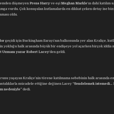
gündemden düşmeyen
Prens Harry
ve eşi
Meghan Markle
‘ın dahi katılım 
damga vurdu. Çok konuşulan kutlamalarda en dikkat çeken detay ise biz
maması oldu.
lor
geçidi için Buckingham Sarayı’nın balkonunda yer alan Kraliçe, kut
in yokluğu halk arasında büyük bir endişeye yol açarken birçok iddia
et Uzmanı yazar Robert Lacey
‘den geldi.
runu yaşayan Kraliçe’nin törene katılmama sebebinin halk arasında e
hastalıklarla mücadele ettiğine değinen Lacey
“Sendelemek istemedi… 
ilim nedeniyle”
dedi.