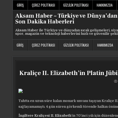
Skip
GIRIŞ
ÇEREZ POLITIKASI
GIZLILIK POLITIKASI
HAKKIMIZDA
to
content
Aksam Haber – Türkiye ve Dünya’dan
Son Dakika Haberleri
Aksam Haber ile Türkiye ve dünyadan sıcak gelişmeleri, siya
spor, magazin ve teknoloji haberlerini hızlı ve güvenilir şeki
GIRIŞ
ÇEREZ POLITIKASI
GIZLILIK POLITIKASI
HAKKIMIZDA
Kraliçe II. Elizabeth’in Platin Jüb
Tahtta en uzun süre kalan monark unvanı taşıyan Kraliçe II. E
sağlayamamıştı. 4 gün süren görkemli törende halkın önüne 
İngiltere Kraliçesi II. Elizabeth
‘in 70’inci yılı için düzenle