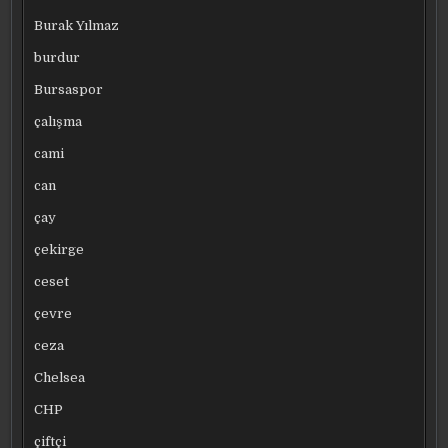
Burak Yılmaz
burdur
Bursaspor
çalışma
cami
can
çay
çekirge
ceset
çevre
ceza
Chelsea
CHP
çiftçi