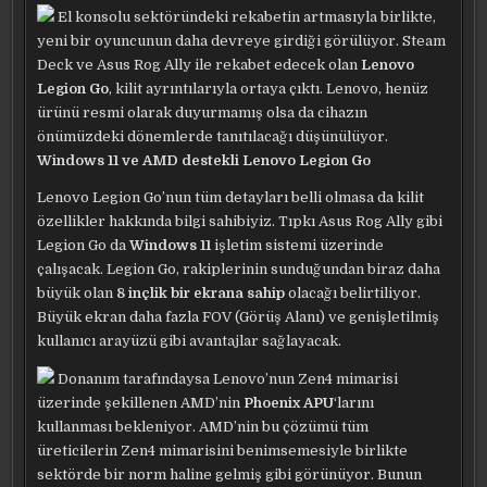
El konsolu sektöründeki rekabetin artmasıyla birlikte,
yeni bir oyuncunun daha devreye girdiği görülüyor. Steam
Deck ve Asus Rog Ally ile rekabet edecek olan
Lenovo
Legion Go
, kilit ayrıntılarıyla ortaya çıktı. Lenovo, henüz
ürünü resmi olarak duyurmamış olsa da cihazın
önümüzdeki dönemlerde tanıtılacağı düşünülüyor.
Windows 11 ve AMD destekli Lenovo Legion Go
Lenovo Legion Go’nun tüm detayları belli olmasa da kilit
özellikler hakkında bilgi sahibiyiz. Tıpkı Asus Rog Ally gibi
Legion Go da
Windows 11
işletim sistemi üzerinde
çalışacak. Legion Go, rakiplerinin sunduğundan biraz daha
büyük olan
8 inçlik bir ekrana sahip
olacağı belirtiliyor.
Büyük ekran daha fazla FOV (Görüş Alanı) ve genişletilmiş
kullanıcı arayüzü gibi avantajlar sağlayacak.
Donanım tarafındaysa Lenovo’nun Zen4 mimarisi
üzerinde şekillenen AMD’nin
Phoenix APU
‘larını
kullanması bekleniyor. AMD’nin bu çözümü tüm
üreticilerin Zen4 mimarisini benimsemesiyle birlikte
sektörde bir norm haline gelmiş gibi görünüyor. Bunun