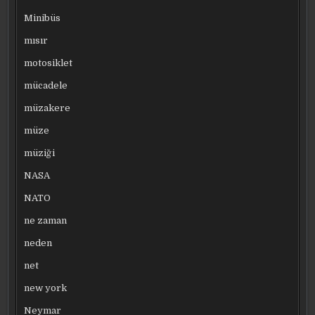
Minibüs
mısır
motosiklet
mücadele
müzakere
müze
müziği
NASA
NATO
ne zaman
neden
net
new york
Neymar