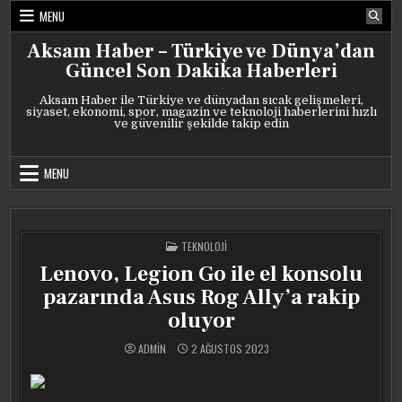
Skip
MENU
to
content
Aksam Haber – Türkiye ve Dünya’dan
Güncel Son Dakika Haberleri
Aksam Haber ile Türkiye ve dünyadan sıcak gelişmeleri,
siyaset, ekonomi, spor, magazin ve teknoloji haberlerini hızlı
ve güvenilir şekilde takip edin
MENU
POSTED
TEKNOLOJI
IN
Lenovo, Legion Go ile el konsolu
pazarında Asus Rog Ally’a rakip
oluyor
ADMIN
2 AĞUSTOS 2023