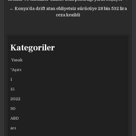
Yazı
gezinmesi
← Konya’da drift atan ehliyetsiz sürücüye 28 bin 532 lira
ceza kesildi
Kategoriler
Yasak
“Aşırı
1
15
2022
30
ABD
acı