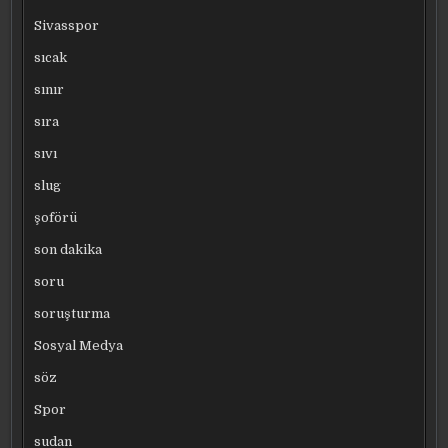
Sivasspor
sıcak
sınır
sıra
sıvı
slug
şoförü
son dakika
soru
soruşturma
Sosyal Medya
söz
Spor
sudan