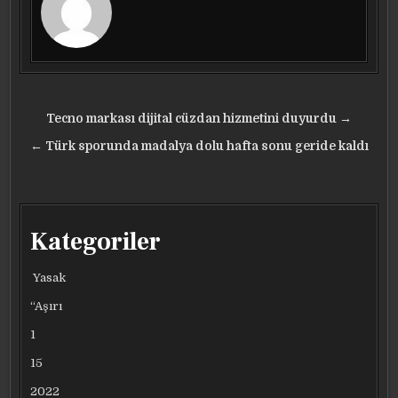
Yazı
Tecno markası dijital cüzdan hizmetini duyurdu →
gezinmesi
← Türk sporunda madalya dolu hafta sonu geride kaldı
Kategoriler
Yasak
“Aşırı
1
15
2022