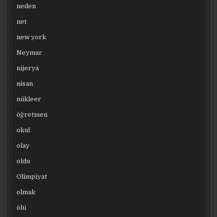
neden
net
new york
Neymar
nijerya
nisan
nükleer
öğretmen
okul
olay
oldu
Olimpiyat
olmak
ölü