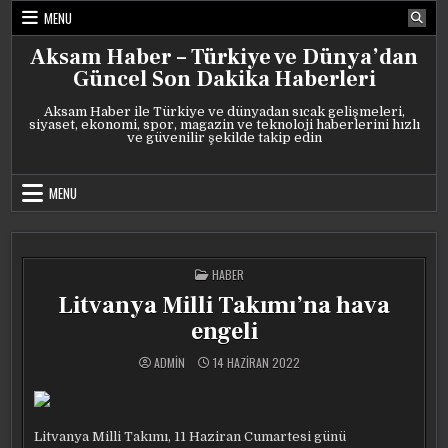
Skip
MENU
to
content
Aksam Haber – Türkiye ve Dünya’dan
Güncel Son Dakika Haberleri
Aksam Haber ile Türkiye ve dünyadan sıcak gelişmeleri,
siyaset, ekonomi, spor, magazin ve teknoloji haberlerini hızlı
ve güvenilir şekilde takip edin
MENU
POSTED
HABER
IN
Litvanya Milli Takımı’na hava
engeli
ADMIN
14 HAZIRAN 2022
Litvanya Milli Takımı, 11 Haziran Cumartesi günü