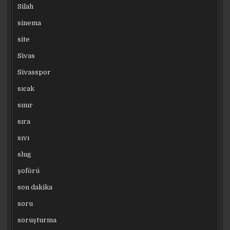
Silah
sinema
site
Sivas
Sivasspor
sıcak
sınır
sıra
sıvı
slug
şoförü
son dakika
soru
soruşturma