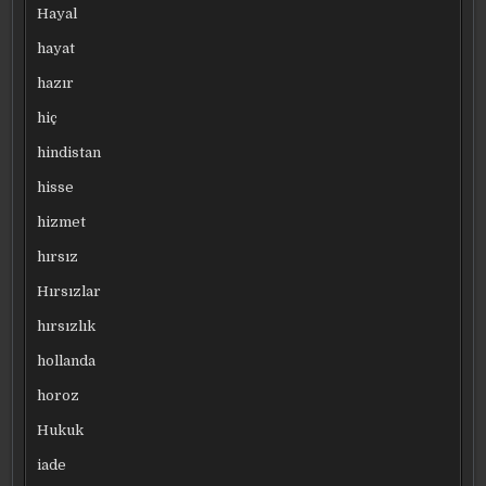
Hayal
hayat
hazır
hiç
hindistan
hisse
hizmet
hırsız
Hırsızlar
hırsızlık
hollanda
horoz
Hukuk
iade