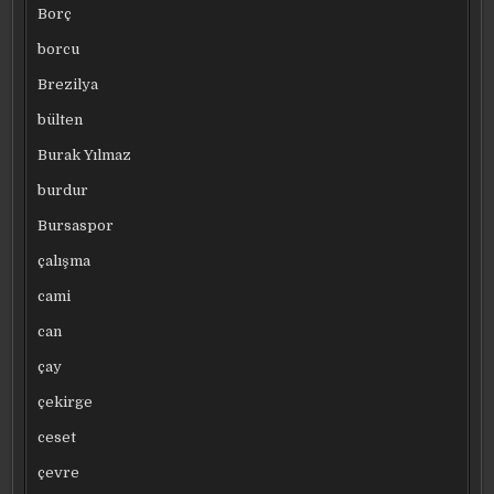
Borç
borcu
Brezilya
bülten
Burak Yılmaz
burdur
Bursaspor
çalışma
cami
can
çay
çekirge
ceset
çevre