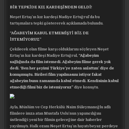
BİR TEPKİDE KIZ KARDEŞİNDEN GELDİ!
Neşet Ertaş’ın kız kardeşi Nadiye Ertuğrul’da bu
tartışmalara tepki göstererek açıklamada bulundu.
“AĞABEYİM KABUL ETMEMİŞTİ BİZ DE
İSTEMİYORUZ”
Çekilecek olan filme karşı olduklarını söyleyen Neşet
Ertaş’ın kız kardeşi Nadiye Ertuğrul,
“Ağabeyim
sağlığında da film istemedi. Ağabeyim filme gerek yok
dedi. ‘Ben her şeyimi Türkiye’ye zaten anlattım’ diye de
konuşmuştu. Birileri film yapılmasını istiyor fakat
ağabeyim bunu zamanında kabul etmedi. Kendisinin kabul
etmediği filmi biz de istemiyoruz”
diye konuştu.
Ayla, Müslüm ve Cep Herkülü: Naim Süleymanoğlu adlı
filmlere imza atan Mustafa Uslu’nun yapımcılığını
üstlendiği yeni bir filmin geleceğine dair haberler
yayılmıştı. Halk ozanı Neşet Ertaş’ın hayatı beyaz perdeye