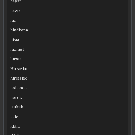
hayat
hazır
hiç
hindistan
hisse
hizmet
hırsız
Hırsızlar
hırsızlık
hollanda
horoz
Hukuk
iade
iddia