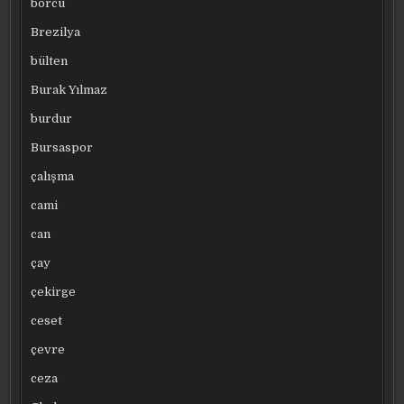
borcu
Brezilya
bülten
Burak Yılmaz
burdur
Bursaspor
çalışma
cami
can
çay
çekirge
ceset
çevre
ceza