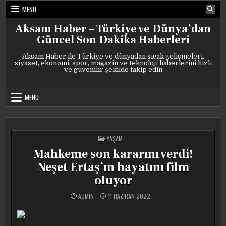
Skip
MENU
to
content
Aksam Haber – Türkiye ve Dünya’dan
Güncel Son Dakika Haberleri
Aksam Haber ile Türkiye ve dünyadan sıcak gelişmeleri,
siyaset, ekonomi, spor, magazin ve teknoloji haberlerini hızlı
ve güvenilir şekilde takip edin
MENU
POSTED
YAŞAM
IN
Mahkeme son kararını verdi!
Neşet Ertaş’ın hayatını film
oluyor
ADMIN
11 HAZIRAN 2022