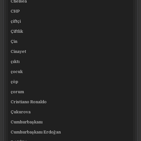
Chelsea
CHP
çiftçi
Çiftlik
Çin
Cinayet
çıktı
çocuk
çöp
çorum
Cristiano Ronaldo
Çukurova
Cumhurbaşkanı
Cumhurbaşkanı Erdoğan