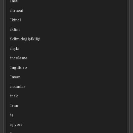
Ihlal
ihracat
İkinci
iklim
iklim değişikliği
ilişki
inceleme
İngiltere
İnsan
insanlar
irak
İran
iş
iş yeri