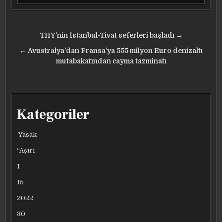
Yazı
THY’nin İstanbul-Tivat seferleri başladı →
gezinmesi
← Avustralya’dan Fransa’ya 555 milyon Euro denizaltı
mutabakatından cayma tazminatı
Kategoriler
Yasak
“Aşırı
1
15
2022
30