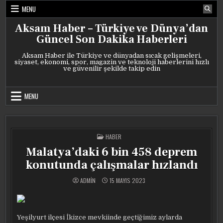
Skip
MENU
to
content
Aksam Haber – Türkiye ve Dünya’dan
Güncel Son Dakika Haberleri
Aksam Haber ile Türkiye ve dünyadan sıcak gelişmeleri,
siyaset, ekonomi, spor, magazin ve teknoloji haberlerini hızlı
ve güvenilir şekilde takip edin
MENU
POSTED
HABER
IN
Malatya’daki 6 bin 458 deprem
konutunda çalışmalar hızlandı
ADMIN
15 MAYIS 2023
Yeşilyurt ilçesi İkizce mevkiinde geçtiğimiz aylarda