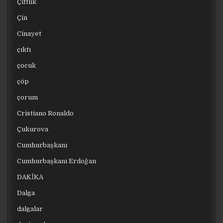
Çiftlik
Çin
Cinayet
çıktı
çocuk
çöp
çorum
Cristiano Ronaldo
Çukurova
Cumhurbaşkanı
Cumhurbaşkanı Erdoğan
DAKİKA
Dalga
dalgalar