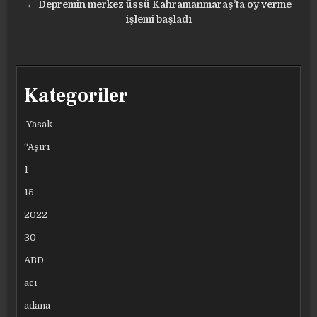
gezinmesi
← Depremin merkez üssü Kahramanmaraş’ta oy verme
işlemi başladı
Kategoriler
Yasak
“Aşırı
1
15
2022
30
ABD
acı
adana