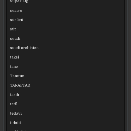
Süper Lig
suriye
sürücü
süt
suudi
suudi arabistan
taksi
tane
Tanıtım
TARAFTAR
tarih
tatil
tedavi
tehdit