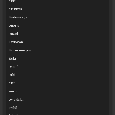
elde
elektrik
Endonezya
enerji
engel
Erdoğan
Erzurumspor
Eski
esnaf
etki
etti!
euro
ev sahibi
Eylül