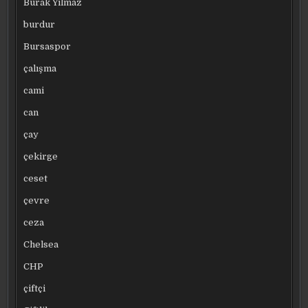
Burak Yılmaz
burdur
Bursaspor
çalışma
cami
can
çay
çekirge
ceset
çevre
ceza
Chelsea
CHP
çiftçi