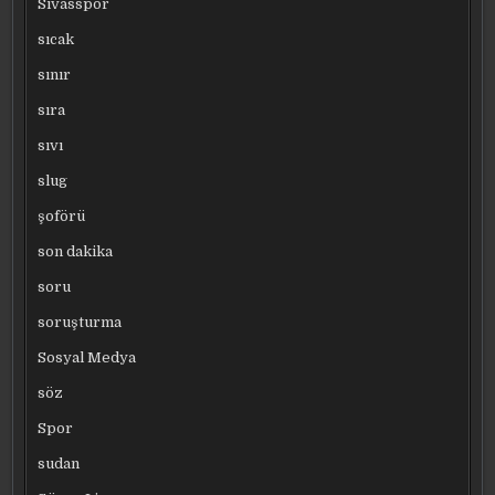
Sivasspor
sıcak
sınır
sıra
sıvı
slug
şoförü
son dakika
soru
soruşturma
Sosyal Medya
söz
Spor
sudan