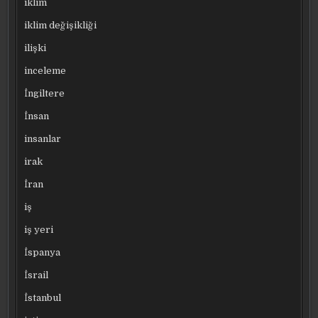
iklim
iklim değişikliği
ilişki
inceleme
İngiltere
İnsan
insanlar
irak
İran
iş
iş yeri
İspanya
İsrail
İstanbul