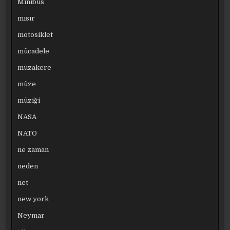
Minibüs
mısır
motosiklet
mücadele
müzakere
müze
müziği
NASA
NATO
ne zaman
neden
net
new york
Neymar