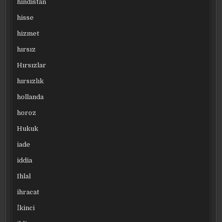
hindistan
hisse
hizmet
hırsız
Hırsızlar
hırsızlık
hollanda
horoz
Hukuk
iade
iddia
Ihlal
ihracat
İkinci