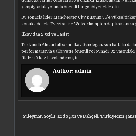
Gündoğan attığı golle farkı 3’e çıkardı. Müsabakanın geri k
şampiyonluk yolunda önemli bir galibiyet elde etti.
Bu sonuçla lider Manchester City puanını 85’e yükseltirken
konuk edecek. Everton ise Wolverhampton deplasmanına ç
İlkay’dan 2 gol ve 1 asist
Türk asıllı Alman futbolcu İlkay Gündoğan, son haftalarda t
performansıyla galibiyette önemli rol oynadı. 32 yaşındaki
fileleri 2 kez havalandırmıştı.
Author:
admin
Yazı
← Süleyman Soylu: Erdoğan ve Bahçeli, Türkiye’nin şans
gezinmesi