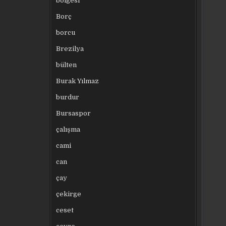
bölgesi
Borç
borcu
Brezilya
bülten
Burak Yılmaz
burdur
Bursaspor
çalışma
cami
can
çay
çekirge
ceset