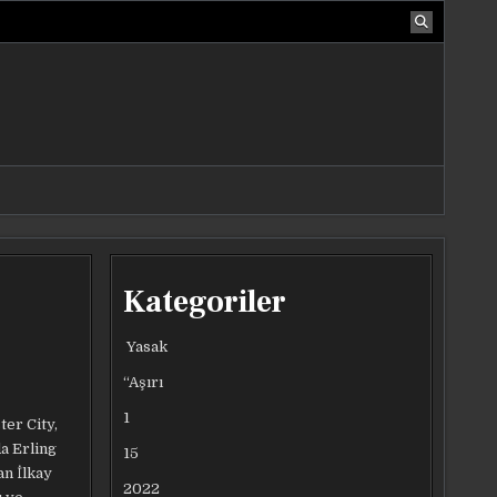
Kategoriler
Yasak
“Aşırı
1
ter City,
a Erling
15
an İlkay
2022