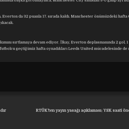
alanında başka gol olmayınca, Manchester City sahadan 3-0 galip ayrıld
, Everton da 32 puanla 17. sırada kaldı. Manchester önümüzdeki hafta 
ıkacak.
akımını sırtlamaya devam ediyor. İlkay, Everton deplasmanında 2 gol, 1 
 futbolcu geçtiğimiz hafta oynadıkları Leeds United mücadelesinde de 
ıdır
RTÜK’ten yayın yasağı açıklaması: YSK saati ön