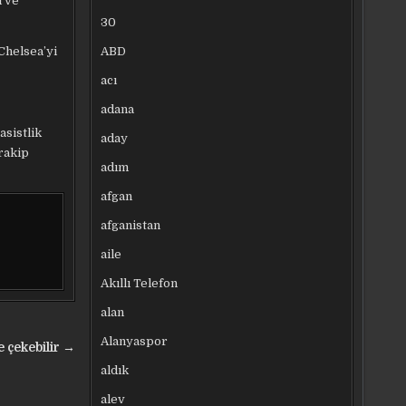
ı ve
30
ABD
Chelsea’yi
acı
adana
asistlik
aday
rakip
adım
afgan
afganistan
aile
Akıllı Telefon
alan
Alanyaspor
e çekebilir →
aldık
alev