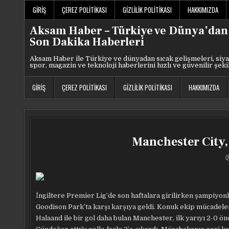
Skip
GIRIŞ
ÇEREZ POLITIKASI
GIZLILIK POLITIKASI
HAKKIMIZDA
to
content
Aksam Haber – Türkiye ve Dünya’dan
Son Dakika Haberleri
Aksam Haber ile Türkiye ve dünyadan sıcak gelişmeleri, siya
spor, magazin ve teknoloji haberlerini hızlı ve güvenilir şeki
GIRIŞ
ÇEREZ POLITIKASI
GIZLILIK POLITIKASI
HAKKIMIZDA
Manchester City,
İngiltere Premier Lig’de son haftalara girilirken şampiyon
Goodison Park’ta karşı karşıya geldi. Konuk ekip mücadeleni
Halaand ile bir gol daha bulan Manchester, ilk yarıyı 2-0 ö