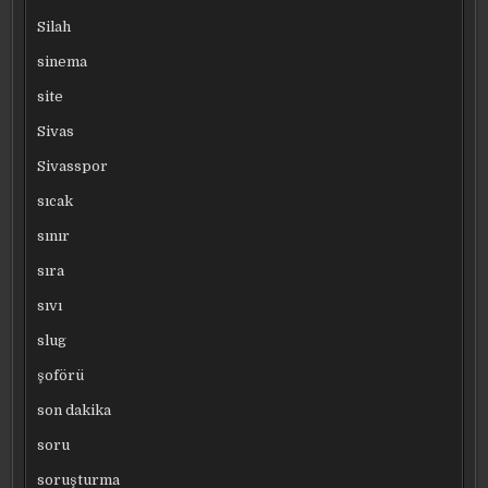
Silah
sinema
site
Sivas
Sivasspor
sıcak
sınır
sıra
sıvı
slug
şoförü
son dakika
soru
soruşturma