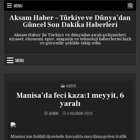
Skip
MENU
to
content
Aksam Haber – Türkiye ve Dünya’dan
Güncel Son Dakika Haberleri
Aksam Haber ile Türkiye ve dünyadan sıcak gelişmeleri,
siyaset, ekonomi, spor, magazin ve teknoloji haberlerini hızlı
ve güvenilir şekilde takip edin
MENU
POSTED
HABER
IN
Manisa’da feci kaza:1 meyyit, 6
yaralı
ADMIN
6 HAZIRAN 2022
Manisa’nın Salihli ilçesinde kavşakta meydana gelen trafik