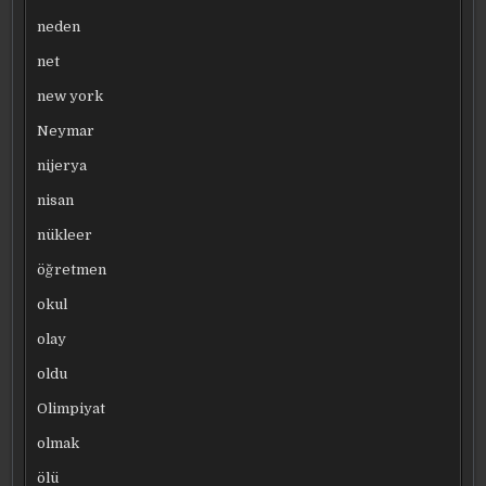
neden
net
new york
Neymar
nijerya
nisan
nükleer
öğretmen
okul
olay
oldu
Olimpiyat
olmak
ölü