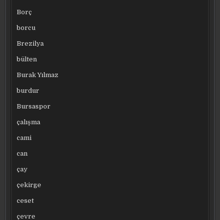
Borç
borcu
Brezilya
bülten
Burak Yılmaz
burdur
Bursaspor
çalışma
cami
can
çay
çekirge
ceset
çevre