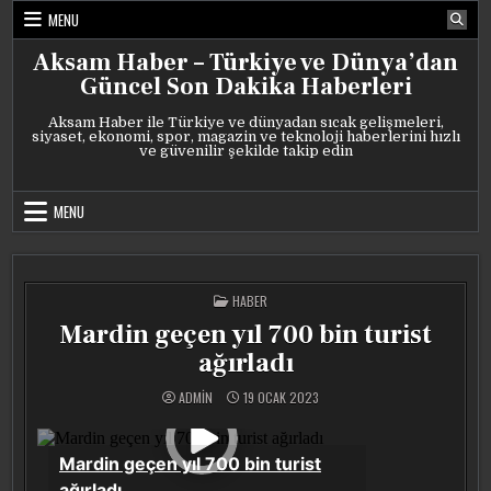
Skip
MENU
to
content
Aksam Haber – Türkiye ve Dünya’dan
Güncel Son Dakika Haberleri
Aksam Haber ile Türkiye ve dünyadan sıcak gelişmeleri,
siyaset, ekonomi, spor, magazin ve teknoloji haberlerini hızlı
ve güvenilir şekilde takip edin
MENU
POSTED
HABER
IN
Mardin geçen yıl 700 bin turist
ağırladı
ADMIN
19 OCAK 2023