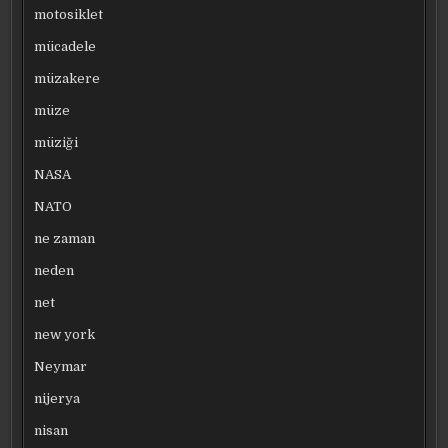
motosiklet
mücadele
müzakere
müze
müziği
NASA
NATO
ne zaman
neden
net
new york
Neymar
nijerya
nisan