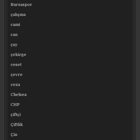
Bursaspor
çalışma
cami
can
çay
çekirge
ceset
çevre
ceza
Chelsea
CHP
çiftçi
Çiftlik
Çin