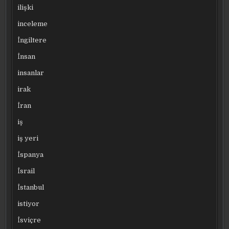
ilişki
inceleme
İngiltere
İnsan
insanlar
irak
İran
iş
iş yeri
İspanya
İsrail
İstanbul
istiyor
İsviçre