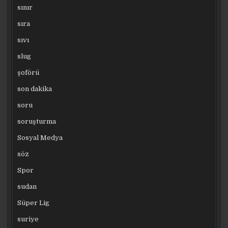
sınır
sıra
sıvı
slug
şoförü
son dakika
soru
soruşturma
Sosyal Medya
söz
Spor
sudan
Süper Lig
suriye