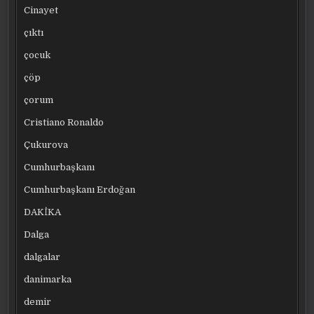
Cinayet
çıktı
çocuk
çöp
çorum
Cristiano Ronaldo
Çukurova
Cumhurbaşkanı
Cumhurbaşkanı Erdoğan
DAKİKA
Dalga
dalgalar
danimarka
demir