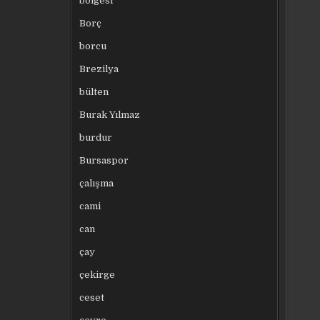
bölgesi
Borç
borcu
Brezilya
bülten
Burak Yılmaz
burdur
Bursaspor
çalışma
cami
can
çay
çekirge
ceset