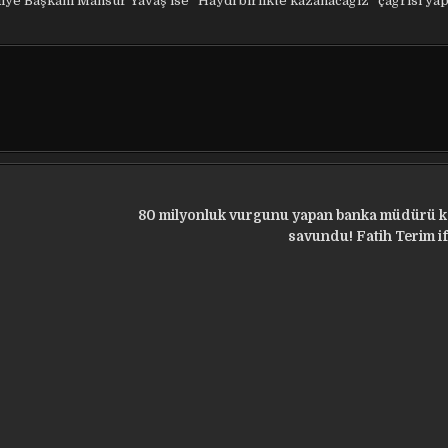
iye Başkanı Mansur Yavaş ise “Haydi birlikte kazanacağız” çağrısı yap
80 milyonluk vurgunu yapan banka müdürü k
savundu! Fatih Terim i