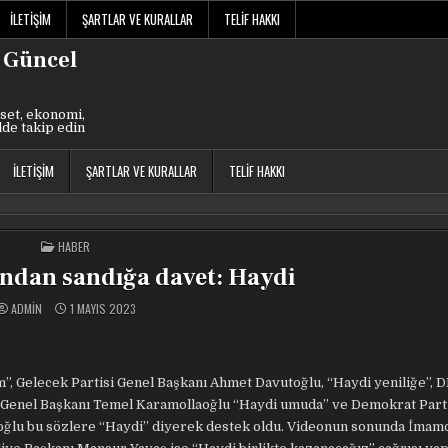
İLETIŞIM
ŞARTLAR VE KURALLAR
TELIF HAKKI
 Güncel
set, ekonomi,
lde takip edin
İLETIŞIM
ŞARTLAR VE KURALLAR
TELIF HAKKI
POSTED
HABER
IN
ı’ndan sandığa davet: Haydi
ADMIN
1 MAYIS 2023
m”, Gelecek Partisi Genel Başkanı Ahmet Davutoğlu, “Haydi yeniliğe”, D
si Genel Başkanı Temel Karamollaoğlu “Haydi umuda” ve Demokrat Part
roğlu bu sözlere “Haydi” diyerek destek oldu. Videonun sonunda İmam