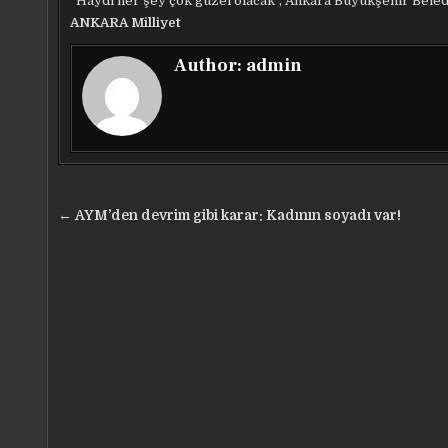
“Haydi her şey çok güzel olacak”, Ankara Büyükşehir Beled
ANKARA Milliyet
Author:
admin
Yazı
← AYM’den devrim gibi karar: Kadının soyadı var!
gezinmesi