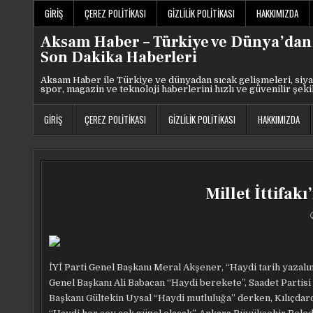
Skip
GIRIŞ
ÇEREZ POLITIKASI
GIZLILIK POLITIKASI
HAKKIMIZDA
to
content
Aksam Haber – Türkiye ve Dünya’dan
Son Dakika Haberleri
Aksam Haber ile Türkiye ve dünyadan sıcak gelişmeleri, siya
spor, magazin ve teknoloji haberlerini hızlı ve güvenilir şeki
GIRIŞ
ÇEREZ POLITIKASI
GIZLILIK POLITIKASI
HAKKIMIZDA
Millet İttifak
İYİ Parti Genel Başkanı Meral Akşener, “Haydi tarih yazalı
Genel Başkanı Ali Babacan “Haydi berekete”, Saadet Parti
Başkanı Gültekin Uysal “Haydi mutluluğa” derken, Kılıçda