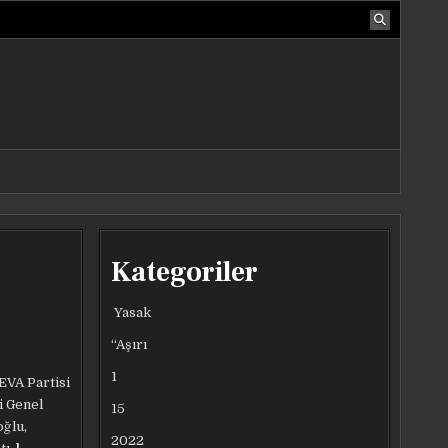
Kategoriler
Yasak
“Aşırı
1
EVA Partisi
i Genel
15
oğlu,
2022