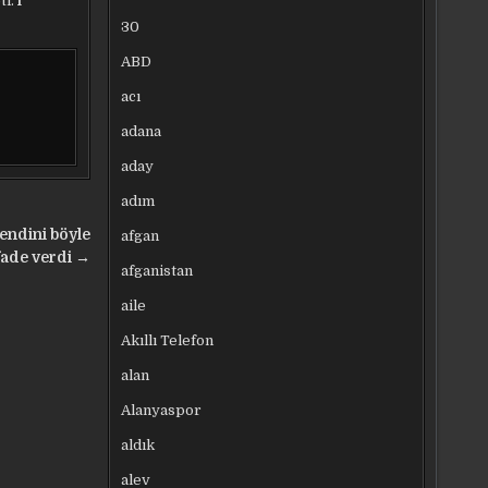
tı.
l
30
ABD
acı
adana
aday
adım
endini böyle
afgan
fade verdi →
afganistan
aile
Akıllı Telefon
alan
Alanyaspor
aldık
alev