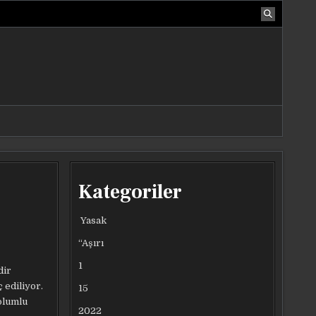
Kategoriler
Yasak
“Aşırı
1
dir
 ediliyor.
15
olumlu
2022