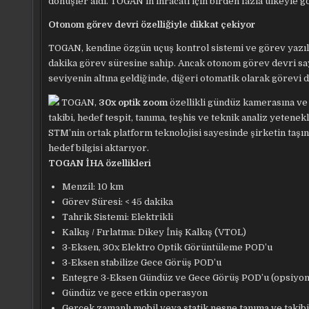
dönüşler aldı. TOGAN’ın ihracatı için birden fazla ülkeyle g
Otonom görev devri özelliğiyle dikkat çekiyor
TOGAN, kendine özgün uçuş kontrol sistemi ve görev yazıl
dakika görev süresine sahip. Ancak otonom görev devri say
seviyenin altına geldiğinde, diğeri otomatik olarak görevi 
TOGAN,
30x optik zoom
özellikli gündüz kamerasına ve 
takibi, hedef tespit, tanıma, teşhis ve teknik analiz yet
STM’nin ortak platform teknolojisi sayesinde şirketin t
hedef bilgisi aktarıyor.
TOGAN İHA özellikleri
Menzil: 10 km
Görev Süresi: < 45 dakika
Tahrik Sistemi: Elektrikli
Kalkış / Fırlatma: Dikey İniş Kalkış (VTOL)
3-Eksen, 30x Elektro Optik Görüntüleme POD’u
3-Eksen stabilize Gece Görüş POD’u
Entegre 3-Eksen Gündüz ve Gece Görüş POD’u (opsiyon
Gündüz ve gece etkin operasyon
Gerçek zamanlı mobil veya statik nesne tanıma ve takibi