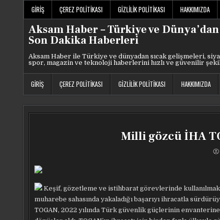
Skip
GIRIŞ
ÇEREZ POLITIKASI
GIZLILIK POLITIKASI
HAKKIMIZDA
to
content
Aksam Haber – Türkiye ve Dünya’dan
Son Dakika Haberleri
Aksam Haber ile Türkiye ve dünyadan sıcak gelişmeleri, siya
spor, magazin ve teknoloji haberlerini hızlı ve güvenilir şeki
GIRIŞ
ÇEREZ POLITIKASI
GIZLILIK POLITIKASI
HAKKIMIZDA
Milli gözcü İHA T
Keşif, gözetleme ve istihbarat görevlerinde kullanılma
muharebe sahasında yakaladığı başarıyı ihracatla sürdürü
TOGAN, 2022 yılında Türk güvenlik güçlerinin envanterine g