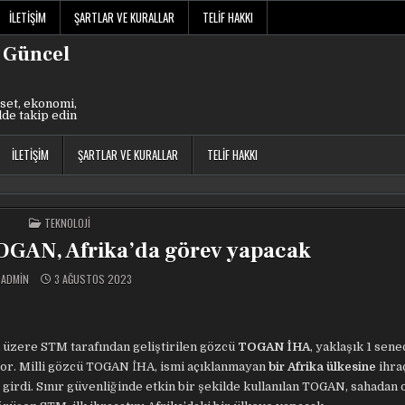
İLETIŞIM
ŞARTLAR VE KURALLAR
TELIF HAKKI
 Güncel
set, ekonomi,
lde takip edin
İLETIŞIM
ŞARTLAR VE KURALLAR
TELIF HAKKI
POSTED
TEKNOLOJI
IN
OGAN, Afrika’da görev yapacak
ADMIN
3 AĞUSTOS 2023
k üzere STM tarafından geliştirilen gözcü
TOGAN İHA
, yaklaşık 1 sene
yor. Milli gözcü TOGAN İHA, ismi açıklanmayan
bir Afrika ülkesine
ihraç
irdi. Sınır güvenliğinde etkin bir şekilde kullanılan TOGAN, sahadan 