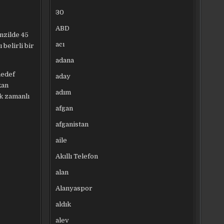
30
ABD
nzilde 45
acı
belirli bir
adana
hedef
aday
kan
adım
k zamanlı
afgan
afganistan
aile
Akıllı Telefon
alan
Alanyaspor
aldık
alev