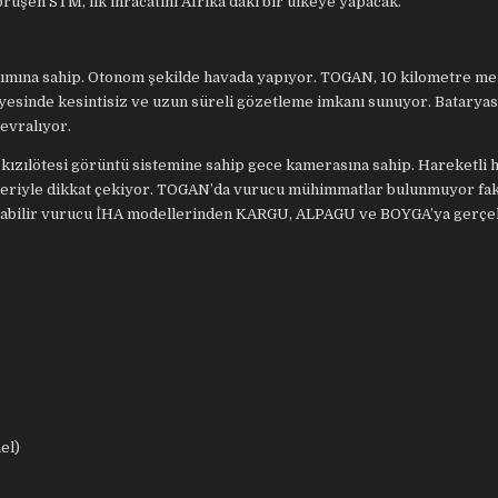
örüşen STM, ilk ihracatını Afrika’daki bir ülkeye yapacak.
ımına sahip. Otonom şekilde havada yapıyor. TOGAN, 10 kilometre me
esinde kesintisiz ve uzun süreli gözetleme imkanı sunuyor. Bataryası 
devralıyor.
kızılötesi görüntü sistemine sahip gece kamerasına sahip. Hareketli 
enekleriyle dikkat çekiyor. TOGAN’da vurucu mühimmatlar bulunmuyor fa
aşınabilir vurucu İHA modellerinden KARGU, ALPAGU ve BOYGA’ya gerçe
el)