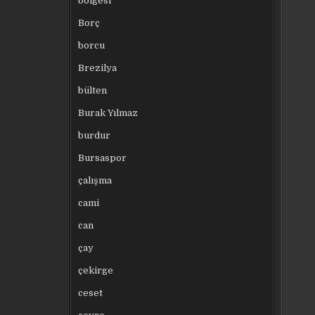
bölgesi
Borç
borcu
Brezilya
bülten
Burak Yılmaz
burdur
Bursaspor
çalışma
cami
can
çay
çekirge
ceset