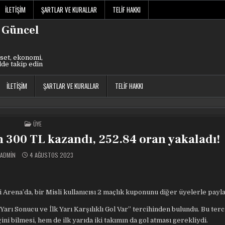
İLETIŞIM
ŞARTLAR VE KURALLAR
TELIF HAKKI
 Güncel
set, ekonomi,
lde takip edin
İLETIŞIM
ŞARTLAR VE KURALLAR
TELIF HAKKI
POSTED
ÜYE
IN
n 300 TL kazandı, 252.84 oran yakaladı!
ADMIN
4 AĞUSTOS 2023
 Arena’da, bir Misli kullanıcısı 2 maçlık kuponunu diğer üyelerle payla
arı Sonucu ve İlk Yarı Karşılıklı Gol Var” tercihinden bulundu. Bu terc
ni bilmesi, hem de ilk yarıda iki takımın da gol atması gerekliydi.