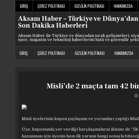
Skip
GIRIŞ
ÇEREZ POLITIKASI
GIZLILIK POLITIKASI
HAKKIMIZDA
to
content
Aksam Haber – Türkiye ve Dünya’dan
Son Dakika Haberleri
Aksam Haber ile Türkiye ve dünyadan sıcak gelişmeleri, siya
spor, magazin ve teknoloji haberlerini hızlı ve güvenilir şeki
GIRIŞ
ÇEREZ POLITIKASI
GIZLILIK POLITIKASI
HAKKIMIZDA
Misli’de 2 maçta tam 42 bi
Misli üyelerinin kupon paylaşımı ve yorumları yaptığı Misli
Üye, kuponunda yer verdiği karşılaşmaların ikisine de “İlk Y
kazanması için üyenin hem ilk yarının hangi sonuçla biteceği