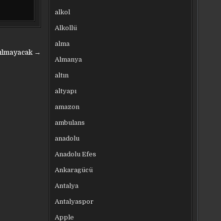
alkol
Alkollü
alma
kılmayacak →
Almanya
altın
altyapı
amazon
ambulans
anadolu
Anadolu Efes
Ankaragücü
Antalya
Antalyaspor
Apple