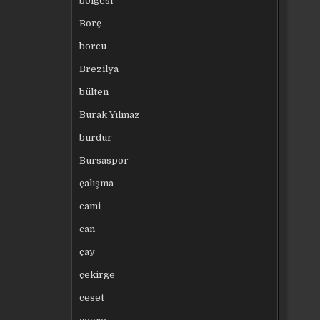
bölgesi
Borç
borcu
Brezilya
bülten
Burak Yılmaz
burdur
Bursaspor
çalışma
cami
can
çay
çekirge
ceset