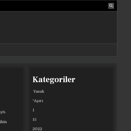
Kategoriler
Yasak
“Aşırı
1
ştı.
15
ihin
2022