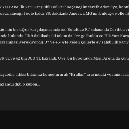
Yarı 2 ve İlk Yarı Karşılıklı Gol Var” seçeneğini tercih eden üye, konu
arıda atacağı 1 gole kaldı. 39. dakikada America MG’nin bulduğu golle ilk
Ligi’nin bir diğer karşılaşmasında ise Botafogo RJ sahasında Coritiba’yı 
inde bulundu. İlk 9 dakikada iki takım da 1’er gol buldu ve “İlk Yarı Karşı
kazanması gerekiyordu. 37 ve 45+4’te gelen gollerle ev sahibi ilk yarıy
186 TL’ye 42 bin 300 TL kazandı. Üye, bu kuponuyla Misli Arena’da günü
şabilir, İddaa bilginizi konuşturarak “Krallar” arasındaki yerinizi alab
kazandırdığı o kupon…