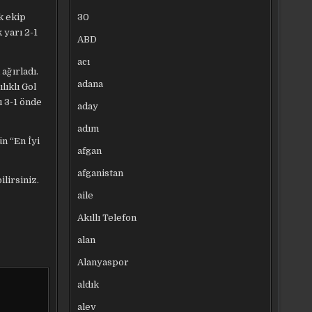
30
k ekip
 yarı 2-1
ABD
acı
ağırladı.
adana
lıklı Gol
ı 3-1 önde
aday
adım
n “En İyi
afgan
afganistan
ilirsiniz.
aile
Akıllı Telefon
alan
Alanyaspor
aldık
alev