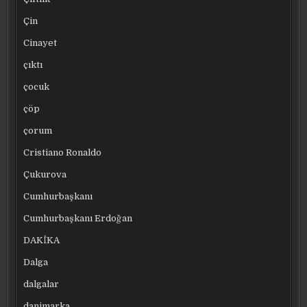
Çin
Cinayet
çıktı
çocuk
çöp
çorum
Cristiano Ronaldo
Çukurova
Cumhurbaşkanı
Cumhurbaşkanı Erdoğan
DAKİKA
Dalga
dalgalar
danimarka