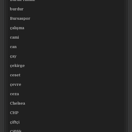
burdur
Bursaspor
çalışma
cami
can
çay
çekirge
ceset
çevre
ceza
Chelsea
CHP
çiftçi
Çiftlik