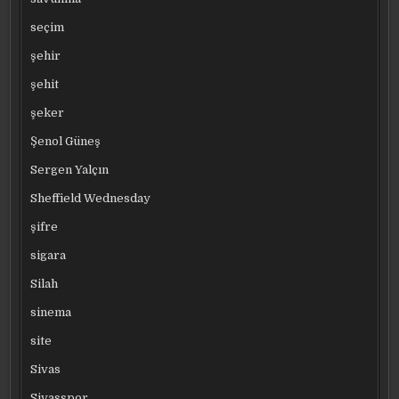
seçim
şehir
şehit
şeker
Şenol Güneş
Sergen Yalçın
Sheffield Wednesday
şifre
sigara
Silah
sinema
site
Sivas
Sivasspor