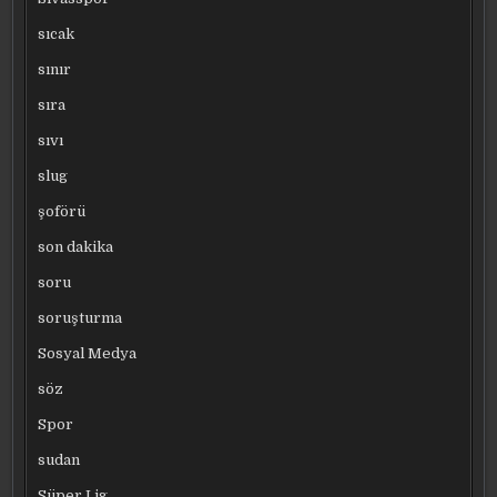
sıcak
sınır
sıra
sıvı
slug
şoförü
son dakika
soru
soruşturma
Sosyal Medya
söz
Spor
sudan
Süper Lig