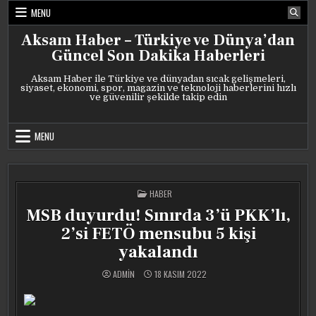
Skip
MENU
to
content
Aksam Haber – Türkiye ve Dünya’dan
Güncel Son Dakika Haberleri
Aksam Haber ile Türkiye ve dünyadan sıcak gelişmeleri,
siyaset, ekonomi, spor, magazin ve teknoloji haberlerini hızlı
ve güvenilir şekilde takip edin
MENU
POSTED
HABER
IN
MSB duyurdu! Sınırda 3’ü PKK’lı,
2’si FETÖ mensubu 5 kişi
yakalandı
ADMIN
18 KASIM 2022