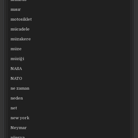
mısır
motosiklet
mücadele
müzakere
müze
müziği
NASA
NATO
ne zaman
neden
net
new york
Neymar
nijerya