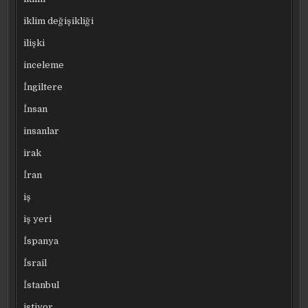
iklim değişikliği
ilişki
inceleme
İngiltere
İnsan
insanlar
irak
İran
iş
iş yeri
İspanya
İsrail
İstanbul
istiyor