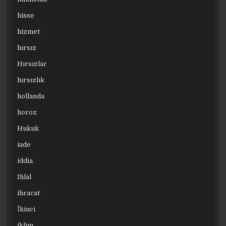
hisse
hizmet
hırsız
Hırsızlar
hırsızlık
hollanda
horoz
Hukuk
iade
iddia
Ihlal
ihracat
İkinci
iklim