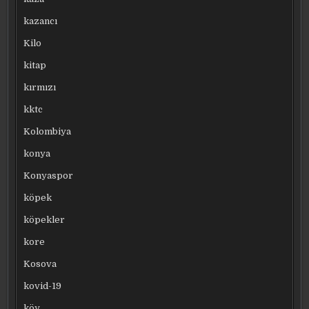
kazancı
Kilo
kitap
kırmızı
kktc
Kolombiya
konya
Konyaspor
köpek
köpekler
kore
Kosova
kovid-19
köy