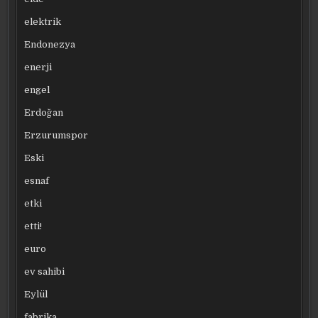
elektrik
Endonezya
enerji
engel
Erdoğan
Erzurumspor
Eski
esnaf
etki
etti!
euro
ev sahibi
Eylül
fabrika