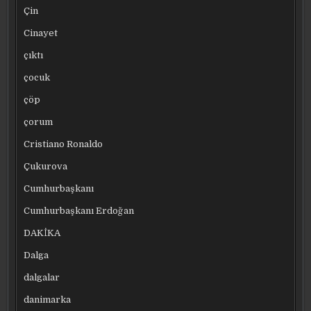
Çin
Cinayet
çıktı
çocuk
çöp
çorum
Cristiano Ronaldo
Çukurova
Cumhurbaşkanı
Cumhurbaşkanı Erdoğan
DAKİKA
Dalga
dalgalar
danimarka