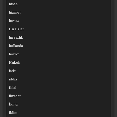
hisse
hizmet
hırsız
Hırsızlar
hırsızlık
hollanda
horoz
Hukuk
iade
iddia
Ihlal
ihracat
İkinci
iklim