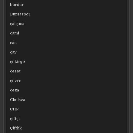
burdur
Bursaspor
çalışma
cami
can
çay
çekirge
ceset
çevre
ceza
Chelsea
CHP
çiftçi
Çiftlik