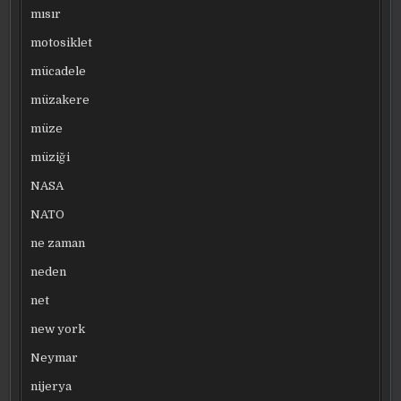
mısır
motosiklet
mücadele
müzakere
müze
müziği
NASA
NATO
ne zaman
neden
net
new york
Neymar
nijerya