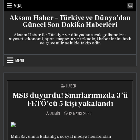
Skip
MENU
to
content
Aksam Haber – Türkiye ve Dünya’dan
Güncel Son Dakika Haberleri
Aksam Haber ile Türkiye ve dünyadan sıcak gelişmeleri,
siyaset, ekonomi, spor, magazin ve teknoloji haberlerini hızlı
ve güvenilir şekilde takip edin
MENU
POSTED
HABER
IN
MSB duyurdu! Sınırlarımızda 3’ü
FETÖ’cü 5 kişi yakalandı
ADMIN
12 MAYIS 2023
Milli Savunma Bakanlığı, sosyal medya hesabından