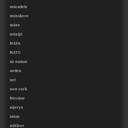
mücadele
müzakere
müze
müziği
NASA
NATO
ne zaman
neden
net
new york
Neymar
nijerya
nisan
nükleer