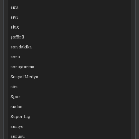
sıra
sıvı
slug
şoförü
son dakika
soru
soruşturma
Sosyal Medya
söz
Spor
sudan
Süper Lig
suriye
sürücü