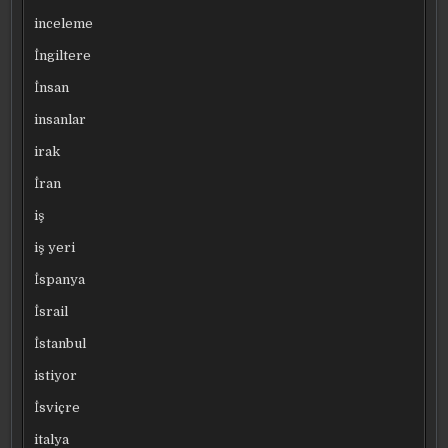
inceleme
İngiltere
İnsan
insanlar
irak
İran
iş
iş yeri
İspanya
İsrail
İstanbul
istiyor
İsviçre
italya