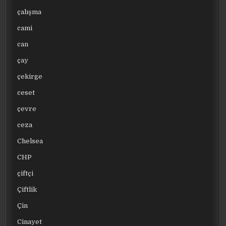
çalışma
cami
can
çay
çekirge
ceset
çevre
ceza
Chelsea
CHP
çiftçi
Çiftlik
Çin
Cinayet