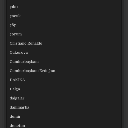
çıktı
çocuk
çöp
çorum
Cristiano Ronaldo
Çukurova
Cumhurbaşkanı
Cumhurbaşkanı Erdoğan
DAKİKA
Dalga
dalgalar
danimarka
demir
denetim