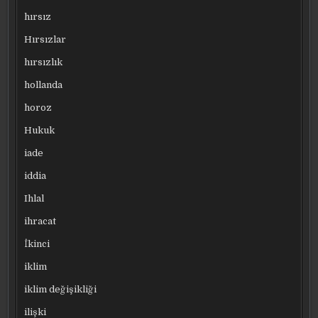
hırsız
Hırsızlar
hırsızlık
hollanda
horoz
Hukuk
iade
iddia
Ihlal
ihracat
İkinci
iklim
iklim değişikliği
ilişki