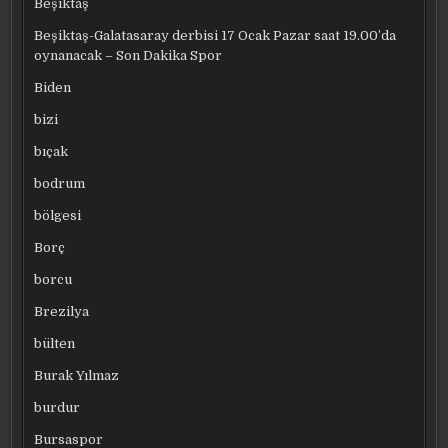
Beşiktaş
Beşiktaş-Galatasaray derbisi 17 Ocak Pazar saat 19.00’da
oynanacak – Son Dakika Spor
Biden
bizi
bıçak
bodrum
bölgesi
Borç
borcu
Brezilya
bülten
Burak Yılmaz
burdur
Bursaspor