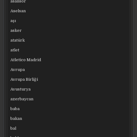
asansör
Aselsan
aşı
asker
atatürk
atlet
Atletico Madrid
Avrupa
Avrupa Birliği
Avusturya
azerbaycan
baba
bakan
bal