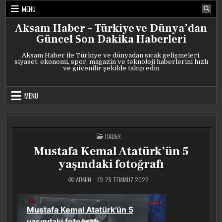
Skip
MENU
to
content
Aksam Haber – Türkiye ve Dünya’dan
Güncel Son Dakika Haberleri
Aksam Haber ile Türkiye ve dünyadan sıcak gelişmeleri,
siyaset, ekonomi, spor, magazin ve teknoloji haberlerini hızlı
ve güvenilir şekilde takip edin
MENU
POSTED
HABER
IN
Mustafa Kemal Atatürk’ün 5
yaşındaki fotoğrafı
ADMIN
25 TEMMUZ 2022