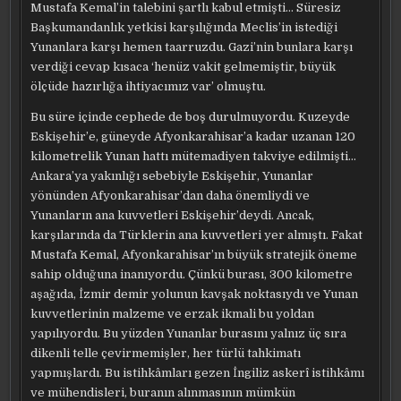
Mustafa Kemal’in talebini şartlı kabul etmişti… Süresiz
Başkumandanlık yetkisi karşılığında Meclis’in istediği
Yunanlara karşı hemen taarruzdu. Gazi’nin bunlara karşı
verdiği cevap kısaca ‘henüz vakit gelmemiştir, büyük
ölçüde hazırlığa ihtiyacımız var’ olmuştu.
Bu süre içinde cephede de boş durulmuyordu. Kuzeyde
Eskişehir’e, güneyde Afyonkarahisar’a kadar uzanan 120
kilometrelik Yunan hattı mütemadiyen takviye edilmişti…
Ankara’ya yakınlığı sebebiyle Eskişehir, Yunanlar
yönünden Afyonkarahisar’dan daha önemliydi ve
Yunanların ana kuvvetleri Eskişehir’deydi. Ancak,
karşılarında da Türklerin ana kuvvetleri yer almıştı. Fakat
Mustafa Kemal, Afyonkarahisar’ın büyük stratejik öneme
sahip olduğuna inanıyordu. Çünkü burası, 300 kilometre
aşağıda, İzmir demir yolunun kavşak noktasıydı ve Yunan
kuvvetlerinin malzeme ve erzak ikmali bu yoldan
yapılıyordu. Bu yüzden Yunanlar burasını yalnız üç sıra
dikenli telle çevirmemişler, her türlü tahkimatı
yapmışlardı. Bu istihkâmları gezen İngiliz askerî istihkâmı
ve mühendisleri, buranın alınmasının mümkün