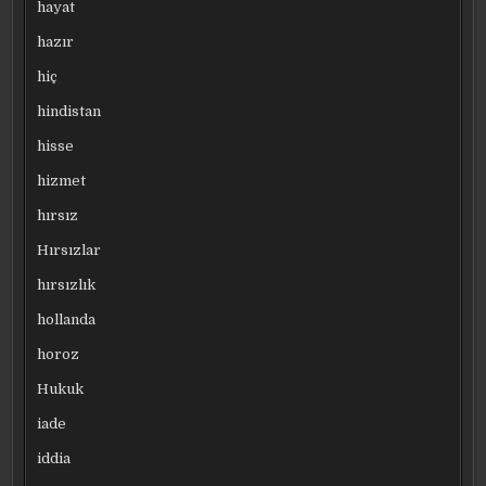
hayat
hazır
hiç
hindistan
hisse
hizmet
hırsız
Hırsızlar
hırsızlık
hollanda
horoz
Hukuk
iade
iddia