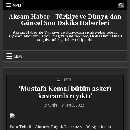
Skip
MENU
to
content
Aksam Haber – Türkiye ve Dünya’dan
Güncel Son Dakika Haberleri
Aksam Haber ile Türkiye ve dünyadan sıcak gelişmeleri,
siyaset, ekonomi, spor, magazin ve teknoloji haberlerini hızlı
ve güvenilir şekilde takip edin
MENU
POSTED
HABER
IN
‘Mustafa Kemal bütün askerî
kavramları yıktı’
ADMIN
1 EYLÜL 2022
Safa Tekeli –
Atatürk, Büyük Taarruz ve 30 Ağustos’ta