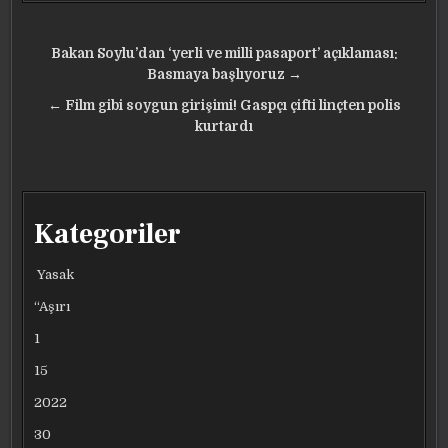
Yazı
Bakan Soylu’dan ‘yerli ve milli pasaport’ açıklaması:
gezinmesi
Basmaya başlıyoruz →
← Film gibi soygun girişimi! Gaspçı çifti linçten polis
kurtardı
Kategoriler
Yasak
“Aşırı
1
15
2022
30