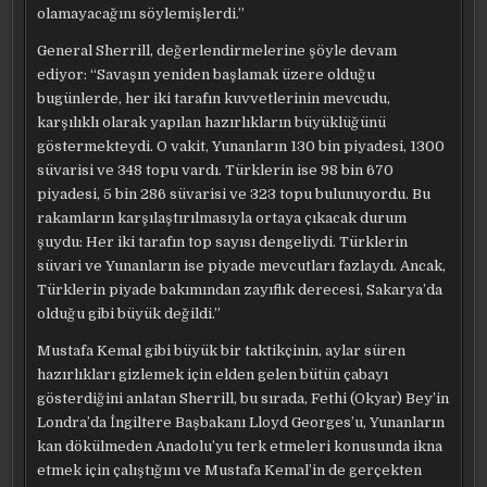
olamayacağını söylemişlerdi.”
General Sherrill, değerlendirmelerine şöyle devam
ediyor: “Savaşın yeniden başlamak üzere olduğu
bugünlerde, her iki tarafın kuvvetlerinin mevcudu,
karşılıklı olarak yapılan hazırlıkların büyüklüğünü
göstermekteydi. O vakit, Yunanların 130 bin piyadesi, 1300
süvarisi ve 348 topu vardı. Türklerin ise 98 bin 670
piyadesi, 5 bin 286 süvarisi ve 323 topu bulunuyordu. Bu
rakamların karşılaştırılmasıyla ortaya çıkacak durum
şuydu: Her iki tarafın top sayısı dengeliydi. Türklerin
süvari ve Yunanların ise piyade mevcutları fazlaydı. Ancak,
Türklerin piyade bakımından zayıflık derecesi, Sakarya’da
olduğu gibi büyük değildi.”
Mustafa Kemal gibi büyük bir taktikçinin, aylar süren
hazırlıkları gizlemek için elden gelen bütün çabayı
gösterdiğini anlatan Sherrill, bu sırada, Fethi (Okyar) Bey’in
Londra’da İngiltere Başbakanı Lloyd Georges’u, Yunanların
kan dökülmeden Anadolu’yu terk etmeleri konusunda ikna
etmek için çalıştığını ve Mustafa Kemal’in de gerçekten