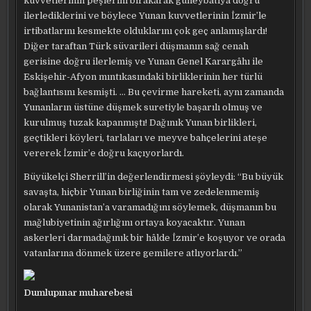
kuvvetlerinin peşlerini bırakarak güneybatıya doğru
ilerlediklerini ve böylece Yunan kuvvetlerinin İzmir’le
irtibatlarını kesmekte olduklarını çok geç anlamışlardı!
Diğer taraftan Türk süvarileri düşmanın sağ cenah
gerisine doğru ilerlemiş ve Yunan Genel Karargâhı ile
Eskişehir-Afyon mıntıkasındaki birliklerinin her türlü
bağlantısını kesmişti. … Bu çevirme hareketi, aynı zamanda
Yunanların üstüne düşmek suretiyle başarılı olmuş ve
kurulmuş tuzak kapanmıştı! Dağınık Yunan birlikleri,
geçtikleri köyleri, tarlaları ve meyve bahçelerini ateşe
vererek İzmir’e doğru kaçıyorlardı.
Büyükelçi Sherrill’in değerlendirmesi şöyleydi: “Bu büyük
savaşta, hiçbir Yunan birliğinin tam ve zedelenmemiş
olarak Yunanistan’a varamadığını söylemek, düşmanın bu
mağlubiyetinin ağırlığını ortaya koyacaktır. Yunan
askerleri darmadağınık bir hâlde İzmir’e koşuyor ve orada
vatanlarına dönmek üzere gemilere atlıyorlardı.”
Dumlupınar muharebesi