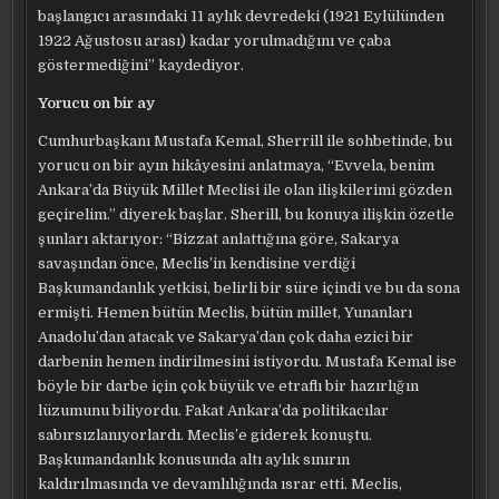
başlangıcı arasındaki 11 aylık devredeki (1921 Eylülünden
1922 Ağustosu arası) kadar yorulmadığını ve çaba
göstermediğini” kaydediyor.
Yorucu on bir ay
Cumhurbaşkanı Mustafa Kemal, Sherrill ile sohbetinde, bu
yorucu on bir ayın hikâyesini anlatmaya, “Evvela, benim
Ankara’da Büyük Millet Meclisi ile olan ilişkilerimi gözden
geçirelim.” diyerek başlar. Sherill, bu konuya ilişkin özetle
şunları aktarıyor: “Bizzat anlattığına göre, Sakarya
savaşından önce, Meclis’in kendisine verdiği
Başkumandanlık yetkisi, belirli bir süre içindi ve bu da sona
ermişti. Hemen bütün Meclis, bütün millet, Yunanları
Anadolu’dan atacak ve Sakarya’dan çok daha ezici bir
darbenin hemen indirilmesini istiyordu. Mustafa Kemal ise
böyle bir darbe için çok büyük ve etraflı bir hazırlığın
lüzumunu biliyordu. Fakat Ankara’da politikacılar
sabırsızlanıyorlardı. Meclis’e giderek konuştu.
Başkumandanlık konusunda altı aylık sınırın
kaldırılmasında ve devamlılığında ısrar etti. Meclis,