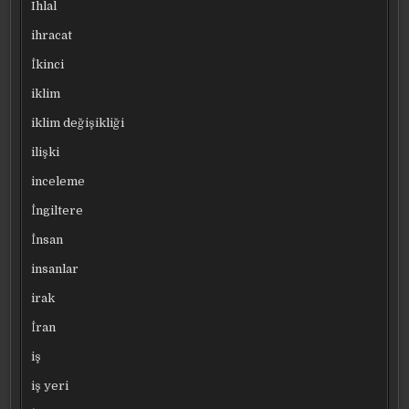
Ihlal
ihracat
İkinci
iklim
iklim değişikliği
ilişki
inceleme
İngiltere
İnsan
insanlar
irak
İran
iş
iş yeri