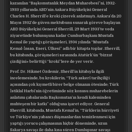
kazanılan “Başkomutanlık Meydan Muharebesi”ni, 1932-
1933 yıllarında ABD’nin Ankara Büyükelçisi General
Charles H. Sherrill’e kroki çizerek anlatmıştı. Ankara’da 20
Mayıs 1932’de güven mektubunu sunarak göreve başlayan
ABD Büyükelçisi General Sherrill, 29 Mart 1933’te veda
ziyaretinde bulunuşuna kadar Cumhurbaşkanı Mustafa
Kemal ile yaptığı görüşmeleri, 1934 yılında “Mustafa
Kemal-İnsan, Eseri, Ülkesi” adlı bir kitapta toplar. Sherrill,
bu kitabında, görüşmeleri sırasında Atatürk’ün “bizzat
çizdiğini» belirttiği “kroki”lere de yer verir.
Prof. Dr. Hikmet Özdemir, Sherill’in kitabıyla ilgili
incelemesinde, bu krokilerin, “Türk askerî tarihçiliği
açısından çok kıymetli birer belge olmanın ötesinde; Türk
İstiklal Harbi’nin öğretiminde söz konusu muharebelerin
anlatımı çabalarında Başkomutan’ın kendi kaleminden
muhteşem bir katkı” olduğuna işaret ediyor. General
Sherrill, kitabında, Mustafa Kemal’in, “Türklerin hürriyeti
ve Türkiye’nin yabancı düşmanlardan temizlenmesi için
yaptığı yorucu çalışmasının hiçbir döneminde, uzun
Sakarya savaşı ile daha kısa süren Dumlupınar savaşı