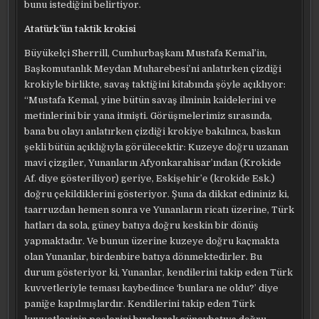
bunu istediğini belirtiyor.
Atatürk’ün taktik krokisi
Büyükelçi Sherrill, Cumhurbaşkanı Mustafa Kemal’in,
Başkomutanlık Meydan Muharebesi’ni anlatırken çizdiği
krokiyle birlikte, savaş taktiğini kitabında şöyle açıklıyor:
“Mustafa Kemal, yine bütün savaş ilminin kaidelerini ve
metinlerini bir yana itmişti. Görüşmelerimiz sırasında,
bana bu olayı anlatırken çizdiği krokiye bakılınca, baskın
şekli bütün açıklığıyla görülecektir: Kuzeye doğru uzanan
mavi çizgiler, Yunanların Afyonkarahisar’ından (Krokide
Af. diye gösteriliyor) geriye, Eskişehir’e (krokide Esk.)
doğru çekildiklerini gösteriyor. Şuna da dikkat edininiz ki,
taarruzdan hemen sonra ve Yunanların ricatı üzerine, Türk
hatları da sola, güney batıya doğru keskin bir dönüş
yapmaktadır. Ve bunun üzerine kuzeye doğru kaçmakta
olan Yunanlar, birdenbire batıya dönmektedirler. Bu
durum gösteriyor ki, Yunanlar, kendilerini takip eden Türk
kuvvetleriyle teması kaybedince ‘bunlara ne oldu?’ diye
paniğe kapılmışlardır. Kendilerini takip eden Türk