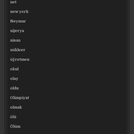
net
new york
Neymar
nijerya
nisan
nükleer
öğretmen
okul
olay
oldu
Olimpiyat
olmak
ölü
Ölüm