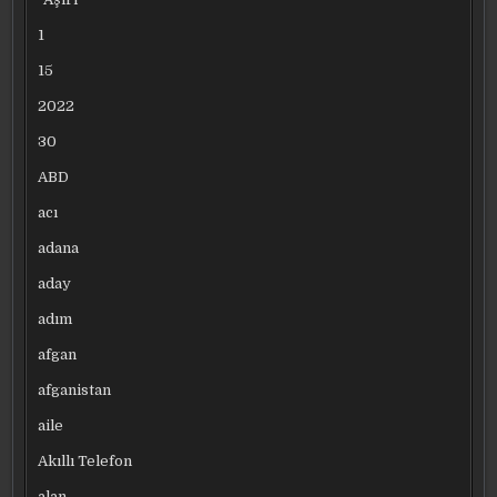
1
15
2022
30
ABD
acı
adana
aday
adım
afgan
afganistan
aile
Akıllı Telefon
alan