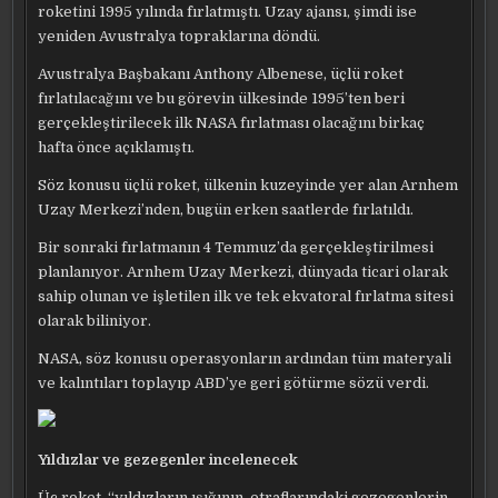
roketini 1995 yılında fırlatmıştı. Uzay ajansı, şimdi ise
yeniden Avustralya topraklarına döndü.
Avustralya Başbakanı Anthony Albenese, üçlü roket
fırlatılacağını ve bu görevin
ülkesinde 1995’ten beri
gerçekleştirilecek ilk NASA fırlatması olacağını birkaç
hafta önce açıklamıştı.
Söz konusu üçlü roket, ülkenin kuzeyinde yer alan Arnhem
Uzay Merkezi’nden, bugün erken saatlerde fırlatıldı.
Bir sonraki fırlatmanın 4 Temmuz’da gerçekleştirilmesi
planlanıyor. Arnhem Uzay Merkezi, dünyada ticari olarak
sahip olunan ve işletilen ilk ve tek ekvatoral fırlatma sitesi
olarak biliniyor.
NASA, söz konusu operasyonların ardından tüm materyali
ve kalıntıları toplayıp ABD’ye geri götürme sözü verdi.
Yıldızlar ve gezegenler incelenecek
Üç roket, “yıldızların ışığının, etraflarındaki gezegenlerin