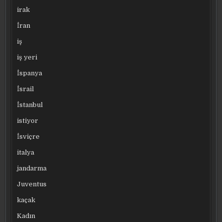
irak
İran
iş
iş yeri
İspanya
İsrail
İstanbul
istiyor
İsviçre
italya
jandarma
Juventus
kaçak
Kadın