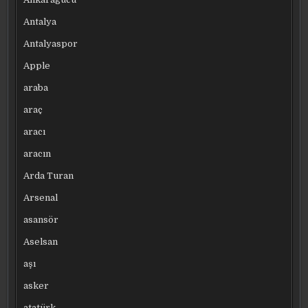
Antalya
Antalyaspor
Apple
araba
araç
aracı
aracın
Arda Turan
Arsenal
asansör
Aselsan
aşı
asker
atatürk