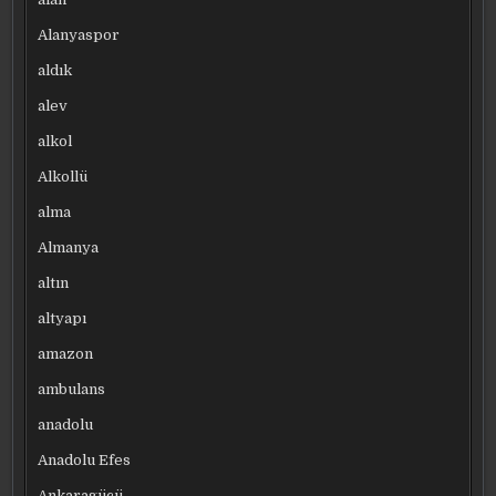
Alanyaspor
aldık
alev
alkol
Alkollü
alma
Almanya
altın
altyapı
amazon
ambulans
anadolu
Anadolu Efes
Ankaragücü