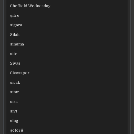
Sheffield Wednesday
şifre
sigara
Silah
sinema
site
Sivas
Sivasspor
sıcak
sınır
sıra
sıvı
slug
şoförü