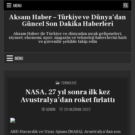
Skip
MENU
to
content
Aksam Haber – Türkiye ve Dünya’dan
Güncel Son Dakika Haberleri
Aksam Haber ile Türkiye ve dünyadan sıcak gelişmeleri,
siyaset, ekonomi, spor, magazin ve teknoloji haberlerini hızlı
ve güvenilir şekilde takip edin
MENU
POSTED
TEKNOLOJI
IN
NASA, 27 yıl sonra ilk kez
Avustralya’dan roket fırlattı
ADMIN
29 HAZIRAN 2022
ABD Havacılık ve Uzay Ajansı (NASA), Avustralya’dan son