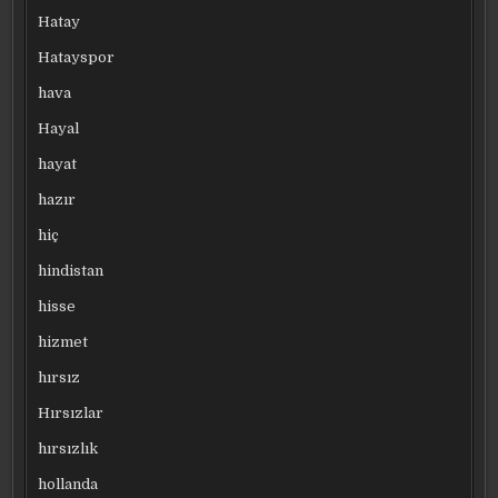
Hatay
Hatayspor
hava
Hayal
hayat
hazır
hiç
hindistan
hisse
hizmet
hırsız
Hırsızlar
hırsızlık
hollanda