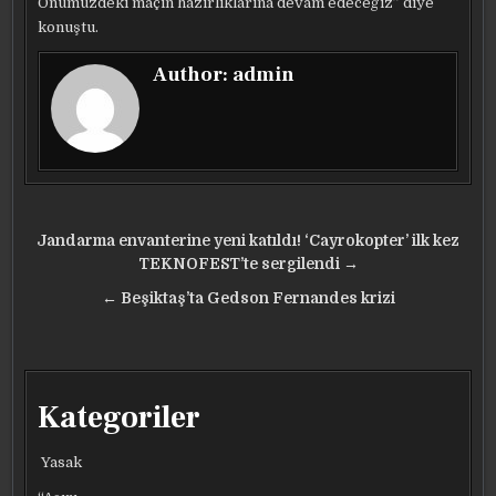
Önümüzdeki maçın hazırlıklarına devam edeceğiz” diye
konuştu.
Author:
admin
Yazı
Jandarma envanterine yeni katıldı! ‘Cayrokopter’ ilk kez
gezinmesi
TEKNOFEST’te sergilendi →
← Beşiktaş’ta Gedson Fernandes krizi
Kategoriler
Yasak