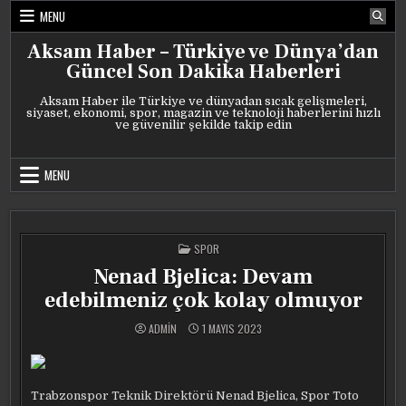
Skip
MENU
to
content
Aksam Haber – Türkiye ve Dünya’dan
Güncel Son Dakika Haberleri
Aksam Haber ile Türkiye ve dünyadan sıcak gelişmeleri,
siyaset, ekonomi, spor, magazin ve teknoloji haberlerini hızlı
ve güvenilir şekilde takip edin
MENU
POSTED
SPOR
IN
Nenad Bjelica: Devam
edebilmeniz çok kolay olmuyor
ADMIN
1 MAYIS 2023
Trabzonspor Teknik Direktörü Nenad Bjelica, Spor Toto