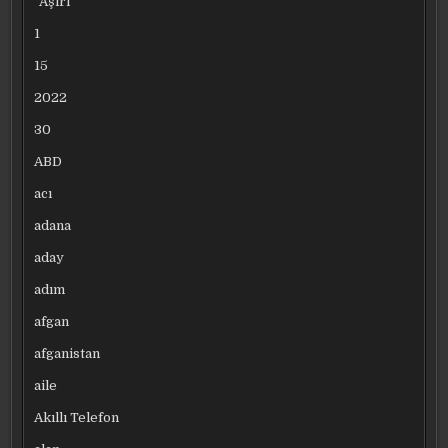
“Aşırı
1
15
2022
30
ABD
acı
adana
aday
adım
afgan
afganistan
aile
Akıllı Telefon