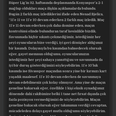
Süper Lig’in 32. haftasında deplasmanda Konyaspor’a 2-1
mağlup oldukları maça ilişkin açıklamalarda bulundu.
Bugün 2 farklı maç izlediklerini ifade eden Nenad Bjelica,
“11’e 11 ve 11’e 10 devam ederken 2 farklı maç izledik. Maç
11’e 11 devam ederken çok daha domine eden, maçın
kontrolünü elinde bulunduran taraf kesinlikle bizdik.
Savunmada hiçbir sıkıntı çekmediğimiz, istediğimiz her
şeyi oyuncuların bize verdiği, iyi geri dönüşler aldığımız
bir kısımdı. Dolayısıyla bu kısımdan bahsedecek olursak
eğer, gayet memnun olduğumu, oyuncularımızın
istediğimiz her şeyi sahaya yansıttığını ve savunmada da
iyi bir duruş gösterdiğimizi söyleyebilirim. 11’e 10’luk
kısımda ise Sivasspor maçından sonra yine bir kırmızı kart
yaşadık maalesef. 11’e 10 devam ederken de savunmaya
devam edebilmeniz çok kolay olmuyor. Ama yine de maçın
geneline bakarsak eğer, özellikle 1 kişi eksik oynadığımız
dönemde dahi rakibimize belki 1 tane net fırsat dışında çok
fazla pozisyon vermediğimizi de söyleyebilirim. Maçın
geneline bakacak olursak eğer takımımın verdiği cevaptan,
mücadeleden dolayı gayet mutlu olduğumu söyleyebilirim.