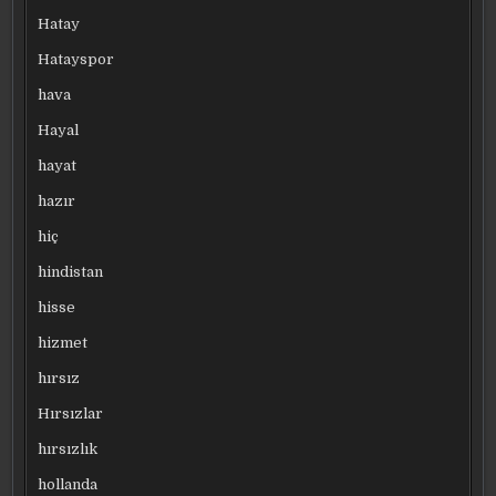
Hatay
Hatayspor
hava
Hayal
hayat
hazır
hiç
hindistan
hisse
hizmet
hırsız
Hırsızlar
hırsızlık
hollanda