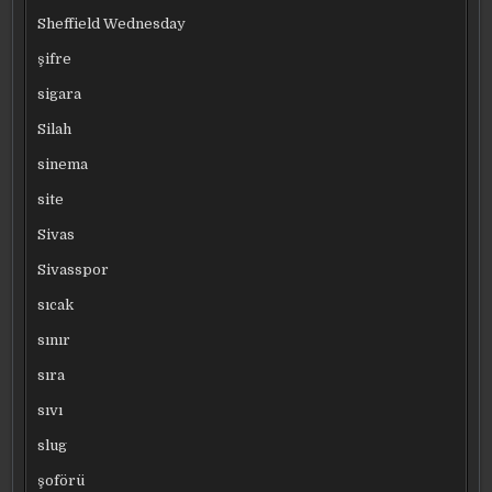
Sheffield Wednesday
şifre
sigara
Silah
sinema
site
Sivas
Sivasspor
sıcak
sınır
sıra
sıvı
slug
şoförü