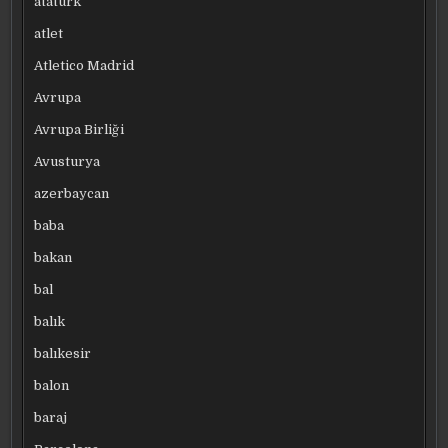
atatürk
atlet
Atletico Madrid
Avrupa
Avrupa Birliği
Avusturya
azerbaycan
baba
bakan
bal
balık
balıkesir
balon
baraj