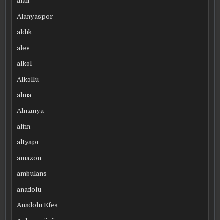
alan
Alanyaspor
aldık
alev
alkol
Alkollü
alma
Almanya
altın
altyapı
amazon
ambulans
anadolu
Anadolu Efes