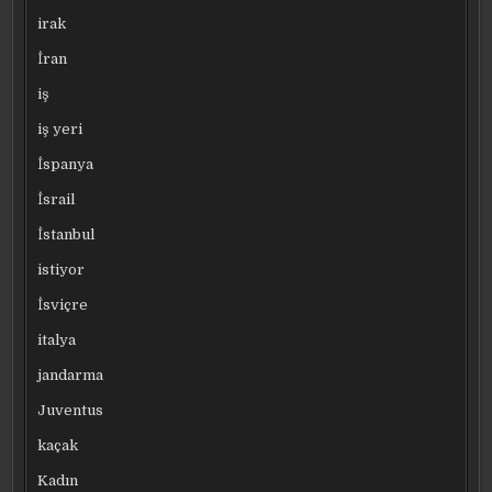
irak
İran
iş
iş yeri
İspanya
İsrail
İstanbul
istiyor
İsviçre
italya
jandarma
Juventus
kaçak
Kadın