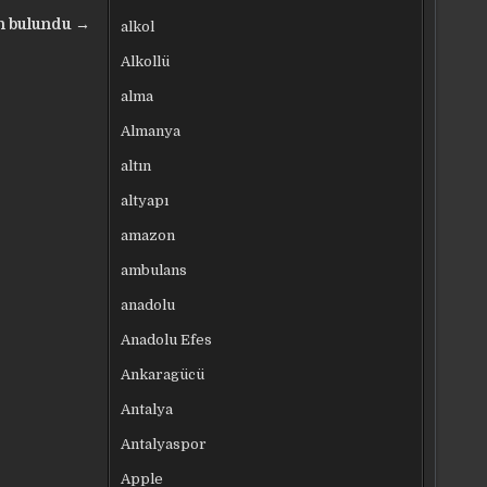
en bulundu →
alkol
Alkollü
alma
Almanya
altın
altyapı
amazon
ambulans
anadolu
Anadolu Efes
Ankaragücü
Antalya
Antalyaspor
Apple