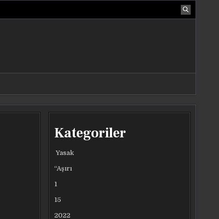
Kategoriler
Yasak
“Aşırı
1
15
2022