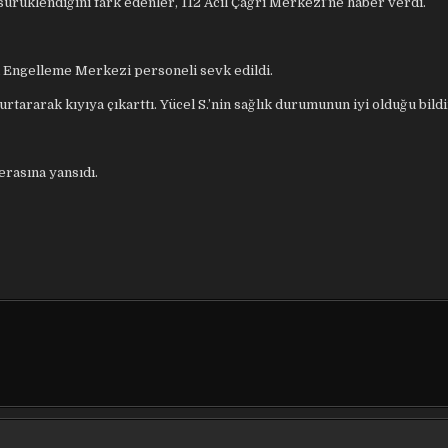
sürüklendiğini fark edenler, 112 Acil Çağrı Merkezi’ne haber verdi.
nı Engelleme Merkezi personeli sevk edildi.
urtararak kıyıya çıkarttı. Yücel S.’nin sağlık durumunun iyi olduğu bildir
erasına yansıdı.