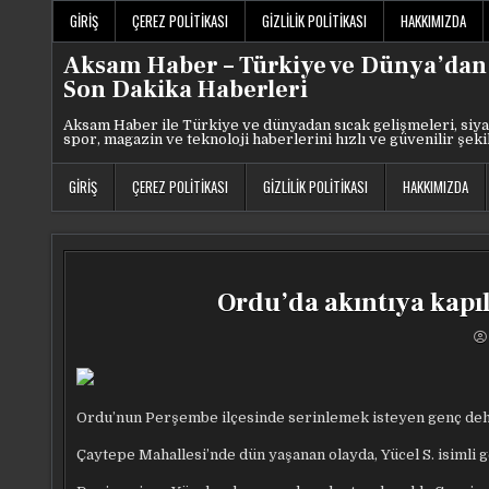
Skip
GIRIŞ
ÇEREZ POLITIKASI
GIZLILIK POLITIKASI
HAKKIMIZDA
to
content
Aksam Haber – Türkiye ve Dünya’dan
Son Dakika Haberleri
Aksam Haber ile Türkiye ve dünyadan sıcak gelişmeleri, siya
spor, magazin ve teknoloji haberlerini hızlı ve güvenilir şeki
GIRIŞ
ÇEREZ POLITIKASI
GIZLILIK POLITIKASI
HAKKIMIZDA
Ordu’da akıntıya kap
Ordu’nun Perşembe ilçesinde serinlemek isteyen genç dehş
Çaytepe Mahallesi’nde dün yaşanan olayda, Yücel S. isimli ge