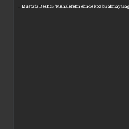
Yazı
← Mustafa Destici: ‘Muhalefetin elinde koz bırakmayacağ
gezinmesi