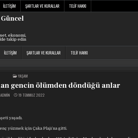
İLETIŞIM
ŞARTLAR VE KURALLAR
TELIF HAKKI
 Güncel
set, ekonomi,
lde takip edin
İLETIŞIM
ŞARTLAR VE KURALLAR
TELIF HAKKI
POSTED
YAŞAM
IN
ılan gencin ölümden döndüğü anlar
ADMIN
19 TEMMUZ 2022
eti yaşadı.
nç yüzmek için Çaka Plajı’na gitti.