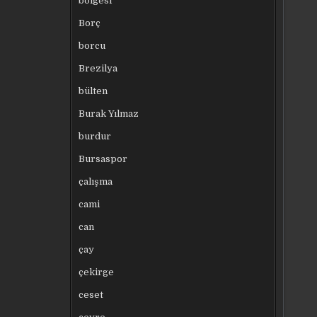
bölgesi
Borç
borcu
Brezilya
bülten
Burak Yılmaz
burdur
Bursaspor
çalışma
cami
can
çay
çekirge
ceset