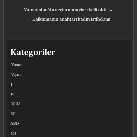
Yazı
Yunanistan’da seçim sonuçları belli oldu →
gezinmesi
← Kalkınmanın anahtarı kadın istihdamı
Kategoriler
Yasak
“Aşırı
1
15
2022
30
ABD
acı