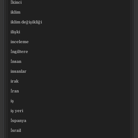
İkinci
iklim
iklim değişikliği
ilişki
inceleme
İngiltere
İnsan
insanlar
irak
İran
iş
iş yeri
İspanya
İsrail