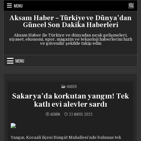
Skip
MENU
to
content
Aksam Haber – Türkiye ve Dünya’dan
Güncel Son Dakika Haberleri
Aksam Haber ile Türkiye ve dünyadan sıcak gelişmeleri,
siyaset, ekonomi, spor, magazin ve teknoloji haberlerini hızlı
ve güvenilir şekilde takip edin
MENU
POSTED
HABER
IN
Sakarya’da korkutan yangın! Tek
katlı evi alevler sardı
ADMIN
23 MAYIS 2023
Yangın, Kocaali ilçesi Süngüt Mahallesi’nde bulunan tek