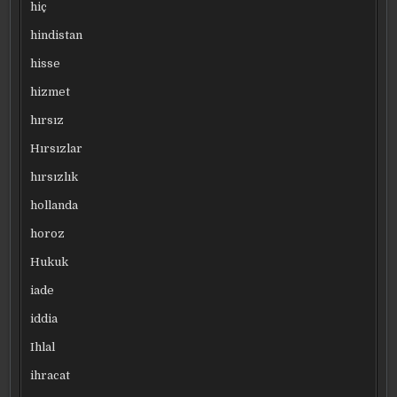
hiç
hindistan
hisse
hizmet
hırsız
Hırsızlar
hırsızlık
hollanda
horoz
Hukuk
iade
iddia
Ihlal
ihracat