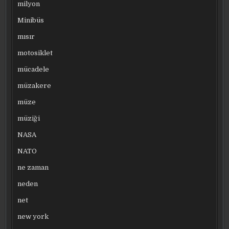
milyon
Minibüs
mısır
motosiklet
mücadele
müzakere
müze
müziği
NASA
NATO
ne zaman
neden
net
new york