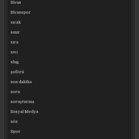
Sivas
Sivasspor
sıcak
sınır
sıra
sıvı
slug
şoförü
son dakika
soru
soruşturma
Sosyal Medya
söz
Spor