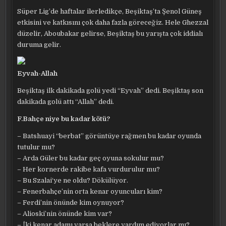
Süper Lig’de haftalar ilerledikçe, Beşiktaş’ta Şenol Güneş
etkisini ve katkısını çok daha fazla göreceğiz. Hele Ghezzal
düzelir, Aboubakar gelirse, Beşiktaş bu yarışta çok iddialı
duruma gelir.
Eyvah-Allah
Beşiktaş ilk dakikada golü yedi “Eyvah” dedi. Beşiktaş son
dakikada golü attı “Allah” dedi.
F.Bahçe niye bu kadar kötü?
– Batshuayi “berbat” görüntüye rağmen bu kadar oyunda
tutulur mu?
– Arda Güler bu kadar geç oyuna sokulur mu?
– Her kornerde rakibe kafa vurdurulur mu?
– Bu Szalai‘ye ne oldu? Dökülüyor.
– Fenerbahçe’nin orta kenar oyuncuları kim?
– Ferdi’nin önünde kim oynuyor?
– Alioski’nin önünde kim var?
– İki kenar adamı varsa beklere yardım ediyorlar mı?