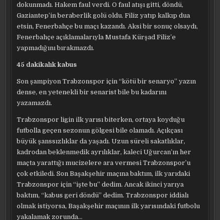
dokunmadı. Hakem faul verdi. O faul atışı gitti, döndü,
Gaziantep’in beraberlik golü oldu. Filiz yatıp kalkıp dua
etsin, Fenerbahçe bu maçı kazandı. Aksi bir sonuç olsaydı,
Fenerbahçe açıklamalarıyla Mustafa Kürşad Filiz’e
yapmadığını bırakmazdı.
45 dakikalık kabus
Son şampiyon Trabzonspor için “kötü bir senaryo” yazın
dense, en yetenekli bir senarist bile bu kadarını
yazamazdı.
Trabzonspor ligin ilk yarısı biterken, ortaya koyduğu
futbolla geçen sezonun gölgesi bile olamadı. Açıkçası
büyük şanssızlıklar da yaşadı. Uzun süreli sakatlıklar,
kadrodan beklenmedik ayrılıklar, kaleci Uğurcan’ın her
maçta yarattığı mucizelere ara vermesi Trabzonspor’u
çok etkiledi. Son Başakşehir maçına baktım, ilk yarıdaki
Trabzonspor için “işte bu” dedim. Ancak ikinci yarıya
baktım, “kabus geri döndü” dedim. Trabzonspor iddialı
olmak istiyorsa, Başakşehir maçının ilk yarısındaki futbolu
yakalamak zorunda…