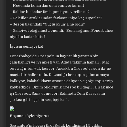
– Hücumda kenardan orta yapıyorlar mı?
– Rakibe bu kadar fazla pozisyon verilir mi?
– Golcüler attıklarından fazlasını niye kaçırıyorlar?
– Sezon başındaki “Güçlü oyun”a ne oldu?
– Galibiyet olağanüstü önemli… Buna rağmen Fenerbahçe
niye bu kadar kötü?
İşçisin sen işçi kal
Fenerbahçe’de Crespo’nun hayranlık yaratan bir
çalışkanlığı ve iyi niyeti var. Adeta takımın hamalı… Maç
boyu ağır bir yük taşıyor. Ancak bu Crespo’ya son iki-üç
maçta bir haller oldu. Kazandığı her topta çalım atmaya
kalkıyor, kalabalıkların arasına dalıyor ve çoğu topu ezip
kaybediyor. Bizim bildiğimiz Crespo bu değil… Bırak ince
işi Crespo… Sana uymuyor. Rahmetli Cem Karaca’nın
şarkısı gibi “işçisin sen, işçi kal”…
Boşuna söylemiyoruz
Gaziantep’in hocası Erol Bulut, kendisinin 1.5 yıldır,