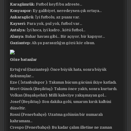
Karagümrük:
Futbol keyfi bu adreste…
Konyaspor:
Ey galibiyet, neredeysen çık ortaya…
Ankaragücü:
İyi futbolu, az puanı var.
Kayseri:
Para yok, pul yok, futbol var…
Antalya:
İyi hoca, iyi kadro , kötü futbol…
Alanya:
Bahar havası gibi… Bir açıyor, bir kapıyor…
Gaziantep:
Ah şu parasızlığın gözü kör olsun.
Göze batanlar
Ertuğrul (Gaziantep): Önce büyük hata, sonra büyük
dokunuşlar…
Eze ( İstanbulspor ): Takımın hücum gücünü ikiye katladı.
Mert Günok (Beşiktaş): Takımı önce yaktı, sonra kurtardı.
Volkan (Başakşehir): Milli kaleciye yakışmayan gol…
Josef (Beşiktaş): Son dakika golü, umarım kırık kalbini
düzeltir.
Rossi (Fenerbahçe): Uzatma golünün bir numaralı
kahramanı…
Crespo (Fenerbahçe): Bu kadar çalım illetine ne zaman