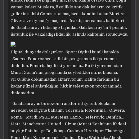
Ancak sıkıntı çektiği her maçta bir kalite ortaya çıktı. Çoğu
zaman kaleci Muslera, özellikle son dakikaların ve kritik
gollerin sahibi Gomis, son maçlarda kendini bulan Mertens,
Olivera ve oynadığı maçlarda Icardi, tartışılmaz kaliteleri
ile Galatasaray’ı liderliğe taşıdılar. Galatasaray ‘ın 4 puanlık
üstünlük ile yakaladığı liderlik, aslında kalitenin sonucuydu.
Digital dünyada dolaşırken, Sport Digital isimli kanalda
“Sadece Fenerbahçe” adlı bir programda iki yorumcu
dinledim. Fenerbahçeli iki yorumcu… Bu iki yorumcudan
Murat Zorlu’nun programda söylediklerini, noktasına,
virgülüne dokunmadan aktarıyorum. Kalite farkının bu
kadar güzel anlatıldığını, hiçbir televizyon programında
dinlemedim.
“Galatasaray’ın bu sezon transfer ettiği futbolcuların
nereden geldiğine bakalım. Torreira: Fiorentina… Olivera:
Roma… Icardi: PSG… Mertens: Lazio… Seferoviç: Benfica…
Mata: Manchester United… Bizim (Murat Zorlu’nun ifadesi
böyle): Batshuayi: Beşiktaş… Gustavo Henrique: Flamengo…
Emre Mor: Karagümrük… Joshua King: Watford… Alioski: