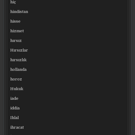
hiç
hindistan
hisse
hizmet
hırsız
Hırsızlar
hırsızlık
hollanda
horoz
Hukuk
iade
iddia
Ihlal
ihracat