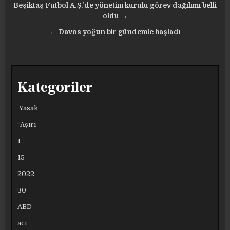
Yazı
Beşiktaş Futbol A.Ş.’de yönetim kurulu görev dağılımı belli
gezinmesi
oldu →
← Davos yoğun bir gündemle başladı
Kategoriler
Yasak
“Aşırı
1
15
2022
30
ABD
acı