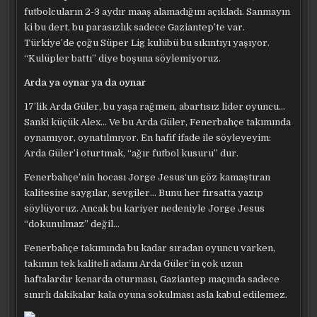
futbolcuların 2-3 aydır maaş alamadığını açıkladı. Sanmayın
ki bu dert, bu parasızlık sadece Gaziantep’te var.
Türkiye’de çoğu Süper Lig kulübü bu sıkıntıyı yaşıyor.
“Kulüpler battı” diye boşuna söylemiyoruz.
Arda ya oynar ya da oynar
17’lik Arda Güler, bu yaşa rağmen, abartısız lider oyuncu…
Sanki küçük Alex… Ve bu Arda Güler, Fenerbahçe takımında
oynamıyor, oynatılmıyor. En hafif ifade ile söyleyeyim:
Arda Güler’i oturtmak, “ağır futbol kusuru” dur.
Fenerbahçe’nin hocası Jorge Jesus‘un göz kamaştıran
kalitesine saygılar, sevgiler… Bunu her fırsatta yazıp
söylüyoruz. Ancak bu kariyer nedeniyle Jorge Jesus
“dokunulmaz” değil…
Fenerbahçe takımında bu kadar sıradan oyuncu varken,
takımın tek kaliteli adamı Arda Güler’in çok uzun
haftalardır kenarda oturması, Gaziantep maçında sadece
sınırlı dakikalar kala oyuna sokulması asla kabul edilemez.