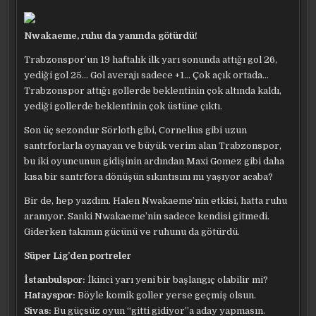
Nwakaeme, ruhu da yanında götürdü!
Trabzonspor’un 19 haftalık ilk yarı sonunda attığı gol 26,
yediği gol 25… Gol averajı sadece +1… Çok açık ortada…
Trabzonspor attığı gollerde beklentinin çok altında kaldı,
yediği gollerde beklentinin çok üstüne çıktı.
Son üç sezondur Sörloth gibi, Cornelius gibi uzun
santrforlarla oynayan ve büyük verim alan Trabzonspor,
bu iki oyuncunun gidişinin ardından Maxi Gomez gibi daha
kısa bir santrfora dönüşün sıkıntısını mı yaşıyor acaba?
Bir de, hep yazdım. Halen Nwakaeme’nin etkisi, hatta ruhu
aranıyor. Sanki Nwakaeme’nin sadece kendisi gitmedi.
Giderken takımın gücünü ve ruhunu da götürdü.
Süper Lig’den portreler
İstanbulspor:
İkinci yarı yeni bir başlangıç olabilir mi?
Hatayspor:
Böyle komik goller yerse geçmiş olsun.
Sivas:
Bu güçsüz oyun “gitti gidiyor”a aday yapmasın.