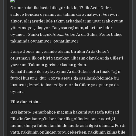
O sınırlı dakikalarda bile gördük ki, 17’lik Arda Güler,
sadece kendisi oynamıyor, takımı da oynatıyor. Veriyor,
alıyor, el işaretleriyle takım arkadaşlarını uyararak oyunu
yönetmeye çalışıyor. Bu yaşa rağmen, abartısız lider
oyuncu… Sanki küçük Alex… Ve bu Arda Güler, Fenerbahçe
takımında oynamıyor, oynatılmıyor.
Jorge Jesus‘un yerinde olsam, bırakın Arda Güler‘i
oturtmayı, ilk on biri yazarken, ilk isim olarak Arda Güler‘i
yazarım. Takımın gerisi arkadan gelsin.
En hafif ifade ile söyleyeyim: Arda Güler’i oturtmak, “ağır
futbol kusuru” dur. Jorge Jesus da şaşılacak biçimde bu
kusuru işlemekte inat ediyor. Arda Güler ya oynar ya da
oynar…
Filiz dua etsin…
Gaziantep- Fenerbahçe maçının hakemi Mustafa Kürşad
Filiz’in Gaziantep’in beraberlik golünden önce verdiği
faulün, dünya futbol tarihinde faulle asla ilgisi olamaz. Ferdi
yattı, rakibinin önünden topu çekerken, rakibinin kılına bile