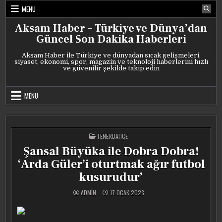
Skip
MENU
to
content
Aksam Haber – Türkiye ve Dünya’dan
Güncel Son Dakika Haberleri
Aksam Haber ile Türkiye ve dünyadan sıcak gelişmeleri,
siyaset, ekonomi, spor, magazin ve teknoloji haberlerini hızlı
ve güvenilir şekilde takip edin
MENU
POSTED
FENERBAHÇE
IN
Şansal Büyüka ile Dobra Dobra!
‘Arda Güler’i oturtmak ağır futbol
kusurudur’
ADMIN
17 OCAK 2023