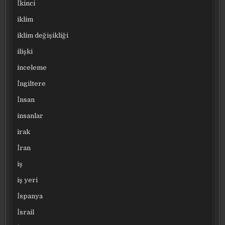
İkinci
iklim
iklim değişikliği
ilişki
inceleme
İngiltere
İnsan
insanlar
irak
İran
iş
iş yeri
İspanya
İsrail