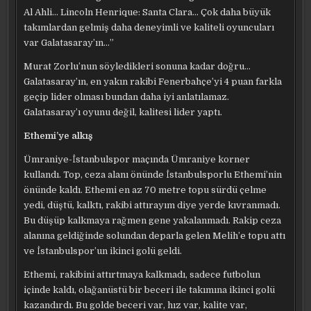
Al Ahli… Lincoln Henrique: Santa Clara… Çok daha büyük
takımlardan gelmiş daha deneyimli ve kaliteli oyuncuları
var Galatasaray’ın…”
Murat Zorlu’nun söyledikleri sonuna kadar doğru…
Galatasaray’ın, en yakın rakibi Fenerbahçe’yi 4 puan farkla
geçip lider olması bundan daha iyi anlatılamaz.
Galatasaray’ı oyunu değil, kalitesi lider yaptı.
Ethemi’ye alkış
Ümraniye-İstanbulspor maçında Ümraniye korner
kullandı. Top, ceza alanı önünde İstanbulsporlu Ethemi’nin
önünde kaldı. Ethemi en az 70 metre topu sürdü çelme
yedi, düştü, kalktı, rakibi attırayım diye yerde kıvranmadı.
Bu düşüp kalkmaya rağmen gene yakalanmadı. Rakip ceza
alanına geldiğinde solundan deparla gelen Melih’e topu attı
ve İstanbulspor’un ikinci golü geldi.
Ethemi, rakibini attırtmaya kalkmadı, sadece futbolun
içinde kaldı, olağanüstü bir beceri ile takımına ikinci golü
kazandırdı. Bu golde beceri var, hız var, kalite var,