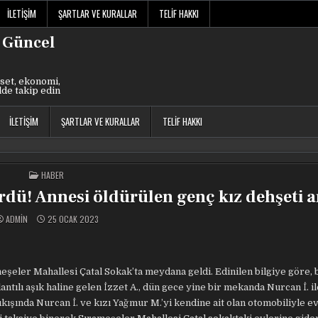
İLETIŞIM
ŞARTLAR VE KURALLAR
TELIF HAKKI
 Güncel
set, ekonomi,
lde takip edin
İLETIŞIM
ŞARTLAR VE KURALLAR
TELIF HAKKI
POSTED
HABER
IN
dürdü! Annesi öldürülen genç kız dehşeti a
ADMIN
25 OCAK 2023
eşeler Mahallesi Çatal Sokak’ta meydana geldi. Edinilen bilgiye göre, 
ntılı aşık haline gelen İzzet A., dün gece yine bir mekanda Nurcan İ. i
çıkışında Nurcan İ. ve kızı Yağmur M.’yi kendine ait olan otomobiliyle e