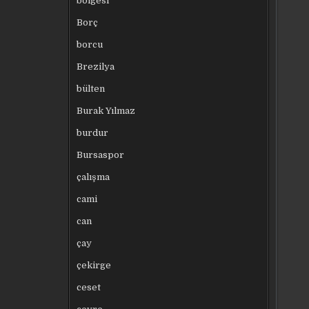
bölgesi
Borç
borcu
Brezilya
bülten
Burak Yılmaz
burdur
Bursaspor
çalışma
cami
can
çay
çekirge
ceset