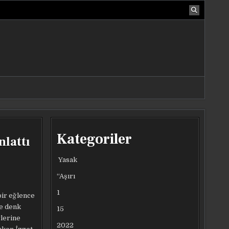
Kategoriler
nlattı
Yasak
“Aşırı
1
bir eğlence
le denk
15
vlerine
2022