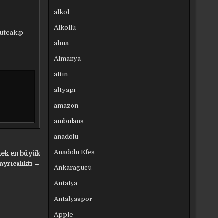
alkol
Alkollü
müteakip
alma
Almanya
altın
altyapı
amazon
ambulans
anadolu
Anadolu Efes
mek en büyük
ayrıcalıktı →
Ankaragücü
Antalya
Antalyaspor
Apple