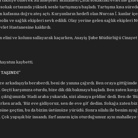
ri taksiye binerek Sırameşeler Mahallesi Çatal sokaktaki evlerine gide
n İ. sokak ortasında yüksek sesle tartışmaya başladı. Tartışma kısa süred
in kafasına doğru ateş açtı. Kurşunların hedefi olan Nurcan İ. kanlar iç
lis ve sağlık ekipleri sevk edildi. Olay yerine gelen sağlık ekipleri N
vlet Hastanesine kaldırdı.
en elini ve kolunu sallayarak kaçarken, Asayiş Şube Müdürlüğü Cinayet
ayatını kaybetti.
TAŞINDI”
 arkadaşıyla beraberdi, beni de yanına çağırdı. Ben oraya gittiğimd
eçti karşımıza oturdu, bize dik dik bakmaya başladı. Ben zaten kavga
çıktığımızda ‘Hadi araba yukarıda, sizi almaya geldim’ dedi. Ben de ‘Bi
rken aradı, ‘Biz eve gidiyoruz, sen de eve git’ dedim. Sokağa zaten biz
 önüne geçtim, bu da bizim üstümüze yürüdü. Sonra silahı ile benim aya
ı. Çok yapışık bir insandı. Sırf annem için oturduğumuz aynı mahalleye 