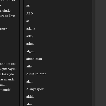
rken İzzet
e
30
erisinde
ABD
urcan İ.’ye
acı
adana
 Büro
aday
adım
afgan
afganistan
e annem ona
aile
 çıkacağını
Akıllı Telefon
z taksiyle
 aynı anda
alan
ğımın
Alanyaspor
taşındı”
aldık
alev