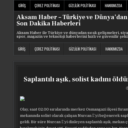
Skip
GIRIŞ
ÇEREZ POLITIKASI
GIZLILIK POLITIKASI
HAKKIMIZDA
to
content
Aksam Haber – Türkiye ve Dünya’dan
Son Dakika Haberleri
Aksam Haber ile Türkiye ve dünyadan sıcak gelişmeleri, siya
spor, magazin ve teknoloji haberlerini hızlı ve güvenilir şeki
GIRIŞ
ÇEREZ POLITIKASI
GIZLILIK POLITIKASI
HAKKIMIZDA
Saplantılı aşık, solist kadını öl
Olay, saat 02.00 sıralarında merkez Osmangazi ilçesi Sıram
mekanında solist olarak çalışan Nurcan İ.’yi beğenerek sapla
geldi. Bir süre Nurcan İ.’yi dinleyen saplantılı aşık, mekan 