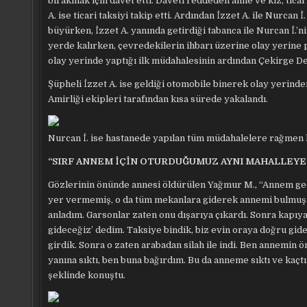
bırakmak için davet etti. Daveti reddeden anne ve kız, tica
A. ise ticari taksiyi takip etti. Ardından İzzet A. ile Nurca
büyürken, İzzet A. yanında getirdiği tabanca ile Nurcan İ.’n
yerde kalırken, çevredekilerin ihbarı üzerine olay yerine po
olay yerinde yaptığı ilk müdahalesinin ardından Çekirge De
Şüpheli İzzet A. ise geldiği otomobile binerek olay yerind
Amirliği ekipleri tarafından kısa sürede yakalandı.
Nurcan İ. ise hastanede yapılan tüm müdahalelere rağmen h
“SIRF ANNEM İÇİN OTURDUĞUMUZ AYNI MAHALLEYE 
Gözlerinin önünde annesi öldürülen Yağmur M., “Annem gece
yer vermemiş, o da tüm mekanlara giderek annemi bulmuş. G
anladım. Garsonlar zaten onu dışarıya çıkardı. Sonra kapıya 
gideceğiz’ dedim. Taksiye bindik, biz evin oraya doğru gide
girdik. Sonra o zaten arabadan silah ile indi. Ben annemin
yanına sıktı, ben buna bağırdım. Bu da anneme sıktı ve kaçt
şeklinde konuştu.