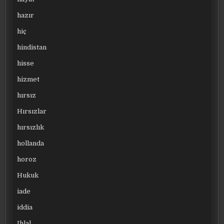
hazır
hiç
hindistan
hisse
hizmet
hırsız
Hırsızlar
hırsızlık
hollanda
horoz
Hukuk
iade
iddia
Ihlal