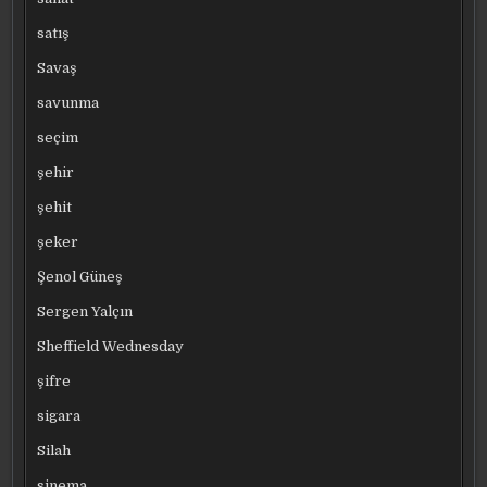
satış
Savaş
savunma
seçim
şehir
şehit
şeker
Şenol Güneş
Sergen Yalçın
Sheffield Wednesday
şifre
sigara
Silah
sinema