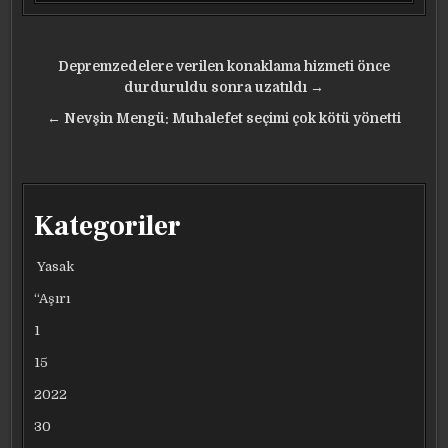
Yazı
Depremzedelere verilen konaklama hizmeti önce
gezinmesi
durduruldu sonra uzatıldı →
← Nevşin Mengü: Muhalefet seçimi çok kötü yönetti
Kategoriler
Yasak
“Aşırı
1
15
2022
30