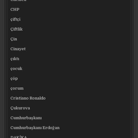
CHP
çiftçi
Çiftlik
Çin
Cinayet
çıktı
çocuk
çöp
çorum
Cristiano Ronaldo
Çukurova
Cumhurbaşkanı
Cumhurbaşkanı Erdoğan
DAKİKA