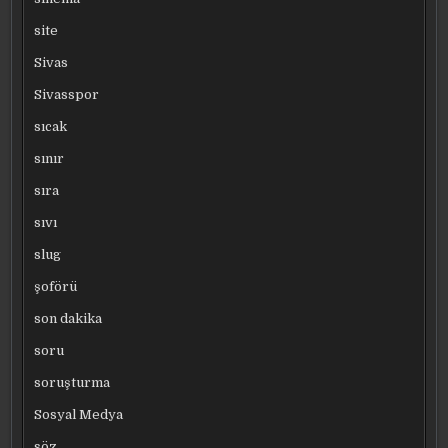
site
Sivas
Sivasspor
sıcak
sınır
sıra
sıvı
slug
şoförü
son dakika
soru
soruşturma
Sosyal Medya
söz