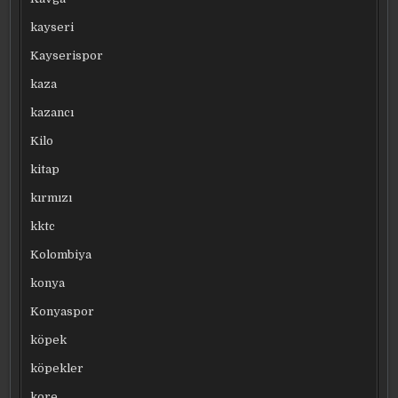
kayseri
Kayserispor
kaza
kazancı
Kilo
kitap
kırmızı
kktc
Kolombiya
konya
Konyaspor
köpek
köpekler
kore