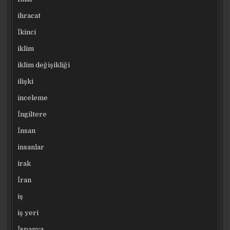
ihracat
İkinci
iklim
iklim değişikliği
ilişki
inceleme
İngiltere
İnsan
insanlar
irak
İran
iş
iş yeri
İspanya