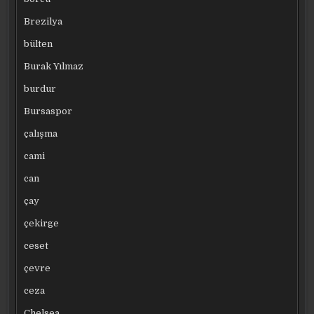
Brezilya
bülten
Burak Yılmaz
burdur
Bursaspor
çalışma
cami
can
çay
çekirge
ceset
çevre
ceza
Chelsea