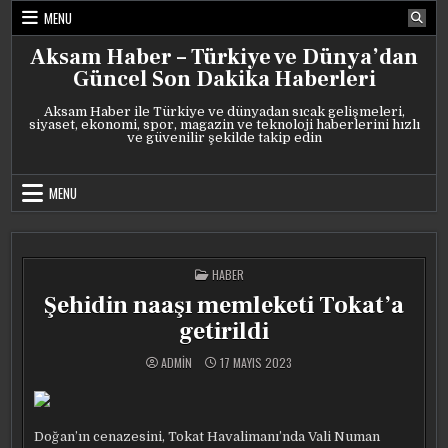
Skip
MENU
to
content
Aksam Haber – Türkiye ve Dünya’dan
Güncel Son Dakika Haberleri
Aksam Haber ile Türkiye ve dünyadan sıcak gelişmeleri,
siyaset, ekonomi, spor, magazin ve teknoloji haberlerini hızlı
ve güvenilir şekilde takip edin
MENU
POSTED
HABER
IN
Şehidin naaşı memleketi Tokat’a
getirildi
ADMIN
17 MAYIS 2023
Doğan’ın cenazesini, Tokat Havalimanı’nda Vali Numan