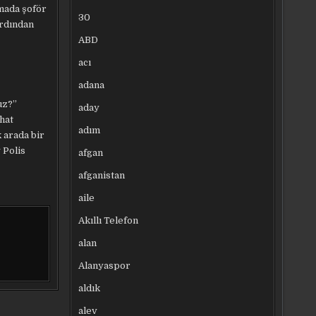
amada şoför
30
ardından
ABD
acı
adana
uz?”
aday
ahat
adım
k arada bir
 Polis
afgan
afganistan
aile
Akıllı Telefon
alan
Alanyaspor
aldık
alev