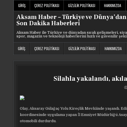
Skip
GIRIŞ
ÇEREZ POLITIKASI
GIZLILIK POLITIKASI
HAKKIMIZDA
to
content
Aksam Haber – Türkiye ve Dünya’dan
Son Dakika Haberleri
Aksam Haber ile Türkiye ve dünyadan sıcak gelişmeleri, siya
spor, magazin ve teknoloji haberlerini hızlı ve güvenilir şeki
GIRIŞ
ÇEREZ POLITIKASI
GIZLILIK POLITIKASI
HAKKIMIZDA
Silahla yakalandı, akı
Olay, Aksaray Gülağaç Yolu Kireçlik Mevkiinde yaşandı. Edi
koordinesinde uygulama yapan İl Emniyet Müdürlüğü Asayiş
otomobili durdurdu.