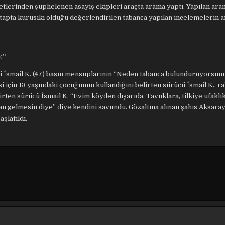
etlerinden şüphelenen asayiş ekipleri araçta arama yaptı. Yapılan ar
 etapta kurusıkı olduğu değerlendirilen tabanca yapılan incelemelerin 
E”
üsü İsmail K. (47) basın mensuplarının “Neden tabanca bulunduruyorsun
si için 13 yaşındaki çocuğunun kullandığını belirten sürücü İsmail K., r
lirten sürücü İsmail K. “Evim köyden dışarıda. Tavuklara, tilkiye ufaklı
alan gelmesin diye” diye kendini savundu. Gözaltına alınan şahıs Aksaray
şlatıldı.