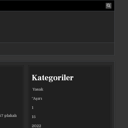
Kategoriler
Yasak
“Aşırı
1
7 plakalı
15
2022