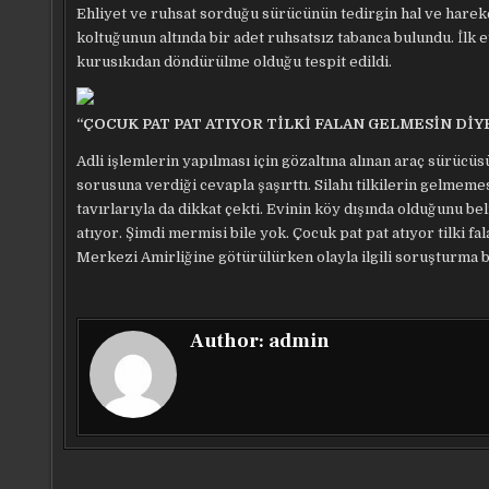
Ehliyet ve ruhsat sorduğu sürücünün tedirgin hal ve harek
koltuğunun altında bir adet ruhsatsız tabanca bulundu. İlk
kurusıkıdan döndürülme olduğu tespit edildi.
“ÇOCUK PAT PAT ATIYOR TİLKİ FALAN GELMESİN DİY
Adli işlemlerin yapılması için gözaltına alınan araç sürüc
sorusuna verdiği cevapla şaşırttı. Silahı tilkilerin gelmeme
tavırlarıyla da dikkat çekti. Evinin köy dışında olduğunu be
atıyor. Şimdi mermisi bile yok. Çocuk pat pat atıyor tilki f
Merkezi Amirliğine götürülürken olayla ilgili soruşturma ba
Author:
admin