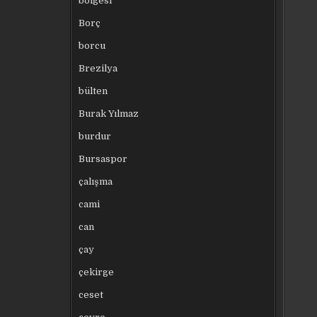
bölgesi
Borç
borcu
Brezilya
bülten
Burak Yılmaz
burdur
Bursaspor
çalışma
cami
can
çay
çekirge
ceset