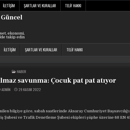
İLETIŞIM
ŞARTLAR VE KURALLAR
TELIF HAKKI
 Güncel
set, ekonomi,
lde takip edin
İLETIŞIM
ŞARTLAR VE KURALLAR
TELIF HAKKI
POSTED
HABER
IN
lalmaz savunma: Çocuk pat pat atıyor
ADMIN
29 KASIM 2022
nilen bilgiye göre, sabah saatlerinde Aksaray Cumhuriyet Başsavcılığı
 Şubesi ve Trafik Denetleme Şubesi ekipleri şüphe üzerine 68 EN 45