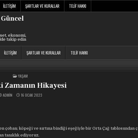
İLETIŞIM
ŞARTLAR VE KURALLAR
TELIF HAKKI
 Güncel
set, ekonomi,
lde takip edin
İLETIŞIM
ŞARTLAR VE KURALLAR
TELIF HAKKI
POSTED
YAŞAM
IN
i Zamanın Hikayesi
ADMIN
16 OCAK 2023
n çoban; köpeği ve sırtına bindiği eşeğiyle bir Orta Çağ tablosundan ç
n tanıklık ediyoruz.