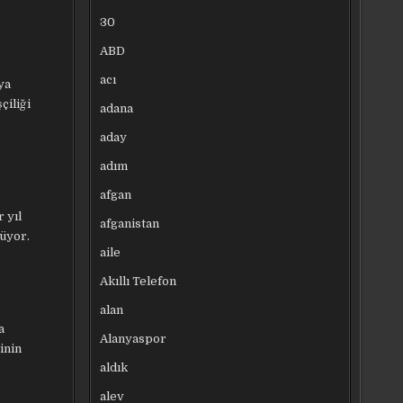
30
ABD
acı
ya
çiliği
adana
aday
adım
afgan
 yıl
afganistan
lüyor.
aile
Akıllı Telefon
alan
a
Alanyaspor
inin
aldık
alev