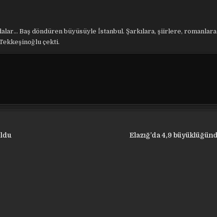
dalar… Baş döndüren büyüsüyle İstanbul. Şarkılara, şiirlere, romanlar
Tekkeşinoğlu çekti.
oldu
Elazığ’da 4,9 büyüklüğü