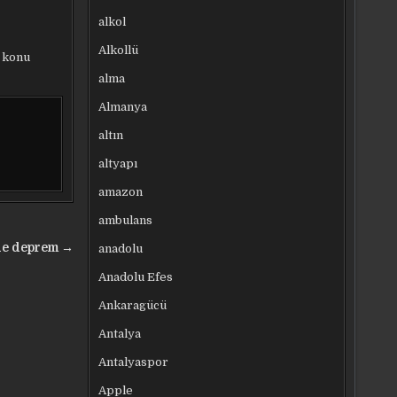
alkol
Alkollü
a konu
alma
Almanya
altın
altyapı
amazon
ambulans
nde deprem →
anadolu
Anadolu Efes
Ankaragücü
Antalya
Antalyaspor
Apple