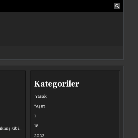
Kategoriler
Yasak
“Aşırı
1
15
ıkmış gibi…
2022