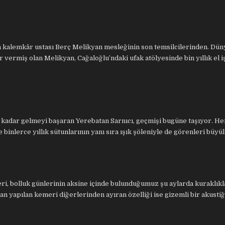
n kalemkâr ustası Berç Melikyan mesleğinin son temsilcilerinden. Dün
vermiş olan Melikyan, Cağaloğlu’ndaki ufak atölyesinde bin yıllık el iş
 kadar gelmeyi başaran Yerebatan Sarnıcı, geçmişi bugüne taşıyor. Her
e binlerce yıllık sütunlarının yanı sıra ışık şöleniyle de görenleri büyü
i, bolluk günlerinin aksine içinde bulunduğumuz şu aylarda kuraklıkl
n yapılan kemeri diğerlerinden ayıran özelliği ise gizemli bir akustiğ