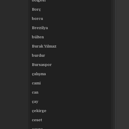
bölgesi
Borç
borcu
Brezilya
bülten
Burak Yılmaz
burdur
Bursaspor
çalışma
cami
can
çay
çekirge
ceset