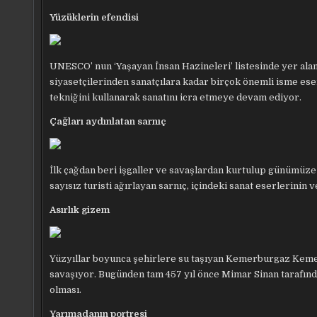
Yüzüklerin efendisi
UNESCO’ nun ‘Yaşayan İnsan Hazineleri’ listesinde yer ala
siyasetçilerinden sanatçılara kadar birçok önemli isme eser 
tekniğini kullanarak sanatını icra etmeye devam ediyor.
Çağları aydınlatan sarnıç
İlk çağdan beri işgaller ve savaşlardan kurtulup günümüze
sayısız turisti ağırlayan sarnıç, içindeki sanat eserlerinin v
Asırlık gizem
Yüzyıllar boyunca şehirlere su taşıyan Kemerburgaz Kemer
savaşıyor. Bugünden tam 457 yıl önce Mimar Sinan tarafında
olması.
Yarımadanın portresi