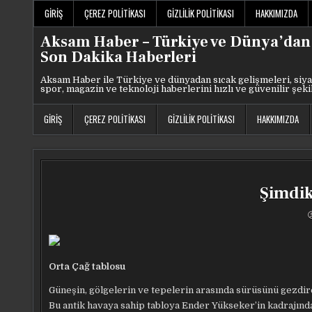
Skip
GIRIŞ
ÇEREZ POLITIKASI
GIZLILIK POLITIKASI
HAKKIMIZDA
to
content
Aksam Haber – Türkiye ve Dünya’dan
Son Dakika Haberleri
Aksam Haber ile Türkiye ve dünyadan sıcak gelişmeleri, siya
spor, magazin ve teknoloji haberlerini hızlı ve güvenilir şeki
GIRIŞ
ÇEREZ POLITIKASI
GIZLILIK POLITIKASI
HAKKIMIZDA
Şimdik
Orta Çağ tablosu
Güneşin, gölgelerin ve tepelerin arasında sürüsünü gezdire
Bu antik havaya sahip tabloya Ender Yükseker’in kadrajında