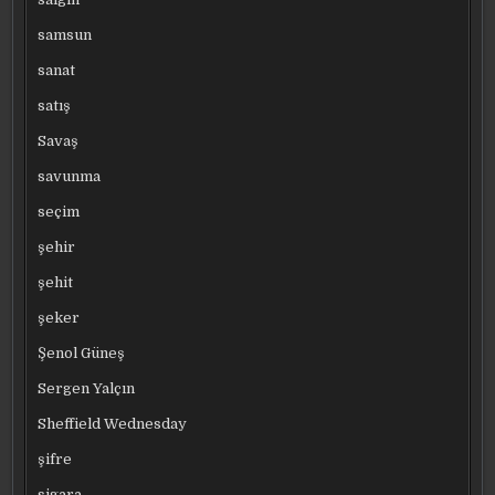
samsun
sanat
satış
Savaş
savunma
seçim
şehir
şehit
şeker
Şenol Güneş
Sergen Yalçın
Sheffield Wednesday
şifre
sigara