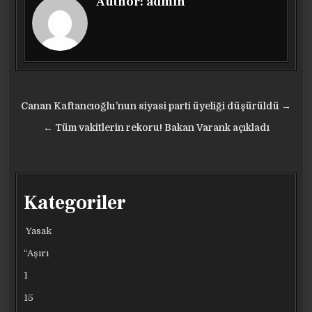
Author:
admin
Yazı
Canan Kaftancıoğlu’nun siyasi parti üyeliği düşürüldü →
gezinmesi
← Tüm vakitlerin rekoru! Bakan Varank açıkladı
Kategoriler
Yasak
“Aşırı
1
15