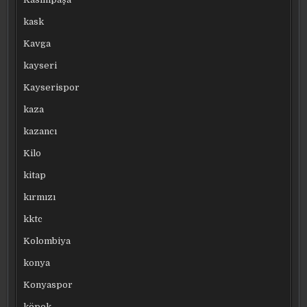
kask
Kavga
kayseri
Kayserispor
kaza
kazancı
Kilo
kitap
kırmızı
kktc
Kolombiya
konya
Konyaspor
köpek