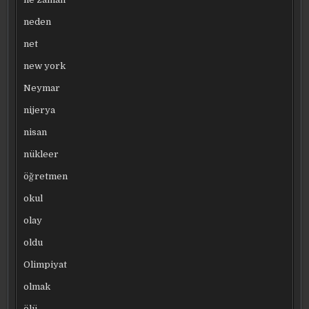
neden
net
new york
Neymar
nijerya
nisan
nükleer
öğretmen
okul
olay
oldu
Olimpiyat
olmak
ölü