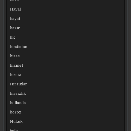
Hayal
hayat
hazır
hiç
hindistan
hisse
hizmet
hırsız
Hırsızlar
hırsızlık
hollanda
horoz
Hukuk
iade