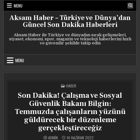
Skip
MENU
to
content
Aksam Haber – Türkiye ve Dünya’dan
Güncel Son Dakika Haberleri
Aksam Haber ile Türkiye ve dünyadan sıcak gelişmeleri,
siyaset, ekonomi, spor, magazin ve teknoloji haberlerini hızlı
ve güvenilir şekilde takip edin
MENU
POSTED
HABER
IN
Son Dakika! Çalışma ve Sosyal
Güvenlik Bakanı Bilgin:
Temmuzda çalışanların yüzünü
güldürecek bir düzenleme
gerçekleştireceğiz
ADMIN
14 HAZIRAN 2022