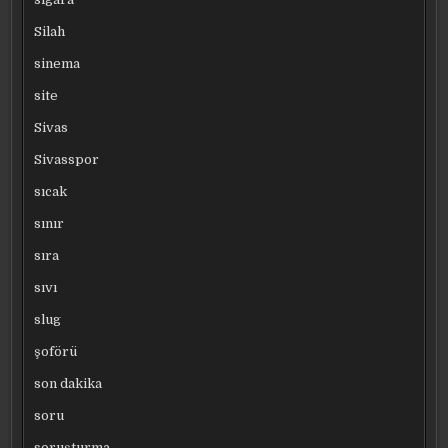
Silah
sinema
site
Sivas
Sivasspor
sıcak
sınır
sıra
sıvı
slug
şoförü
son dakika
soru
soruşturma