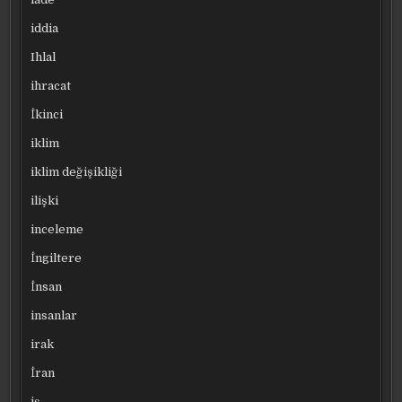
iddia
Ihlal
ihracat
İkinci
iklim
iklim değişikliği
ilişki
inceleme
İngiltere
İnsan
insanlar
irak
İran
iş