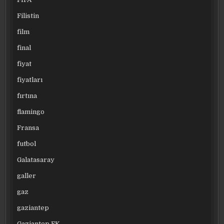
Filistin
film
final
fiyat
fiyatları
fırtına
flamingo
Fransa
futbol
Galatasaray
galler
gaz
gaziantep
Gaziantep FK