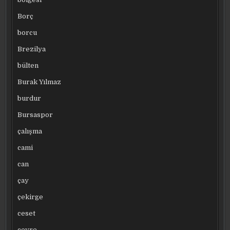
Borç
borcu
Brezilya
bülten
Burak Yılmaz
burdur
Bursaspor
çalışma
cami
can
çay
çekirge
ceset
çevre