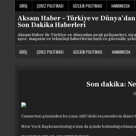
Skip
GIRIŞ
ÇEREZ POLITIKASI
GIZLILIK POLITIKASI
HAKKIMIZDA
to
content
Aksam Haber – Türkiye ve Dünya’dan
Son Dakika Haberleri
Aksam Haber ile Türkiye ve dünyadan sıcak gelişmeleri, siya
spor, magazin ve teknoloji haberlerini hızlı ve güvenilir şeki
GIRIŞ
ÇEREZ POLITIKASI
GIZLILIK POLITIKASI
HAKKIMIZDA
Son dakika: Ne
Cumartesi gününden bu yana ABD’deki seçmenlerin ikinci tur
New York Başkonsolosluğu’nun da içinde bulunduğu binaya, y