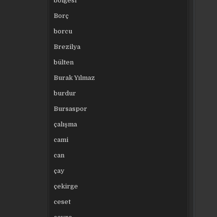
bölgesi
Borç
borcu
Brezilya
bülten
Burak Yılmaz
burdur
Bursaspor
çalışma
cami
can
çay
çekirge
ceset