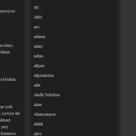
30
ştırıyor.
ABD
acı
adana
n olayı
aday
linin
adım
afgan
afganistan
yi bulan
aile
Akıllı Telefon
alan
lar çok
. Levye ile
Alanyaspor
 almaz
aldık
r şey
e kamera
alev