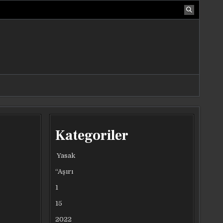
Kategoriler
Yasak
“Aşırı
1
15
2022