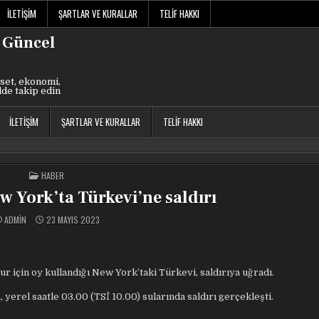
İLETIŞIM
ŞARTLAR VE KURALLAR
TELIF HAKKI
 Güncel
set, ekonomi,
lde takip edin
İLETIŞIM
ŞARTLAR VE KURALLAR
TELIF HAKKI
POSTED
HABER
IN
w York’ta Türkevi’ne saldırı
ADMIN
23 MAYIS 2023
 için oy kullandığı New York’taki Türkevi, saldırıya uğradı.
erel saatle 03.00 (TSİ 10.00) sularında saldırı gerçekleşti.