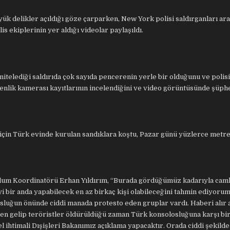
ük delikler açıldığı göze çarparken, New York polisi saldırganları ara
s ekiplerinin yer aldığı videolar paylaşıldı.
itelediği saldırıda çok sayıda pencerenin yerle bir olduğunu ve polisi
enlik kamerası kayıtlarının incelendiğini ve video görüntüsünde şüphe
çin Türk evinde kurulan sandıklara koştu, Pazar günü yüzlerce metre
lum Koordinatörü Erhan Yıldırım, “Burada gördüğümüz kadarıyla cam
eyi bir anda yapabilecek en az birkaç kişi olabileceğini tahmin ediyorum
sluğun önünde ciddi manada protesto eden gruplar vardı. Haberi alır
en gelip teröristler öldürüldüğü zaman Türk konsolosluğuna karşı bi
 ihtimali Dışişleri Bakanımız açıklama yapacaktır. Orada ciddi şekild