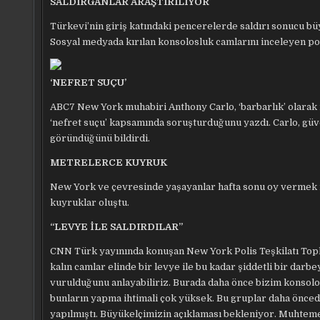
SALDIRGANLAR ARAŞTIRILIYOR
Türkevi’nin giriş katındaki pencerelerde saldırı sonucu büy
Sosyal medyada kırılan konsolosluk camlarını inceleyen poli
‘NEFRET SUÇU’
ABC7 New York muhabiri Anthony Carlo, ‘barbarlık’ olarak n
‘nefret suçu’ kapsamında soruşturduğunu yazdı. Carlo, güv
göründüğünü bildirdi.
METRELERCE KUYRUK
New York ve çevresinde yaşayanlar hafta sonu oy vermek i
kuyruklar oluştu.
“LEVYE İLE SALDIRDILAR”
CNN Türk yayınında konuşan New York Polis Teşkilatı Top
kalın camlar elinde bir levye ile bu kadar şiddetli bir darb
vurulduğunu anlayabiliriz. Burada daha önce bizim konsolo
bunların yapma ihtimali çok yüksek. Bu gruplar daha önced
yapılmıştı. Büyükelçimizin açıklaması bekleniyor. Muhtemel