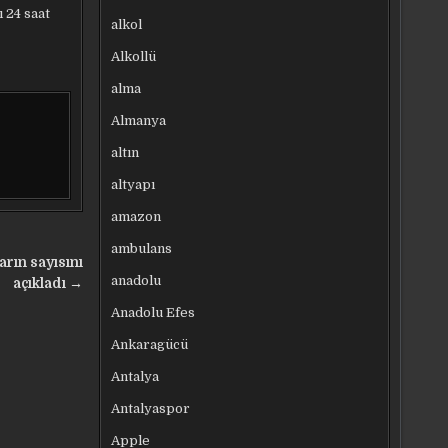
 24 saat
alkol
Alkollü
alma
Almanya
altın
altyapı
amazon
ambulans
rın sayısını
anadolu
açıkladı →
Anadolu Efes
Ankaragücü
Antalya
Antalyaspor
Apple