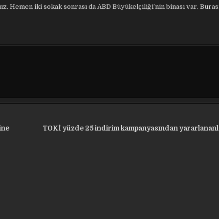
ruz. Hemen iki sokak sonrası da ABD Büyükelçiliği’nin binası var. Burası
ine
TOKİ yüzde 25 indirim kampanyasından yararlananla