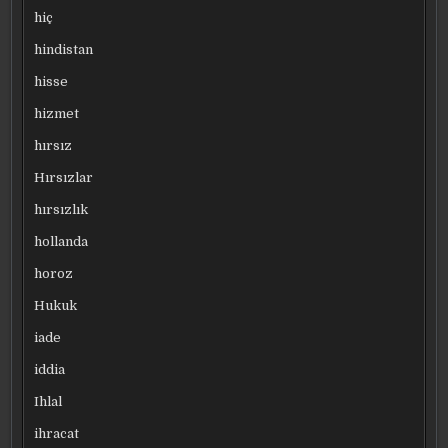
hiç
hindistan
hisse
hizmet
hırsız
Hırsızlar
hırsızlık
hollanda
horoz
Hukuk
iade
iddia
Ihlal
ihracat