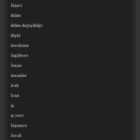
İkinci
iklim
iklim değişikliği
ilişki
inceleme
İngiltere
İnsan
insanlar
irak
İran
iş
iş yeri
İspanya
İsrail