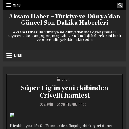
Skip
MENU
to
content
Aksam Haber – Türkiye ve Dünya’dan
Güncel Son Dakika Haberleri
Aksam Haber ile Türkiye ve dünyadan sıcak gelişmeleri,
siyaset, ekonomi, spor, magazin ve teknoloji haberlerini hızlı
ve güvenilir şekilde takip edin
MENU
POSTED
SPOR
IN
Süper Lig’in yeni ekibinden
Crivelli hamlesi
ADMIN
20 TEMMUZ 2022
Kiralık oynadığı St. Etienne’den Başakşehir’e geri dönen