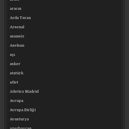
aracın
Arda Turan
Arsenal
asansör
Aselsan
aşı
asker
atatürk
atlet
Atletico Madrid
Avrupa
Avrupa Birliği
Avusturya
azerbaycan