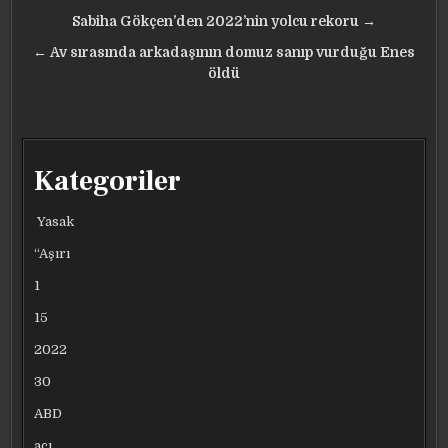
Yazı
Sabiha Gökçen’den 2022’nin yolcu rekoru →
gezinmesi
← Av sırasında arkadaşının domuz sanıp vurduğu Enes
öldü
Kategoriler
Yasak
“Aşırı
1
15
2022
30
ABD
acı