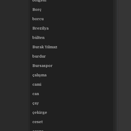
bölgesi
Borç
borcu
Brezilya
bülten
Burak Yılmaz
burdur
Bursaspor
çalışma
cami
can
çay
çekirge
ceset