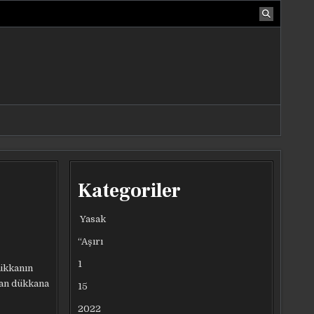
Kategoriler
Yasak
“Aşırı
1
dükkanın
yan dükkana
15
2022