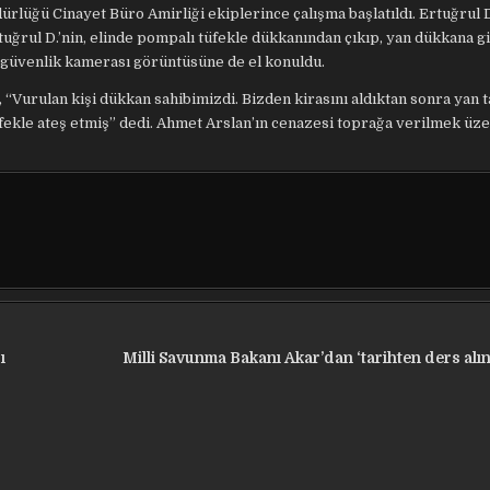
ürlüğü Cinayet Büro Amirliği ekiplerince çalışma başlatıldı. Ertuğrul 
tuğrul D.’nin, elinde pompalı tüfekle dükkanından çıkıp, yan dükkana gi
kin güvenlik kamerası görüntüsüne de el konuldu.
“Vurulan kişi dükkan sahibimizdi. Bizden kirasını aldıktan sonra yan t
üfekle ateş etmiş” dedi. Ahmet Arslan’ın cenazesi toprağa verilmek üz
ı
Milli Savunma Bakanı Akar’dan ‘tarihten ders alı