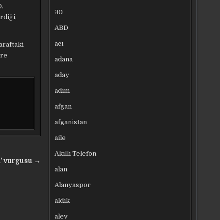
D.
30
rdiği,
ABD
acı
araftaki
ere
adana
aday
adım
afgan
afganistan
aile
Akıllı Telefon
n’ vurgusu →
alan
Alanyaspor
aldık
alev