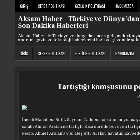
Skip
GIRIŞ
ÇEREZ POLITIKASI
GIZLILIK POLITIKASI
HAKKIMIZDA
to
content
Aksam Haber – Türkiye ve Dünya’dan
Son Dakika Haberleri
Aksam Haber ile Türkiye ve dünyadan sıcak gelişmeleri, siya
spor, magazin ve teknoloji haberlerini hızlı ve güvenilir şeki
GIRIŞ
ÇEREZ POLITIKASI
GIZLILIK POLITIKASI
HAKKIMIZDA
Tartıştığı komşusunu p
İncirli Mahallesi Refik Saydam Caddesi’nde dün meydana gel
sahibi Ahmet Arslan ile tartıştı. Kısa sürede büyüyen tart
geçip, Ahmet Arslan’a 3 el ateş etti. Arslan, hayatını kaybed