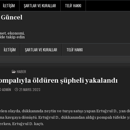
İLETIŞIM
ŞARTLAR VE KURALLAR
TELIF HAKKI
 Güncel
set, ekonomi,
lde takip edin
İLETIŞIM
ŞARTLAR VE KURALLAR
TELIF HAKKI
POSTED
HABER
IN
ompalıyla öldüren şüpheli yakalandı
ADMIN
21 MAYIS 2023
en olayda, dükkanında zeytin ve turşu satışı yapan Ertuğrul D., yan 
ışma kavgaya dönüştü. Ertuğrul D., dükkanından aldığı pompalı tüfekle 
erken, Ertuğrul D. kaçtı.